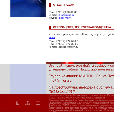
ОТДЕЛ ПРОДАЖ
Тел.: +7(812)970-09-00
e-mail:
info@milon.ru
skype:
laser-mary
СЕРВИС-ЦЕНТР, ТЕХНИЧЕСКАЯ ПОДДЕРЖКА
Санкт-Петербург, ул. Михайлова, д.14 (заезд с ул.
план
Тел.: +7(812) 972-69-00
Тел.: +7(812) 972-39-00
e-mail: service@milon.ru
Этот сайт использует файлы cookies и с
улучшения работы. Продолжая пользовать
Группа компаний МИЛОН: Санкт-Петерб
info@milon.ru,
На предприятии внедрена система
ISO13485:2016
Используется Яндекс Вебмастер и Счётчики Яндекс Метри
©1992 - 2026 МИЛОН ЛАЗЕР. Все права защищены.
Производство лазерной техники. Аппарат для лечения вар
медицинские аппараты ЛАХТА-МИЛОН: Хирургический лазер
флебологии, ЭВЛК, стоматологии, гинекологии, дерматолог
гипертермического режимов воздействия, программируемы
для удаления новообразований кожи и слизистых. Есть про