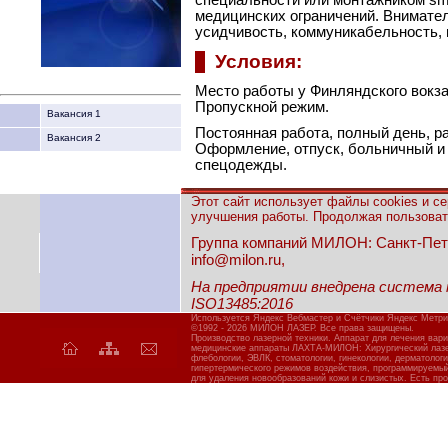
медицинских ограничений. Внимател
усидчивость, коммуникабельность, 
Условия:
Место работы у Финляндского вокз
Пропускной режим.
Вакансия 1
Постоянная работа, полный день, р
Вакансия 2
Оформление, отпуск, больничный и
спецодежды.
Этот сайт использует файлы cookies и с
улучшения работы. Продолжая пользовать
Группа компаний МИЛОН: Санкт-Петерб
info@milon.ru,
На предприятии внедрена система
ISO13485:2016
Используется Яндекс Вебмастер и Счётчики Яндекс Метри
©1992 - 2026 МИЛОН ЛАЗЕР. Все права защищены.
Производство лазерной техники. Аппарат для лечения вар
медицинские аппараты ЛАХТА-МИЛОН: Хирургический лазер
флебологии, ЭВЛК, стоматологии, гинекологии, дерматолог
гипертермического режимов воздействия, программируемы
для удаления новообразований кожи и слизистых. Есть про