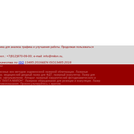
рика для анализа трафика и улучшения работы. Продолжая пользоваться
.: +7(812)970-09-00; e-mail: info@milon.ru,
качества по
ISO
13485:2016&EN ISO13485:2016
ки
икозных вен методом эндовенозной лазерной облитерации. Лазерные
, медицинский диодный лазер для ФДТ, лазерный коагулятор. Лазер для
ии, офтальмологии. Аппарат лазерный хирургический фотодинамического и
й "ЛАХТА-МИЛОН". Лазерное оборудование для резекции и коагуляции. Лазер
тивопоказания. Проконсультируйтесь с врачом.