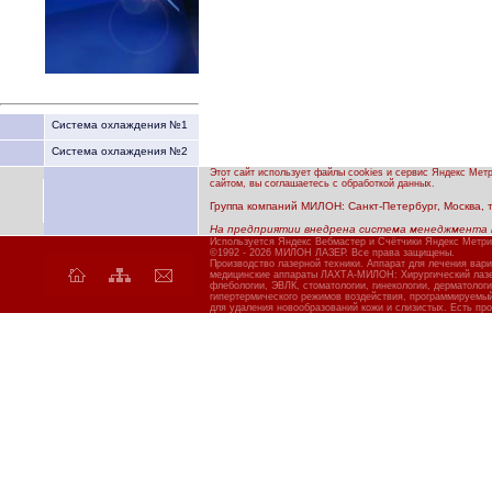
Система охлаждения №1
Система охлаждения №2
Этот сайт использует файлы cookies и сервис Яндекс Мет
сайтом, вы соглашаетесь с обработкой данных.
Группа компаний МИЛОН: Санкт-Петербург, Москва, тел
На предприятии внедрена система менеджмента 
Используется Яндекс Вебмастер и Счётчики Яндекс Метри
©1992 - 2026 МИЛОН ЛАЗЕР. Все права защищены.
Производство лазерной техники. Аппарат для лечения вар
медицинские аппараты ЛАХТА-МИЛОН: Хирургический лазер
флебологии, ЭВЛК, стоматологии, гинекологии, дерматолог
гипертермического режимов воздействия, программируемы
для удаления новообразований кожи и слизистых. Есть про