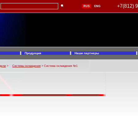
+7(812) 
RUS
ENG
Продукция
Наши партнеры
дули
>
Системы охлаждения
> Система охлаждения №1