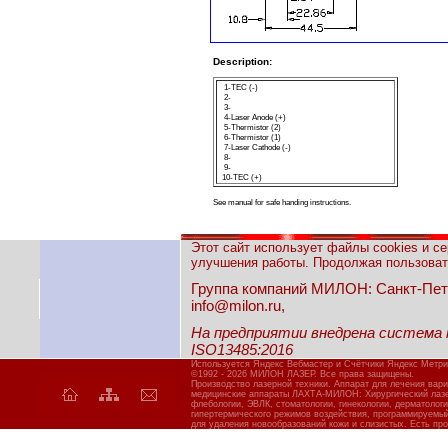
Description:
1-TEC (-)
2-
3-
4-Laser Anode (+)
5-Thermistor (2)
6-Thermistor (1)
7-Laser Cathode (-)
8-
9-
10-TEC (
+
)
See manual for safe handing instructions.
Этот сайт использует файлы cookies и с
улучшения работы. Продолжая пользовать
Группа компаний МИЛОН: Санкт-Петерб
info@milon.ru,
На предприятии внедрена система
ISO13485:2016
Используется Яндекс Вебмастер и Счётчики Яндекс Метри
©1992 - 2026 МИЛОН ЛАЗЕР. Все права защищены.
Производство лазерной техники. Аппарат для лечения вар
медицинские аппараты ЛАХТА-МИЛОН: Хирургический лазер
флебологии, ЭВЛК, стоматологии, гинекологии, дерматолог
гипертермического режимов воздействия, программируемы
для удаления новообразований кожи и слизистых. Есть про