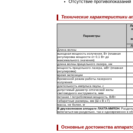
Отсутствие противопоказаний
Технические характеристики 
Л
п
Параметры
в
Л
Длина волны
выходная мощность излучения, Вт (плавная
регулировка мощности от 0,1 Вт до
максимального значения)
длина волны прицельного лазера, нм
мощность прицельного лазера, мВт (плавная
регулировка)
время экспозиции
Временной режим работы лазерного
излучения
длительность импульса паузы, с
допустимый диаметр оптической жилы
световодного инструмента, мкм
питание / потребляемая мощность, В/Вт
габаритные размеры, мм (Ш х В х Г)
масса, не более, кг
В двухволновом аппарате ЛАХТА-МИЛОН:
Раздель
включаться как раздельно, так и одновременно в 
Основные достоинства аппара