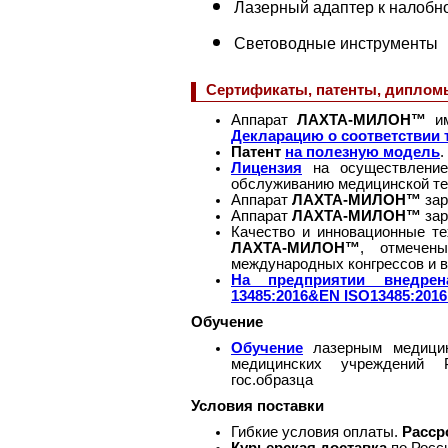
Лазерный адаптер к налобн
Световодные инструменты
Сертификаты, патенты, диплом
Аппарат
ЛАХТА-МИЛОН™
и
Декларацию о соответствии
Патент
на полезную модель
.
Лицензия
на осуществление 
обслуживанию медицинской те
Аппарат
ЛАХТА-МИЛОН™
зар
Аппарат
ЛАХТА-МИЛОН™
зар
Качество и инновационные те
ЛАХТА-МИЛОН™
, отмечен
международных конгрессов и в
На предприятии внедре
13485:2016&EN ISO13485:2016
Обучение
Обучение
лазерным медицин
медицинских учреждений Р
гос.образца
Условия поставки
Гибкие условия оплаты.
Расср
Курьерская доставка
по Росс