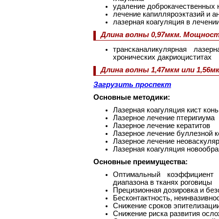
удаление доброкачественных н
лечение капилляроэктазий и а
лазерная коагуляция в лечен
Длина волны 0,97мкм. Мощност
трансканаликулярная лазерн
хронических дакриоциститах
Длина волны 1,47мкм или 1,56
Загрузить проспект
Основные методики:
Лазерная коагуляция кист кон
Лазерное лечение птеригиума
Лазерное лечение кератитов
Лазерное лечение буллезной к
Лазерное лечение неоваскуля
Лазерная коагуляция новообра
Основные преимущества:
Оптимальный коэффициент 
диапазона в тканях роговицы
Прецизионная дозировка и без
Бесконтактность, неинвазивно
Снижение сроков эпителизаци
Снижение риска развития осл