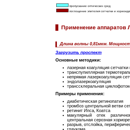
пропускание оптических сред
поглощение эпителия сетчатки и хориоид
Применение аппаратов
Длина волны 0,81мкм. Мощност
Загрузить проспект
Основные методики:
лазерная коагуляция сетчатки 
транспупиллярная термотерапи
непрямая лазеркоагуляция се
эндолазеркоагуляция
транссклеральная циклофоток
Примеры применения:
диабетическая ретинопатия
тромбоз центральной ветви сет
ретинит Ипса, Коатса
макулярный отек различног
центральная серозная хориоре
разрыв, отслойка, перифериче
глаукома