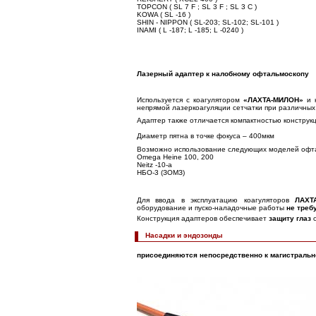
TOPCON ( SL 7 F ; SL 3 F ; SL 3 C )
KOWA ( SL -16 )
SHIN - NIPPON ( SL-203; SL-102; SL-101 )
INAMI ( L -187; L -185; L -0240 )
Лазерный адаптер к налобному офтальмоскопу
Используется с коагулятором
«ЛАХТА-МИЛОН»
и 
непрямой лазеркоагуляции сетчатки при различных
Адаптер также отличается компактностью конструк
Диаметр пятна в точке фокуса – 400мкм
Возможно использование следующих моделей офта
Omega Heine 100, 200
Neitz -10-а
НБО-3 (ЗОМЗ)
Для ввода в эксплуатацию коагуляторов
ЛАХТ
оборудование и пуско-наладочные работы
не треб
Конструкция адаптеров обеспечивает
защиту глаз
Насадки и эндозонды
присоединяются непосредственно к магистральн