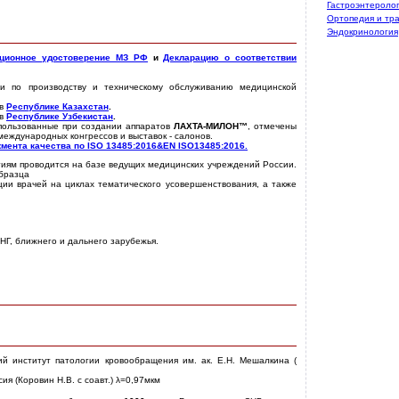
Гастроэнтероло
Ортопедия и тр
Эндокринология
ационное удостоверение
МЗ РФ
и
Декларацию о соответствии
и по производству и техническому обслуживанию медицинской
 в
Республике Казахстан
.
 в
Республике Узбекистан
.
спользованные при создании аппаратов
ЛАХТА-МИЛОН™
, отмечены
международных конгрессов и выставок - салонов.
мента качества по ISO 13485:2016&EN ISO13485:2016.
иям проводится на базе ведущих медицинских учреждений России.
образца
ии врачей на циклах тематического усовершенствования, а также
.
НГ, ближнего и дальнего зарубежья.
ий институт патологии кровообращения им. ак. Е.Н. Мешалкина (
я (Коровин Н.В. с соавт.) λ=0,97мкм