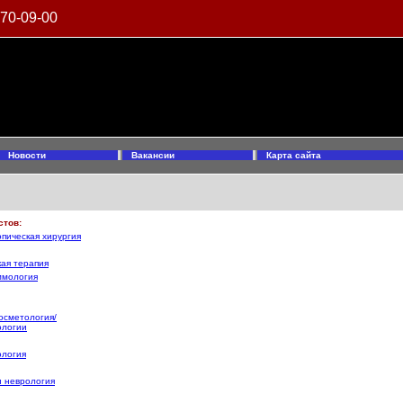
970-09-00
Новости
Вакансии
Карта сайта
стов:
пическая хирургия
ая терапия
ммология
осметология/
ологии
ология
и неврология