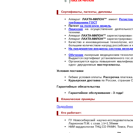
Сертификаты, патенты, дипломы
Аппарат
ЛАХТА-МИЛОН™
имеет
Регистр
требованиям ГОСТ
Патент
на полезную модель
.
Лицензия
на осуществление деятельност
техники.
Аппарат
ЛАХТА-МИЛОН™
зарегистрирован
Аппарат
ЛАХТА-МИЛОН™
зарегистрирован
Качество и инновационные технологии, и
большим количеством наград российских и 
На предприятии внедрена система менедж
Обучение
лазерным медицинским технолог
Выдается сертификат установленного гос.
Организуются курсы повышения квалификац
одно- двухдневные
мастер-классы.
Условия поставки
Гибкие условия оплаты.
Рассрочка
платежа
Курьерская доставка
по России, странам С
Гарантийные обязательства
Гарантийное обслуживание - 3 года!
Клинические примеры
Подробнее
Кто работает:
ГУ Новосибирский научно-исследовательск
Ларионов П.М. с соав. )
λ=1,56мкм
НИИ кардиологии ТНЦ СО РАМН, Томск, Росси
ТМ