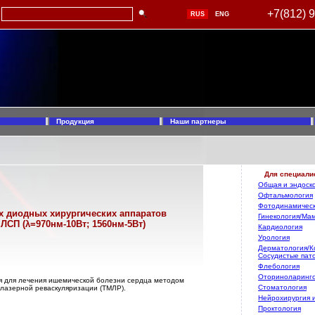
+7(812) 
RUS
ENG
Продукция
Наши партнеры
Для специали
Общая и эндоско
Офтальмология
Фотодинамическ
 диодных хирургических аппаратов
Гинекология/Ма
и
ЛСП (
λ
=
970нм-10Вт; 1560нм-5Вт)
Кардиология
Урология
Дерматология/К
Сосудистые пат
Флебология
Оториноларинг
я для лечения ишемической болезни сердца методом
Стоматология
лазерной реваскуляризации (ТМЛР).
Нейрохирургия 
Проктология