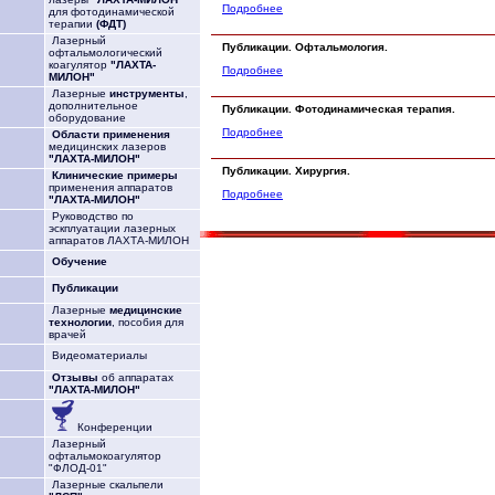
Подробнее
для фотодинамической
терапии
(ФДТ)
Лазерный
Публикации. Офтальмология.
офтальмологический
коагулятор
"ЛАХТА-
Подробнее
МИЛОН"
Лазерные
инструменты
,
дополнительное
Публикации. Фотодинамическая терапия.
оборудование
Подробнее
Области применения
медицинских лазеров
"ЛАХТА-МИЛОН"
Публикации. Хирургия.
Клинические примеры
применения аппаратов
Подробнее
"ЛАХТА-МИЛОН"
Руководство по
эскплуатации лазерных
аппаратов ЛАХТА-МИЛОН
Обучение
Публикации
Лазерные
медицинские
технологии
, пособия для
врачей
Видеоматериалы
Отзывы
об аппаратах
"ЛАХТА-МИЛОН"
Конференции
Лазерный
офтальмокоагулятор
"ФЛОД-01"
Лазерные скальпели