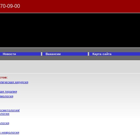
970-09-00
Новости
Вакансии
Карта сайта
стов:
пическая хирургия
ая терапия
ммология
осметология/
ологии
ология
и неврология