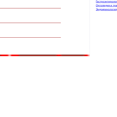
Гастроэнтероло
Ортопедия и тр
Эндокринология