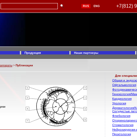
+7(812) 
RUS
ENG
Продукция
Наши партнеры
 аппараты
>
Публикации
Для специали
Общая и эндоско
Офтальмология
Фотодинамическ
Гинекология/Ма
Кардиология
Урология
дики
Дерматология/К
Сосудистые пат
Флебология
Оториноларинг
Стоматология
Нейрохирургия 
Проктология