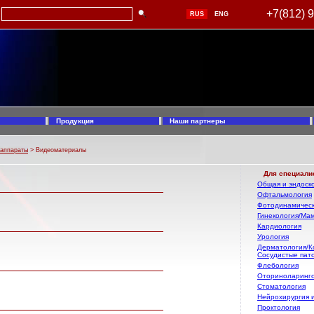
+7(812) 
RUS
ENG
Продукция
Наши партнеры
 аппараты
> Видеоматериалы
Для специали
Общая и эндоско
Офтальмология
Фотодинамическ
Гинекология/Ма
Кардиология
Урология
Дерматология/К
Сосудистые пат
Флебология
Оториноларинг
Стоматология
Нейрохирургия 
Проктология