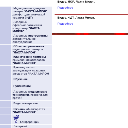
Видео. ЛОР. Лахта-Милон.
Подробнее
Медицинские диодные
лазеры
"ЛАХТА-МИЛОН"
для фотодинамической
Видео. ФДТ. Лахта-Милон.
терапии
(ФДТ)
Лазерный
Подробнее
офтальмологический
коагулятор
"ЛАХТА-
МИЛОН"
Лазерные
инструменты
,
дополнительное
оборудование
Области применения
медицинских лазеров
"ЛАХТА-МИЛОН"
Клинические примеры
применения аппаратов
"ЛАХТА-МИЛОН"
Руководство по
эскплуатации лазерных
аппаратов ЛАХТА-МИЛОН
Обучение
Публикации
Лазерные
медицинские
технологии
, пособия для
врачей
Видеоматериалы
Отзывы
об аппаратах
"ЛАХТА-МИЛОН"
Конференции
Лазерный