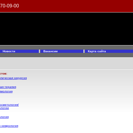
970-09-00
Новости
Вакансии
Карта сайта
стов:
пическая хирургия
ая терапия
ммология
осметология/
ологии
ология
и неврология