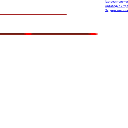
Гастроэнтероло
Ортопедия и тр
Эндокринология