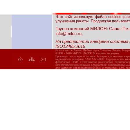
Этот сайт использует файлы cookies и с
улучшения работы. Продолжая пользовать
Группа компаний МИЛОН: Санкт-Петерб
info@milon.ru,
На предприятии внедрена система
ISO13485:2016
Используется Яндекс Вебмастер и Счётчики Яндекс Метри
©1992 - 2026 МИЛОН ЛАЗЕР. Все права защищены.
Производство лазерной техники. Аппарат для лечения вар
медицинские аппараты ЛАХТА-МИЛОН: Хирургический лазер
флебологии, ЭВЛК, стоматологии, гинекологии, дерматолог
гипертермического режимов воздействия, программируемы
для удаления новообразований кожи и слизистых. Есть про