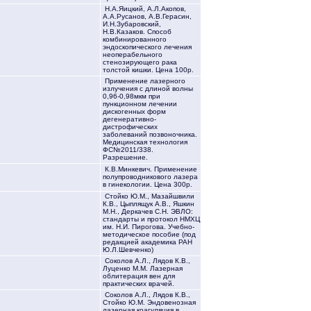
Н.А.Яицкий, А.Л.Акопов,
А.А.Русанов, А.В.Герасин,
И.Н.Зубаровский,
Н.В.Казаков. Способ
комбинированного
эндоскопического лечения
неоперабельного
стенозирующего рака
толстой кишки. Цена 100р.
Применение лазерного
излучения с длиной волны
0,96-0,98мкм при
пункционном лечении
дискогенных форм
дегенеративно-
дистрофических
заболеваний позвоночника.
Медицинская технология
ФС№2011/338.
Разрешение.
К.В.Минкевич. Применение
полупроводникового лазера
в гинекологии. Цена 300р.
Стойко Ю.М., Мазайшвили
К.В., Цыплящук А.В., Яшкин
М.Н., Деркачев С.Н. ЭВЛО:
стандарты и протокол НМХЦ
им. Н.И. Пирогова. Учебно-
методическое пособие (под
редакцией академика РАН
Ю.Л.Шевченко)
Соколов А.Л., Лядов К.В.,
Луценко М.М. Лазерная
облитерация вен для
практических врачей.
Соколов А.Л., Лядов К.В.,
Стойко Ю.М. Эндовенозная
лазерная коагуляция в