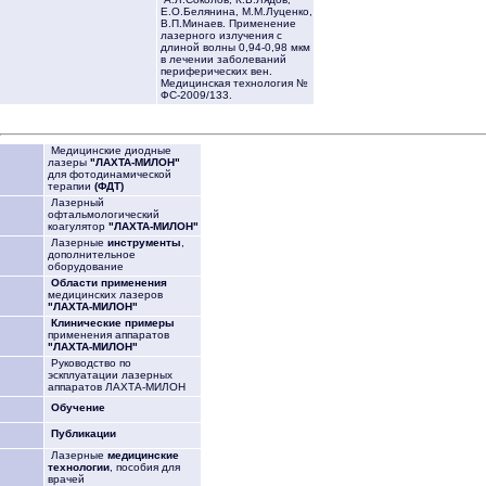
Е.О.Белянина, М.М.Луценко,
В.П.Минаев. Применение
лазерного излучения с
длиной волны 0,94-0,98 мкм
в лечении заболеваний
периферических вен.
Медицинская технология №
ФС-2009/133.
Медицинские диодные
лазеры
"ЛАХТА-МИЛОН"
для фотодинамической
терапии
(ФДТ)
Лазерный
офтальмологический
коагулятор
"ЛАХТА-МИЛОН"
Лазерные
инструменты
,
дополнительное
оборудование
Области применения
медицинских лазеров
"ЛАХТА-МИЛОН"
Клинические примеры
применения аппаратов
"ЛАХТА-МИЛОН"
Руководство по
эскплуатации лазерных
аппаратов ЛАХТА-МИЛОН
Обучение
Публикации
Лазерные
медицинские
технологии
, пособия для
врачей