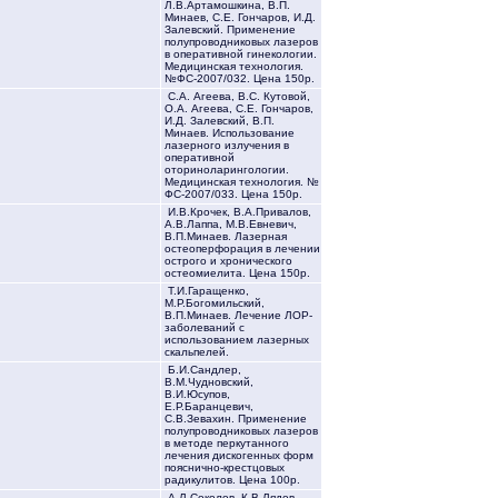
Л.В.Артамошкина, В.П.
Минаев, С.Е. Гончаров, И.Д.
Залевский. Применение
полупроводниковых лазеров
в оперативной гинекологии.
Медицинская технология.
№ФС-2007/032. Цена 150р.
С.А. Агеева, В.С. Кутовой,
О.А. Агеева, С.Е. Гончаров,
И.Д. Залевский, В.П.
Минаев. Использование
лазерного излучения в
оперативной
оториноларингологии.
Медицинская технология. №
ФС-2007/033. Цена 150р.
И.В.Крочек, В.А.Привалов,
А.В.Лаппа, М.В.Евневич,
В.П.Минаев. Лазерная
остеоперфорация в лечении
острого и хронического
остеомиелита. Цена 150р.
Т.И.Гаращенко,
М.Р.Богомильский,
В.П.Минаев. Лечение ЛОР-
заболеваний с
использованием лазерных
скальпелей.
Б.И.Сандлер,
В.М.Чудновский,
В.И.Юсупов,
Е.Р.Баранцевич,
С.В.Зевахин. Применение
полупроводниковых лазеров
в методе перкутанного
лечения дискогенных форм
пояснично-крестцовых
радикулитов. Цена 100р.
А.Л.Соколов, К.В.Лядов,