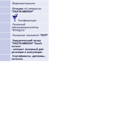
Видеоматериалы
Отзывы
об аппаратах
"ЛАХТА-МИЛОН"
Конференции
Лазерный
офтальмокоагулятор
"ФЛОД-01"
Лазерные скальпели
"ЛСП"
Хирургический лазер
"ЛАХТА-МИЛОН" Touch
screen
- аппарат лазерный для
резекции и коагуляции
.
Сертификаты, дипломы,
патенты