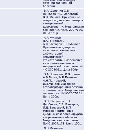
лечении варикозной
болезни.
В.А. Доронин С.Е.
Гончаров, И.Д. Залевский,
В.П. Минаев. Применение
полупроводниковых лазеров
в оперативной
дерматологии. Медицинская
технология. №ФС-2007/180.
Цена 150р.
А.А.Кулаков,
Л.А.Григорьянц,
А.С.Каспаров, В.П.Минаев.
Применение диодного
лазерного скальпеля в
амбулаторной
хирургической
стоматологии. Разрешение
на применение новой
медицинской технологии №
ФС-2008/011. Цена 100р.
В.А.Привалов, И.В.Крочек,
А.В.Лаппа, М.В.Евневич,
А.Н.Полтавский,
В.П.Минаев. Лазерная
остеоперфорация в лечении
остеомиелита. Медицинская
технология. №ФС-2007/181.
Цена 200р.
В.В. Петушков, В.А.
Дербенев, С.Е. Гончаров,
И.Д. Залевский, В.П.
Минаев. Применение
диодных лазеров в хирургии
аноректальной области.
Медицинская технология.
№ФС-2007/173. Цена 150р.
Л.В.Михалева,