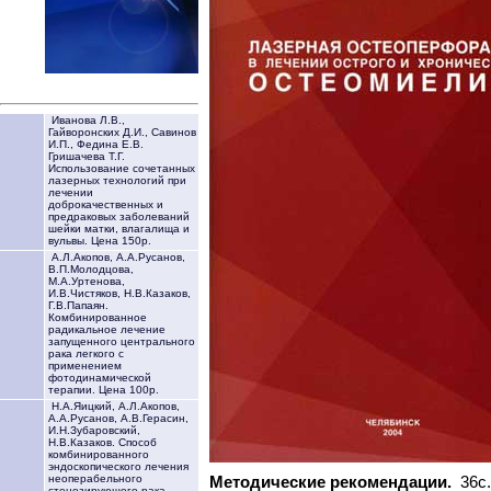
Иванова Л.В.,
Гайворонских Д.И., Савинов
И.П., Федина Е.В.
Гришачева Т.Г.
Использование сочетанных
лазерных технологий при
лечении
доброкачественных и
предраковых заболеваний
шейки матки, влагалища и
вульвы. Цена 150р.
А.Л.Акопов, А.А.Русанов,
В.П.Молодцова,
М.А.Уртенова,
И.В.Чистяков, Н.В.Казаков,
Г.В.Папаян.
Комбинированное
радикальное лечение
запущенного центрального
рака легкого с
применением
фотодинамической
терапии. Цена 100р.
Н.А.Яицкий, А.Л.Акопов,
А.А.Русанов, А.В.Герасин,
И.Н.Зубаровский,
Н.В.Казаков. Способ
комбинированного
эндоскопического лечения
неоперабельного
Методические рекомендации.
36c.
стенозирующего рака