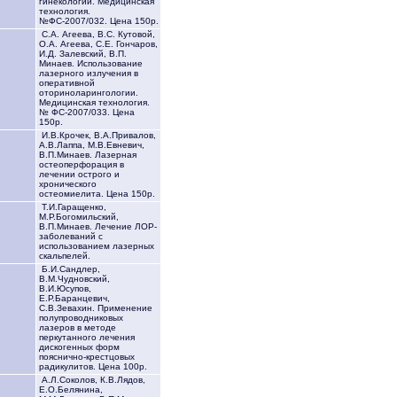
гинекологии. Медицинская
технология.
№ФС-2007/032. Цена 150р.
С.А. Агеева, В.С. Кутовой,
О.А. Агеева, С.Е. Гончаров,
И.Д. Залевский, В.П.
Минаев. Использование
лазерного излучения в
оперативной
оториноларингологии.
Медицинская технология.
№ ФС-2007/033. Цена
150р.
И.В.Крочек, В.А.Привалов,
А.В.Лаппа, М.В.Евневич,
В.П.Минаев. Лазерная
остеоперфорация в
лечении острого и
хронического
остеомиелита. Цена 150р.
Т.И.Гаращенко,
М.Р.Богомильский,
В.П.Минаев. Лечение ЛОР-
заболеваний с
использованием лазерных
скальпелей.
Б.И.Сандлер,
В.М.Чудновский,
В.И.Юсупов,
Е.Р.Баранцевич,
С.В.Зевахин. Применение
полупроводниковых
лазеров в методе
перкутанного лечения
дискогенных форм
пояснично-крестцовых
радикулитов. Цена 100р.
А.Л.Соколов, К.В.Лядов,
Е.О.Белянина,