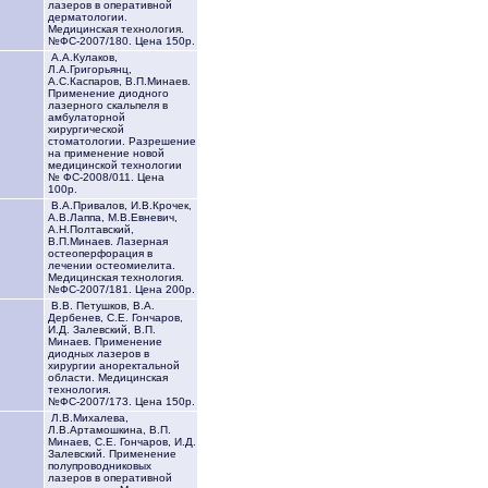
лазеров в оперативной
дерматологии.
Медицинская технология.
№ФС-2007/180. Цена 150р.
А.А.Кулаков,
Л.А.Григорьянц,
А.С.Каспаров, В.П.Минаев.
Применение диодного
лазерного скальпеля в
амбулаторной
хирургической
стоматологии. Разрешение
на применение новой
медицинской технологии
№ ФС-2008/011. Цена
100р.
В.А.Привалов, И.В.Крочек,
А.В.Лаппа, М.В.Евневич,
А.Н.Полтавский,
В.П.Минаев. Лазерная
остеоперфорация в
лечении остеомиелита.
Медицинская технология.
№ФС-2007/181. Цена 200р.
В.В. Петушков, В.А.
Дербенев, С.Е. Гончаров,
И.Д. Залевский, В.П.
Минаев. Применение
диодных лазеров в
хирургии аноректальной
области. Медицинская
технология.
№ФС-2007/173. Цена 150р.
Л.В.Михалева,
Л.В.Артамошкина, В.П.
Минаев, С.Е. Гончаров, И.Д.
Залевский. Применение
полупроводниковых
лазеров в оперативной