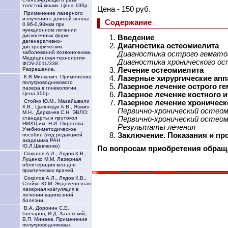
толстой кишки. Цена 100р.
Цена - 150 руб.
Применение лазерного
излучения с длиной волны
Содержание
0,96-0,98мкм при
пункционном лечении
дискогенных форм
Введение
дегенеративно-
Диагностика остеомиелита
дистрофических
заболеваний позвоночника.
Диагностика острого гемато
Медицинская технология
Диагностика хронического о
ФС№2011/338.
Лечение остеомиелита
Разрешение.
К.В.Минкевич. Применение
Лазерные хирургические ап
полупроводникового
Лазерное лечение острого г
лазера в гинекологии.
Лазерное лечение костного и
Цена 300р.
Стойко Ю.М., Мазайшвили
Лазерное лечение хроническ
К.В., Цыплящук А.В., Яшкин
Первично-хронический остео
М.Н., Деркачев С.Н. ЭВЛО:
Первично-хронический остео
стандарты и протокол
НМХЦ им. Н.И. Пирогова.
Результаты лечения
Учебно-методическое
Заключение. Показания и пр
пособие (под редакцией
академика РАН
Ю.Л.Шевченко)
По вопросам приобретения обра
Соколов А.Л., Лядов К.В.,
Луценко М.М. Лазерная
облитерация вен для
практических врачей.
Соколов А.Л., Лядов К.В.,
Стойко Ю.М. Эндовенозная
лазерная коагуляция в
лечении варикозной
болезни.
В.А. Доронин С.Е.
Гончаров, И.Д. Залевский,
В.П. Минаев. Применение
полупроводниковых