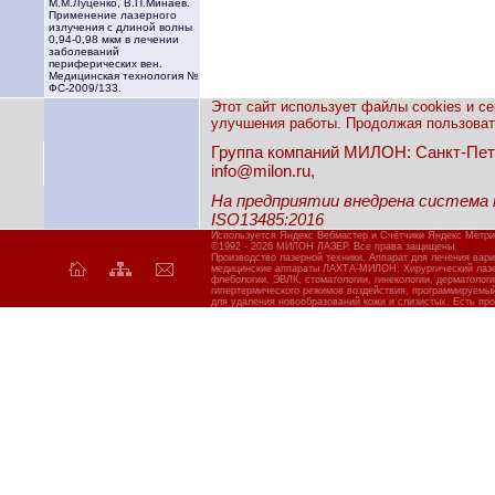
М.М.Луценко, В.П.Минаев.
Применение лазерного
излучения с длиной волны
0,94-0,98 мкм в лечении
заболеваний
периферических вен.
Медицинская технология №
ФС-2009/133.
Этот сайт использует файлы cookies и с
улучшения работы. Продолжая пользовать
Группа компаний МИЛОН: Санкт-Петерб
info@milon.ru,
На предприятии внедрена система
ISO13485:2016
Используется Яндекс Вебмастер и Счётчики Яндекс Метри
©1992 - 2026 МИЛОН ЛАЗЕР. Все права защищены.
Производство лазерной техники. Аппарат для лечения вар
медицинские аппараты ЛАХТА-МИЛОН: Хирургический лазер
флебологии, ЭВЛК, стоматологии, гинекологии, дерматолог
гипертермического режимов воздействия, программируемы
для удаления новообразований кожи и слизистых. Есть про