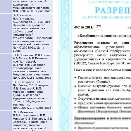
лазеров в оперативной
дерматологии.
Медицинская технология.
№ФС-2007/180. Цена 150р.
А.А.Кулаков,
Л.А.Григорьянц,
А.С.Каспаров, В.П.Минаев.
Применение диодного
лазерного скальпеля в
амбулаторной
хирургической
стоматологии. Разрешение
на применение новой
медицинской технологии
№ ФС-2008/011. Цена
100р.
В.А.Привалов, И.В.Крочек,
А.В.Лаппа, М.В.Евневич,
А.Н.Полтавский,
В.П.Минаев. Лазерная
остеоперфорация в
лечении остеомиелита.
Медицинская технология.
№ФС-2007/181. Цена 200р.
В.В. Петушков, В.А.
Дербенев, С.Е. Гончаров,
И.Д. Залевский, В.П.
Минаев. Применение
диодных лазеров в
хирургии аноректальной
области. Медицинская
технология.
№ФС-2007/173. Цена 150р.
Л.В.Михалева,
Л.В.Артамошкина, В.П.
Минаев, С.Е. Гончаров, И.Д.
Залевский. Применение
полупроводниковых
лазеров в оперативной