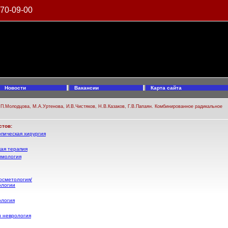
970-09-00
Новости
Вакансии
Карта сайта
.П.Молодцова, М.А.Уртенова, И.В.Чистяков, Н.В.Казаков, Г.В.Папаян. Комбинированное радикальное
стов:
пическая хирургия
ая терапия
ммология
осметология/
ологии
ология
и неврология