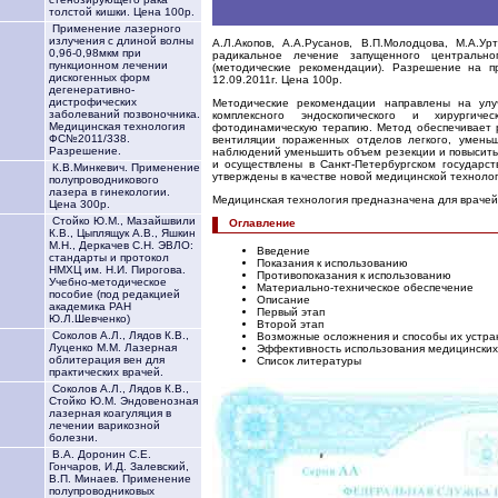
толстой кишки. Цена 100р.
Применение лазерного
излучения с длиной волны
А.Л.Акопов, А.А.Русанов, В.П.Молодцова, М.А.Урт
0,96-0,98мкм при
радикальное лечение запущенного центральн
пункционном лечении
(методические рекомендации). Разрешение на 
дискогенных форм
12.09.2011г. Цена 100р.
дегенеративно-
дистрофических
Методические рекомендации направлены на улу
заболеваний позвоночника.
комплексного эндоскопического и хирургич
Медицинская технология
фотодинамическую терапию. Метод обеспечивает 
ФС№2011/338.
вентиляции пораженных отделов легкого, умень
Разрешение.
наблюдений уменьшить объем резекции и повысит
и осуществлены в Санкт-Петербургском государс
К.В.Минкевич. Применение
утверждены в качестве новой медицинской техноло
полупроводникового
лазера в гинекологии.
Медицинская технология предназначена для врачей 
Цена 300р.
Стойко Ю.М., Мазайшвили
Оглавление
К.В., Цыплящук А.В., Яшкин
М.Н., Деркачев С.Н. ЭВЛО:
Введение
стандарты и протокол
Показания к использованию
НМХЦ им. Н.И. Пирогова.
Противопоказания к использованию
Учебно-методическое
Материально-техническое обеспечение
пособие (под редакцией
Описание
академика РАН
Первый этап
Ю.Л.Шевченко)
Второй этап
Соколов А.Л., Лядов К.В.,
Возможные осложнения и способы их устра
Луценко М.М. Лазерная
Эффективность использования медицинских
облитерация вен для
Список литературы
практических врачей.
Соколов А.Л., Лядов К.В.,
Стойко Ю.М. Эндовенозная
лазерная коагуляция в
лечении варикозной
болезни.
В.А. Доронин С.Е.
Гончаров, И.Д. Залевский,
В.П. Минаев. Применение
полупроводниковых