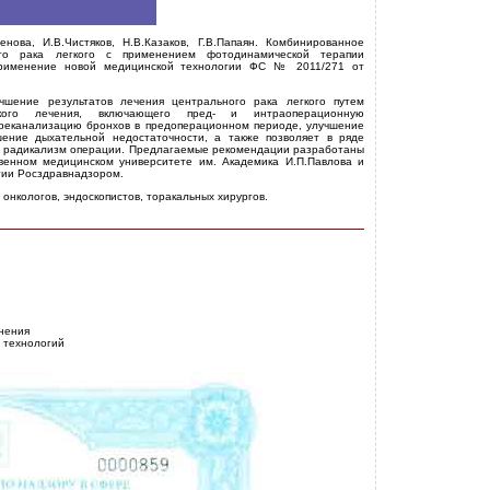
енова, И.В.Чистяков, Н.В.Казаков, Г.В.Папаян. Комбинированное
ого рака легкого с применением фотодинамической терапии
применение новой медицинской технологии ФС № 2011/271 от
чшение результатов лечения центрального рака легкого путем
еского лечения, включающего пред- и интраоперационную
реканализацию бронхов в предоперационном периоде, улучшение
шение дыхательной недостаточности, а также позволяет в ряде
ь радикализм операции. Предлагаемые рекомендации разработаны
твенном медицинском университете им. Академика И.П.Павлова и
гии Росздравнадзором.
онкологов, эндоскопистов, торакальных хирургов.
нения
 технологий