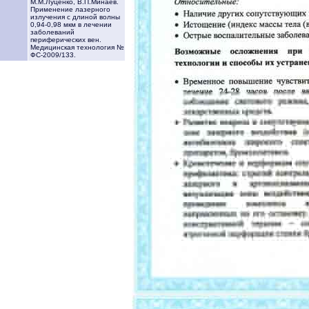
М.М.Луценко, В.П.Минаев.
Применение лазерного
излучения с длиной волны
0,94-0,98 мкм в лечении
заболеваний
периферических вен.
Медицинская технология №
ФС-2009/133.