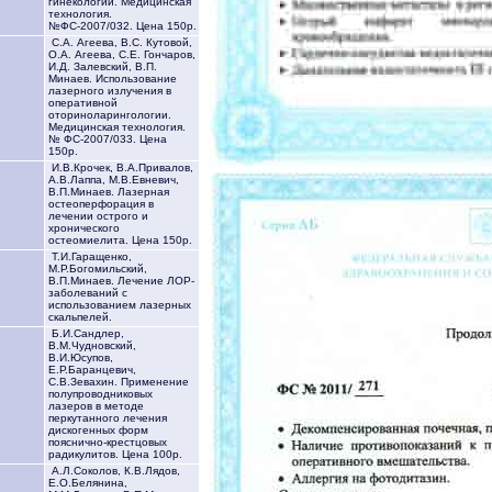
гинекологии. Медицинская
технология.
№ФС-2007/032. Цена 150р.
С.А. Агеева, В.С. Кутовой,
О.А. Агеева, С.Е. Гончаров,
И.Д. Залевский, В.П.
Минаев. Использование
лазерного излучения в
оперативной
оториноларингологии.
Медицинская технология.
№ ФС-2007/033. Цена
150р.
И.В.Крочек, В.А.Привалов,
А.В.Лаппа, М.В.Евневич,
В.П.Минаев. Лазерная
остеоперфорация в
лечении острого и
хронического
остеомиелита. Цена 150р.
Т.И.Гаращенко,
М.Р.Богомильский,
В.П.Минаев. Лечение ЛОР-
заболеваний с
использованием лазерных
скальпелей.
Б.И.Сандлер,
В.М.Чудновский,
В.И.Юсупов,
Е.Р.Баранцевич,
С.В.Зевахин. Применение
полупроводниковых
лазеров в методе
перкутанного лечения
дискогенных форм
пояснично-крестцовых
радикулитов. Цена 100р.
А.Л.Соколов, К.В.Лядов,
Е.О.Белянина,