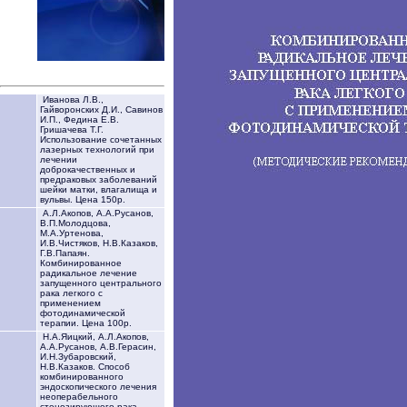
Иванова Л.В.,
Гайворонских Д.И., Савинов
И.П., Федина Е.В.
Гришачева Т.Г.
Использование сочетанных
лазерных технологий при
лечении
доброкачественных и
предраковых заболеваний
шейки матки, влагалища и
вульвы. Цена 150р.
А.Л.Акопов, А.А.Русанов,
В.П.Молодцова,
М.А.Уртенова,
И.В.Чистяков, Н.В.Казаков,
Г.В.Папаян.
Комбинированное
радикальное лечение
запущенного центрального
рака легкого с
применением
фотодинамической
терапии. Цена 100р.
Н.А.Яицкий, А.Л.Акопов,
А.А.Русанов, А.В.Герасин,
И.Н.Зубаровский,
Н.В.Казаков. Способ
комбинированного
эндоскопического лечения
неоперабельного
стенозирующего рака