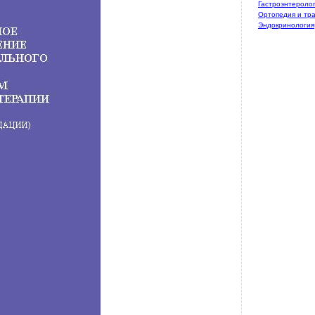
Гастроэнтероло
Ортопедия и тр
Эндокринология