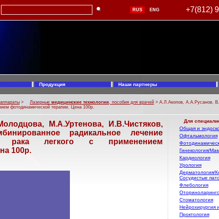
+7(812) 
RUS
ENG
Продукция
Наши партнеры
 аппараты
>
Лазерные
медицинские технологии
, пособия для врачей
> А.Л.Акопов, А.А.Русанов, В
ением фотодинамической терапии. Цена 100р.
Для специали
Молодцова, М.А.Уртенова, И.В.Чистяков,
Общая и эндоско
омбинированное радикальное лечение
Офтальмология
го рака легкого с применением
Фотодинамическ
на 100р.
Гинекология/Ма
Кардиология
Урология
Дерматология/К
Сосудистые пат
Флебология
Оториноларинг
Стоматология
Нейрохирургия 
Проктология