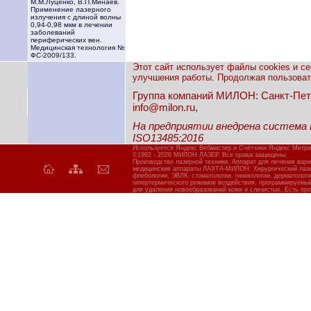
М.М.Луценко, В.П.Минаев.
Применение лазерного
излучения с длиной волны
0,94-0,98 мкм в лечении
заболеваний
периферических вен.
Медицинская технология №
ФС-2009/133.
Этот сайт использует файлы cookies и с
улучшения работы. Продолжая пользовать
Группа компаний МИЛОН: Санкт-Петерб
info@milon.ru,
На предприятии внедрена система
ISO13485:2016
Используется Яндекс Вебмастер и Счётчики Яндекс Метри
©1992 - 2026 МИЛОН ЛАЗЕР. Все права защищены.
Производство лазерной техники. Аппарат для лечения вар
медицинские аппараты ЛАХТА-МИЛОН: Хирургический лазер
флебологии, ЭВЛК, стоматологии, гинекологии, дерматолог
гипертермического режимов воздействия, программируемы
для удаления новообразований кожи и слизистых. Есть про