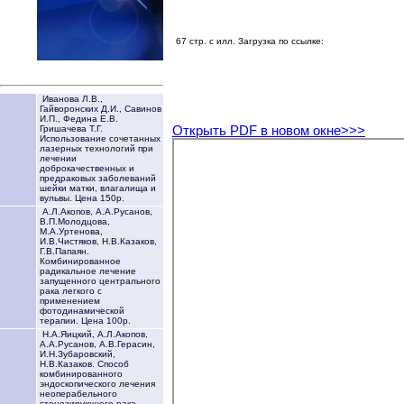
67 стр. с илл. Загрузка по ссылке:
Иванова Л.В.,
Гайворонских Д.И., Савинов
И.П., Федина Е.В.
Открыть PDF в новом окне>>>
Гришачева Т.Г.
Использование сочетанных
лазерных технологий при
лечении
доброкачественных и
предраковых заболеваний
шейки матки, влагалища и
вульвы. Цена 150р.
А.Л.Акопов, А.А.Русанов,
В.П.Молодцова,
М.А.Уртенова,
И.В.Чистяков, Н.В.Казаков,
Г.В.Папаян.
Комбинированное
радикальное лечение
запущенного центрального
рака легкого с
применением
фотодинамической
терапии. Цена 100р.
Н.А.Яицкий, А.Л.Акопов,
А.А.Русанов, А.В.Герасин,
И.Н.Зубаровский,
Н.В.Казаков. Способ
комбинированного
эндоскопического лечения
неоперабельного
стенозирующего рака