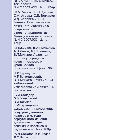
гинекологии. Медицинская
технология.
№ФС-2007/032. Цена 150р.
С.А. Агеева, В.С. Кутовой,
О.А. Агеева, С.Е. Гончаров,
И.Д. Залевский, В.П.
Минаев. Использование
лазерного излучения в
оперативной
оториноларингологии.
Медицинская технология.
№ ФС-2007/033. Цена
150р.
И.В.Крочек, В.А.Привалов,
А.В.Лаппа, М.В.Евневич,
В.П.Минаев. Лазерная
остеоперфорация в
лечении острого и
хронического
остеомиелита. Цена 150р.
Т.И.Гаращенко,
М.Р.Богомильский,
В.П.Минаев. Лечение ЛОР-
заболеваний с
использованием лазерных
скальпелей.
Б.И.Сандлер,
В.М.Чудновский,
В.И.Юсупов,
Е.Р.Баранцевич,
С.В.Зевахин. Применение
полупроводниковых
лазеров в методе
перкутанного лечения
дискогенных форм
пояснично-крестцовых
радикулитов. Цена 100р.
А.Л.Соколов, К.В.Лядов,
Е.О.Белянина,