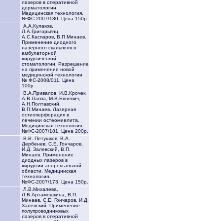
лазеров в оперативной
дерматологии.
Медицинская технология.
№ФС-2007/180. Цена 150р.
А.А.Кулаков,
Л.А.Григорьянц,
А.С.Каспаров, В.П.Минаев.
Применение диодного
лазерного скальпеля в
амбулаторной
хирургической
стоматологии. Разрешение
на применение новой
медицинской технологии
№ ФС-2008/011. Цена
100р.
В.А.Привалов, И.В.Крочек,
А.В.Лаппа, М.В.Евневич,
А.Н.Полтавский,
В.П.Минаев. Лазерная
остеоперфорация в
лечении остеомиелита.
Медицинская технология.
№ФС-2007/181. Цена 200р.
В.В. Петушков, В.А.
Дербенев, С.Е. Гончаров,
И.Д. Залевский, В.П.
Минаев. Применение
диодных лазеров в
хирургии аноректальной
области. Медицинская
технология.
№ФС-2007/173. Цена 150р.
Л.В.Михалева,
Л.В.Артамошкина, В.П.
Минаев, С.Е. Гончаров, И.Д.
Залевский. Применение
полупроводниковых
лазеров в оперативной