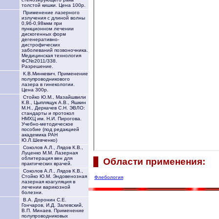
толстой кишки. Цена 100р.
Применение лазерного
излучения с длиной волны
0,96-0,98мкм при
пункционном лечении
дискогенных форм
дегенеративно-
дистрофических
заболеваний позвоночника.
Медицинская технология
ФС№2011/338.
Разрешение.
К.В.Минкевич. Применение
полупроводникового
лазера в гинекологии.
Цена 300р.
Стойко Ю.М., Мазайшвили
К.В., Цыплящук А.В., Яшкин
М.Н., Деркачев С.Н. ЭВЛО:
стандарты и протокол
НМХЦ им. Н.И. Пирогова.
Учебно-методическое
пособие (под редакцией
академика РАН
Ю.Л.Шевченко)
Соколов А.Л., Лядов К.В.,
Луценко М.М. Лазерная
облитерация вен для
Области применения:
практических врачей.
Соколов А.Л., Лядов К.В.,
Стойко Ю.М. Эндовенозная
Флебология
лазерная коагуляция в
лечении варикозной
болезни.
В.А. Доронин С.Е.
Гончаров, И.Д. Залевский,
В.П. Минаев. Применение
полупроводниковых