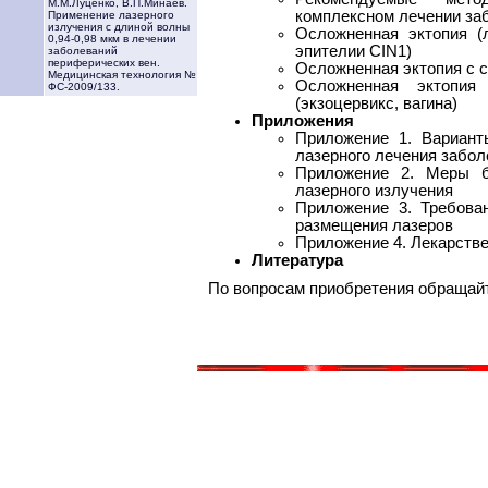
М.М.Луценко, В.П.Минаев.
комплексном лечении за
Применение лазерного
излучения с длиной волны
Осложненная эктопия (
0,94-0,98 мкм в лечении
эпителии CIN1)
заболеваний
периферических вен.
Осложненная эктопия с 
Медицинская технология №
Осложненная эктопи
ФС-2009/133.
(экзоцервикс, вагина)
Приложения
Приложение 1. Вариант
лазерного лечения забол
Приложение 2. Меры б
лазерного излучения
Приложение 3. Требова
размещения лазеров
Приложение 4. Лекарств
Литература
По вопросам приобретения обращай