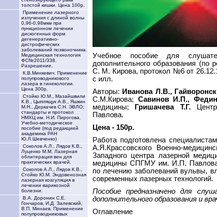
толстой кишки. Цена 100р.
Применение лазерного
излучения с длиной волны
0,96-0,98мкм при
пункционном лечении
дискогенных форм
дегенеративно-
дистрофических
заболеваний позвоночника.
Учебное пособие для слушате
Медицинская технология
ФС№2011/338.
дополнительного образования (по 
Разрешение.
С. М. Кирова, протокол №6 от 26.12.
К.В.Минкевич. Применение
с илл.
полупроводникового
лазера в гинекологии.
Цена 300р.
Авторы:
Иванова Л.В., Гайворонск
Стойко Ю.М., Мазайшвили
С.М.Кирова;
Савинов И.П., Федин
К.В., Цыплящук А.В., Яшкин
медицины;
Гришачева Т.Г.
Центр
М.Н., Деркачев С.Н. ЭВЛО:
стандарты и протокол
Павлова.
НМХЦ им. Н.И. Пирогова.
Учебно-методическое
Цена - 150р.
пособие (под редакцией
академика РАН
Работа подготовлена специалистам
Ю.Л.Шевченко)
Соколов А.Л., Лядов К.В.,
А.Я.Крассовского Военно-медицин
Луценко М.М. Лазерная
Западного центра лазерной медиц
облитерация вен для
медицины СПГМУ им. И.П. Павлова
практических врачей.
Соколов А.Л., Лядов К.В.,
по лечению заболеваний вульвы, в
Стойко Ю.М. Эндовенозная
современных лазерных технологий.
лазерная коагуляция в
лечении варикозной
Пособие предназначено для слу
болезни.
дополнительного образования и вра
В.А. Доронин С.Е.
Гончаров, И.Д. Залевский,
В.П. Минаев. Применение
Оглавление
полупроводниковых