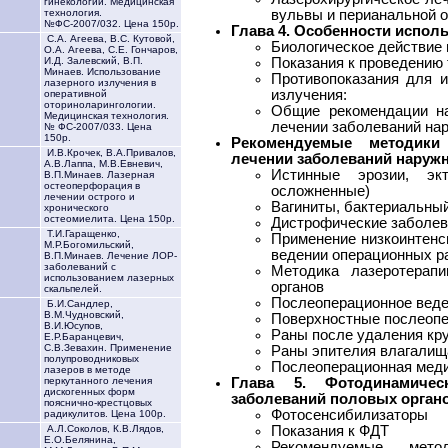
гинекологии. Медицинская
вульвы и перианальной о
технология.
№ФС-2007/032. Цена 150р.
Глава 4. Особенности испол
С.А. Агеева, В.С. Кутовой,
Биологическое действие
О.А. Агеева, С.Е. Гончаров,
Показания к проведению
И.Д. Залевский, В.П.
Минаев. Использование
Противопоказания для и
лазерного излучения в
излучения:
оперативной
оториноларингологии.
Общие рекомендации на
Медицинская технология.
лечении заболеваний на
№ ФС-2007/033. Цена
150р.
Рекомендуемые методик
И.В.Крочек, В.А.Привалов,
лечении заболеваний наружн
А.В.Лаппа, М.В.Евневич,
Истинные эрозии, эк
В.П.Минаев. Лазерная
остеоперфорация в
осложненные)
лечении острого и
Вагиниты, бактериальный
хронического
остеомиелита. Цена 150р.
Дистрофические заболев
Т.И.Гаращенко,
Применение низкоинтенс
М.Р.Богомильский,
ведении операционных ра
В.П.Минаев. Лечение ЛОР-
заболеваний с
Методика лазеротерап
использованием лазерных
органов
скальпелей.
Послеоперационное веде
Б.И.Сандлер,
В.М.Чудновский,
Поверхностные послеоп
В.И.Юсупов,
Раны после удаления кр
Е.Р.Баранцевич,
С.В.Зевахин. Применение
Раны эпителия влагалищ
полупроводниковых
Послеоперационная меди
лазеров в методе
Глава 5. Фотодинамиче
перкутанного лечения
дискогенных форм
заболеваний половых орган
пояснично-крестцовых
Фотосенсибилизаторы
радикулитов. Цена 100р.
Показания к ФДТ
А.Л.Соколов, К.В.Лядов,
Е.О.Белянина,
Рекомендуемые мето