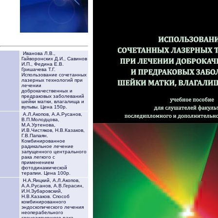
Иванова Л.В.,
Гайворонских Д.И., Савинов
И.П., Федина Е.В.
Гришачева Т.Г.
Использование сочетанных
лазерных технологий при
лечении
доброкачественных и
предраковых заболеваний
шейки матки, влагалища и
вульвы. Цена 150р.
А.Л.Акопов, А.А.Русанов,
В.П.Молодцова,
М.А.Уртенова,
И.В.Чистяков, Н.В.Казаков,
Г.В.Папаян.
Комбинированное
радикальное лечение
запущенного центрального
рака легкого с
применением
фотодинамической
терапии. Цена 100р.
Н.А.Яицкий, А.Л.Акопов,
А.А.Русанов, А.В.Герасин,
И.Н.Зубаровский,
Н.В.Казаков. Способ
комбинированного
эндоскопического лечения
неоперабельного
стенозирующего рака