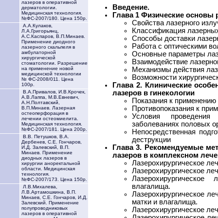
лазеров в оперативной
Введение.
дерматологии.
Медицинская технология.
Глава 1 Физические основы 
№ФС-2007/180. Цена 150р.
Свойства лазерного излу
А.А.Кулаков,
Классификация лазерных
Л.А.Григорьянц,
А.С.Каспаров, В.П.Минаев.
Способы доставки лазер
Применение диодного
Работа с оптическими во
лазерного скальпеля в
амбулаторной
Основные параметры лаз
хирургической
Взаимодействие лазерног
стоматологии. Разрешение
Механизмы действия лаз
на применение новой
медицинской технологии
Возможности хирургичес
№ ФС-2008/011. Цена
Глава 2. Клинические особ
100р.
лазеров в гинекологии
В.А.Привалов, И.В.Крочек,
А.В.Лаппа, М.В.Евневич,
Показания к применению
А.Н.Полтавский,
Противопоказания к прим
В.П.Минаев. Лазерная
остеоперфорация в
Условия проведения
лечении остеомиелита.
заболеваниях половых о
Медицинская технология.
№ФС-2007/181. Цена 200р.
Непосредственная подго
В.В. Петушков, В.А.
деструкции
Дербенев, С.Е. Гончаров,
Глава 3. Рекомендуемые ме
И.Д. Залевский, В.П.
Минаев. Применение
лазеров в комплексном лече
диодных лазеров в
Лазерохирургическое леч
хирургии аноректальной
области. Медицинская
Лазерохирургическое леч
технология.
Лазерохирургическое
№ФС-2007/173. Цена 150р.
влагалища.
Л.В.Михалева,
Л.В.Артамошкина, В.П.
Лазерохирургическое ле
Минаев, С.Е. Гончаров, И.Д.
матки и влагалища.
Залевский. Применение
полупроводниковых
Лазерохирургическое леч
лазеров в оперативной
Лазерохирургическое ле