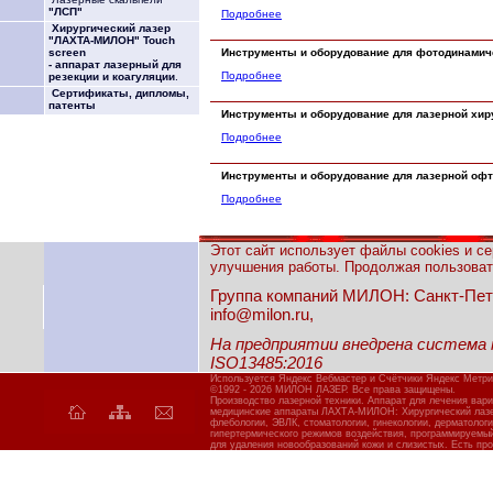
"ЛСП"
Подробнее
Хирургический лазер
"ЛАХТА-МИЛОН" Touch
Инструменты
и оборудование для фотодинамич
screen
- аппарат лазерный для
Подробнее
резекции и коагуляции
.
Сертификаты, дипломы,
патенты
Инструменты
и оборудование для лазерной хир
Подробнее
Инструменты
и оборудование для лазерной оф
Подробнее
Этот сайт использует файлы cookies и с
улучшения работы. Продолжая пользовать
Группа компаний МИЛОН: Санкт-Петерб
info@milon.ru,
На предприятии внедрена система
ISO13485:2016
Используется Яндекс Вебмастер и Счётчики Яндекс Метри
©1992 - 2026 МИЛОН ЛАЗЕР. Все права защищены.
Производство лазерной техники. Аппарат для лечения вар
медицинские аппараты ЛАХТА-МИЛОН: Хирургический лазер
флебологии, ЭВЛК, стоматологии, гинекологии, дерматолог
гипертермического режимов воздействия, программируемы
для удаления новообразований кожи и слизистых. Есть про