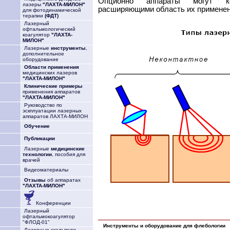
Опционно аппараты могут ком
лазеры
"ЛАХТА-МИЛОН"
расширяющими область их применен
для фотодинамической
терапии
(ФДТ)
Лазерный
офтальмологический
коагулятор
"ЛАХТА-
МИЛОН"
Лазерные
инструменты
,
дополнительное
оборудование
Области применения
медицинских лазеров
"ЛАХТА-МИЛОН"
Клинические примеры
применения аппаратов
"ЛАХТА-МИЛОН"
Руководство по
эскплуатации лазерных
аппаратов ЛАХТА-МИЛОН
Обучение
Публикации
Лазерные
медицинские
технологии
, пособия для
врачей
Видеоматериалы
Отзывы
об аппаратах
"ЛАХТА-МИЛОН"
Конференции
Лазерный
офтальмокоагулятор
"ФЛОД-01"
Инструменты
и оборудование для флебологии
Лазерные скальпели