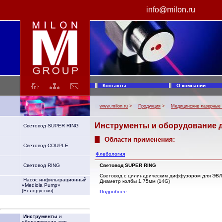
info@milon.ru
МИЛОН лазер. Производство лазерной техники. Лазерные медицинские аппараты ЛАХТА-МИЛОН: Хирургический лазер, медицинский диодный лазер для фотодинамической терапии (ФДТ), лазерный коагулятор. Аппараты лазерные хирургические для резекции и коагуляции. Лазерное оборудование.
Контакты
О компании
www.milon.ru
>
Продукция
>
Медицинские лазерные
Инструменты
и оборудование 
Световод SUPER RING
Области применения:
Световод COUPLE
Флебология
Световод SUPER RING
Световод RING
Световод с цилиндрическим диффузором для ЭВЛ
Насос инфильтрационный
Диаметр колбы 1,75мм (14G)
«Mediola Pump»
(Белоруссия)
Подробнее
Инструменты
и
оборудование для