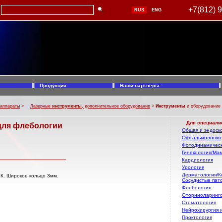
+7(812) 
RUS
ENG
Продукция
Наши партнеры
 аппараты
>
Лазерные
инструменты
, дополнительное оборудование
>
Инструменты
и оборудование 
Для специали
для флебологии
Общая и эндоско
Офтальмология
Фотодинамическ
Гинекология/Ма
Кардиология
Урология
Дерматология/К
К. Широкое кольцо 3мм.
Сосудистые пат
Флебология
Оториноларинг
Стоматология
Нейрохирургия 
Проктология