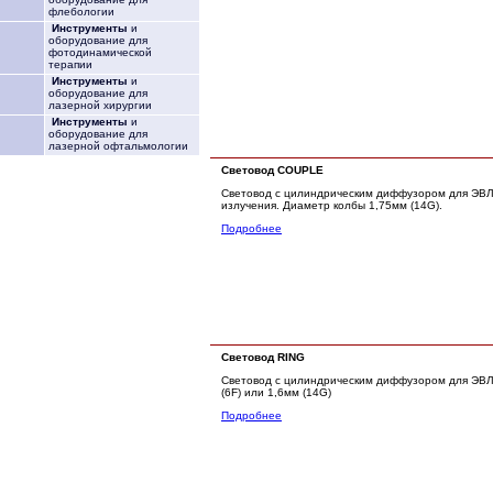
флебологии
Инструменты
и
оборудование для
фотодинамической
терапии
Инструменты
и
оборудование для
лазерной хирургии
Инструменты
и
оборудование для
лазерной офтальмологии
Световод COUPLE
Световод с цилиндрическим диффузором для ЭВЛ
излучения. Диаметр колбы 1,75мм (14G).
Подробнее
Световод RING
Световод с цилиндрическим диффузором для ЭВЛ
(6F) или 1,6мм (14G)
Подробнее