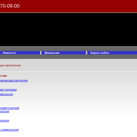
970-09-00
Новости
Вакансии
Карта сайта
для флебологии
стов:
пическая хирургия
ая терапия
ммология
осметология/
ологии
ология
и неврология