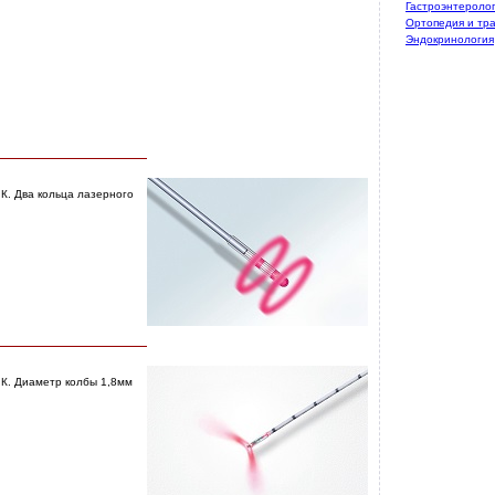
Гастроэнтероло
Ортопедия и тр
Эндокринология
К. Два кольца лазерного
К. Диаметр колбы 1,8мм