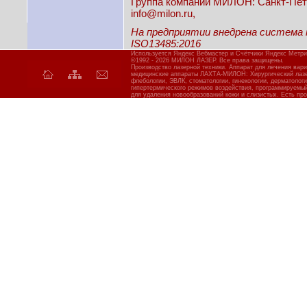
Группа компаний МИЛОН: Санкт-Петерб
info@milon.ru,
На предприятии внедрена система
ISO13485:2016
Используется Яндекс Вебмастер и Счётчики Яндекс Метри
©1992 - 2026 МИЛОН ЛАЗЕР. Все права защищены.
Производство лазерной техники. Аппарат для лечения вар
медицинские аппараты ЛАХТА-МИЛОН: Хирургический лазер
флебологии, ЭВЛК, стоматологии, гинекологии, дерматолог
гипертермического режимов воздействия, программируемы
для удаления новообразований кожи и слизистых. Есть про