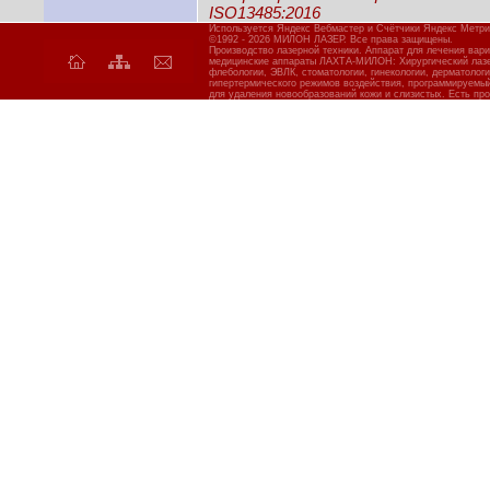
ISO13485:2016
Используется Яндекс Вебмастер и Счётчики Яндекс Метри
©1992 - 2026 МИЛОН ЛАЗЕР. Все права защищены.
Производство лазерной техники. Аппарат для лечения вар
медицинские аппараты ЛАХТА-МИЛОН: Хирургический лазер
флебологии, ЭВЛК, стоматологии, гинекологии, дерматолог
гипертермического режимов воздействия, программируемы
для удаления новообразований кожи и слизистых. Есть про