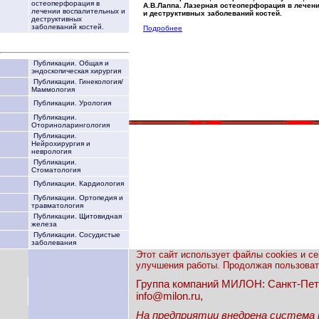
остеоперфорация в
А.В.Лаппа. Лазерная остеоперфорация в лечен
лечении воспалительных и
и деструктивных заболеваний костей.
деструктивных
заболеваний костей.
Подробнее
Публикации. Общая и
эндоскопическая хирургия
Публикации. Гинекология/
Маммология
Публикации. Урология
Публикации.
Оториноларингология
Публикации.
Нейрохирургия и
неврология
Публикации.
Стоматология
Публикации. Кардиология
Публикации. Ортопедия и
травматология
Публикации. Щитовидная
железа
Публикации. Сосудистые
заболевания
Этот сайт использует файлы cookies и с
улучшения работы. Продолжая пользовать
Группа компаний МИЛОН: Санкт-Петерб
info@milon.ru,
На предприятии внедрена система