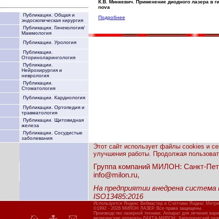
К.В. Минкевич. Применение диодного лазера в 
nova
Публикации. Общая и
Подробнее
эндоскопическая хирургия
Публикации. Гинекология/
Маммология
Публикации. Урология
Публикации.
Оториноларингология
Публикации.
Нейрохирургия и
неврология
Публикации.
Стоматология
Публикации. Кардиология
Публикации. Ортопедия и
травматология
Публикации. Щитовидная
железа
Публикации. Сосудистые
заболевания
Этот сайт использует файлы cookies и с
улучшения работы. Продолжая пользовать
Группа компаний МИЛОН: Санкт-Петерб
info@milon.ru,
На предприятии внедрена система
ISO13485:2016
Используется Яндекс Вебмастер и Счётчики Яндекс Метри
©1992 - 2026 МИЛОН ЛАЗЕР. Все права защищены.
Производство лазерной техники. Аппарат для лечения вар
медицинские аппараты ЛАХТА-МИЛОН: Хирургический лазер