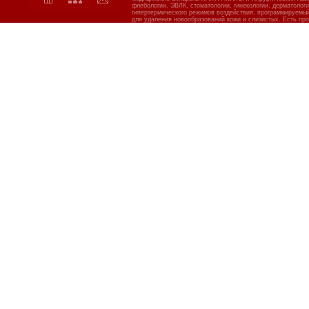
флебологии, ЭВЛК, стоматологии, гинекологии, дерматолог
гипертермического режимов воздействия, программируемы
для удаления новообразований кожи и слизистых. Есть про