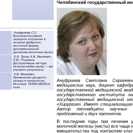
Челябинский государственный инс
Ануфриева С.С.
Высокоинтенсивное
лазерное излучение в
лечении фиброзно-
кистозной формы
дисгормональной
дисплазии молочных желез
Е.Б. Троик, К.В. Минкевич,
Л.Ю. Птушкина
Деструктивные методы
лечения шейки матки — как
улучшить результаты
К.В. Минкевич.
Применение диодного
Ануфриева Светлана Сергеевна
лазера в гинекологии.
Источник: TERRA MEDICA
медицинских наук, доцент кафед
nova
государственной медицинской акад
государственного института лаз
государственный медицинский и
«Хирургия». Имеет специализацию
Автор пятнадцати научных с
предложений и двух патентов.
В последние годы при лечении у
молочной железы (кисты) все чаще
вмешательства под контролем ульт