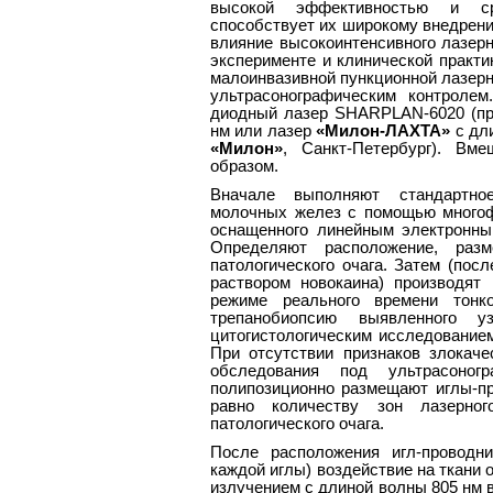
высокой эффективностью и ср
способствует их широкому внедрени
влияние высокоинтенсивного лазерн
эксперименте и клинической практи
малоинвазивной пункционной лазерн
ультрасонографическим контроле
диодный лазер SHARPLAN-6020 (пр
нм или лазер
«Милон-ЛАХТА»
с дли
«Милон»
, Санкт-Петербург). Вм
образом.
Вначале выполняют стандартное
молочных желез с помощью многофу
оснащенного линейным электронны
Определяют расположение, разм
патологического очага. Затем (пос
раствором новокаина) производят
режиме реального времени тонк
трепанобиопсию выявленного у
цитогистологическим исследование
При отсутствии признаков злокаче
обследования под ультрасоног
полипозиционно размещают иглы-пр
равно количеству зон лазерно
патологического очага.
После расположения игл-проводни
каждой иглы) воздействие на ткани
излучением с длиной волны 805 нм 