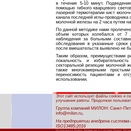
в течение 5-10 минут. Подведени
помощью гибкого кварцевого свето
лазерной термотерапии кист молоч
канала последней иглы-проводника 
молочной железы на 2 часа путем н
По данной методике нами пролечено
объем которых колебался от 7 
наблюдения за больными состави
обследования в указанные сроки 
после вмешательств выявлено не б
Таким образом, преимуществами р
локальность и избирательность
секторальной резекции молочной ж
также многокамерными простыми
переносимость пациентами и отс
использовании.
Этот сайт использует файлы cookies и с
улучшения работы. Продолжая пользовать
Группа компаний МИЛОН: Санкт-Петерб
info@milon.ru,
На предприятии внедрена система
ISO13485:2016
Используется Яндекс Вебмастер и Счётчики Яндекс Метри