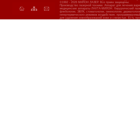
©1992 - 2026 МИЛОН ЛАЗЕР. Все права защищены.
Производство лазерной техники. Аппарат для лечения вар
медицинские аппараты ЛАХТА-МИЛОН: Хирургический лазер
флебологии, ЭВЛК, стоматологии, гинекологии, дерматолог
гипертермического режимов воздействия, программируемы
для удаления новообразований кожи и слизистых. Есть про