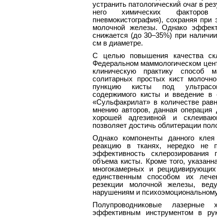
устранить патологический очаг в ре
него химических факторов 
пневмокистография), сохраняя при
молочной железы. Однако эффект
снижается (до 30–35%) при наличи
см в диаметре.
С целью повышения качества скл
Федеральном маммологическом центр
клиническую практику способ ма
солитарных простых кист молочно
пункцию кисты под ультрасон
содержимого кисты и введение в 
«Сульфакрилат» в количестве равн
мнению авторов, данная операция 
хорошей адгезивной и склеиваю
позволяет достичь облитерации поло
Однако компоненты данного кле
реакцию в тканях, нередко не 
эффективность склерозирования 
объема кисты. Кроме того, указанн
многокамерных и рецидивирующих
единственным способом их лече
резекции молочной железы, вед
нарушениям и психоэмоциональному
Полупроводниковые лазерные 
эффективным инструментом в рук