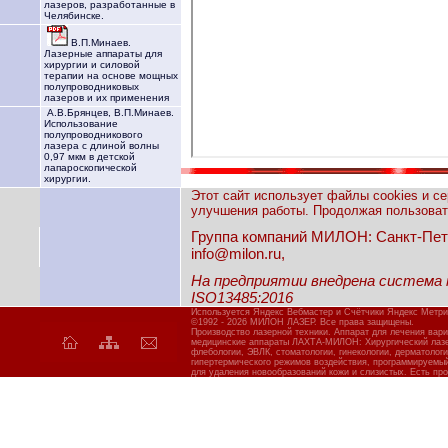
лазеров, разработанные в
Челябинске.
В.П.Минаев.
Лазерные аппараты для
хирургии и силовой
терапии на основе мощных
полупроводниковых
лазеров и их применения
А.В.Брянцев, В.П.Минаев.
Использование
полупроводникового
лазера с длиной волны
0,97 мкм в детской
лапароскопической
хирургии.
Этот сайт использует файлы cookies и с
улучшения работы. Продолжая пользовать
Группа компаний МИЛОН: Санкт-Петерб
info@milon.ru,
На предприятии внедрена система
ISO13485:2016
Используется Яндекс Вебмастер и Счётчики Яндекс Метри
©1992 - 2026 МИЛОН ЛАЗЕР. Все права защищены.
Производство лазерной техники. Аппарат для лечения вар
медицинские аппараты ЛАХТА-МИЛОН: Хирургический лазер
флебологии, ЭВЛК, стоматологии, гинекологии, дерматолог
гипертермического режимов воздействия, программируемы
для удаления новообразований кожи и слизистых. Есть про