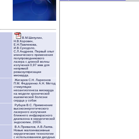
В.М.Шипулин,
Н.В.Коровин,
Е.Н.Павлюкова,
И.В.Суходоло,
С.Л.Андреев. Первый опыт
клинического применения
полупроводникового
лазера с длиной волны
излучения 0,97 мкм для
непрямой
реваскуляризации
миокарда.
Жигарев С.Н. Ларионов
П.М. Федоренко А.Н. Метод
стимуляции
неоангиогенеза миокарда
на модели хронической
ишемической болезни
сердца у собак
Рубцов В.С. Применение
высокоэнергетического
лазерного излучения
ближнего инфракрасного
диапазона в хирургической
эндоскопии, 2003г.
В.А.Привалов, А.В.Лаппа.
Новые малоинвазивные
хирургические технологии
с использованием диодных