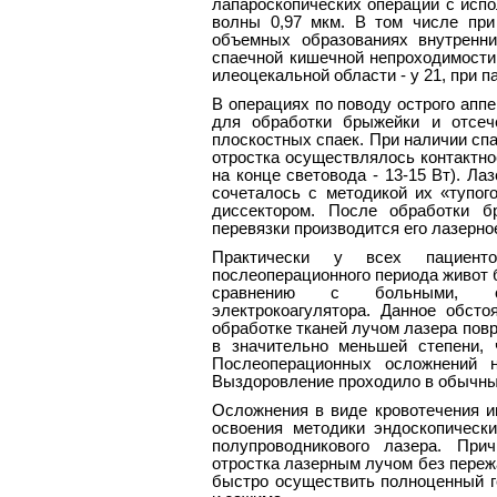
лапароскопических операций с испо
волны 0,97 мкм. В том числе при
объемных образованиях внутренни
спаечной кишечной непроходимости
илеоцекальной области - у 21, при п
В операциях по поводу острого апп
для обработки брыжейки и отсеч
плоскостных спаек. При наличии спа
отростка осуществлялось контактно
на конце световода - 13-15 Вт). Ла
сочеталось с методикой их «тупог
диссектором. После обработки б
перевязки производится его лазерн
Практически у всех пациен
послеоперационного периода живот
сравнению с больными, оп
электрокоагулятора. Данное обст
обработке тканей лучом лазера пов
в значительно меньшей степени, 
Послеоперационных осложнений 
Выздоровление проходило в обычны
Осложнения в виде кровотечения и
освоения методики эндоскопическ
полупроводникового лазера. При
отростка лазерным лучом без переж
быстро осуществить полноценный г