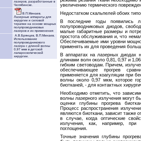
лазеров, разработанные в
увеличению термического поврежден
Челябинске.
Недостатком скальпелей обоих типо
В.П.Минаев.
Лазерные аппараты для
хирургии и силовой
В последние годы появились л
терапии на основе мощных
полупроводниковых диодов, свобод
полупроводниковых
малые габаритные размеры и потр
лазеров и их применения
А.В.Брянцев, В.П.Минаев.
простота обслуживания и, что немал
Использование
Обеспечиваемые ими уровни мощнос
полупроводникового
применять их для проведения больш
лазера с длиной волны
0,97 мкм в детской
лапароскопической
В аппаратах на лазерных диодах н
хирургии.
длинами волн около 0,81, 0,97 и 1,0
гибким световодам. Причем, излуче
обеспечивающее прогрев сравн
применяется для коагуляции при бе
волны около 0,97 мкм, которое г
биотканей, - для контактных хирург
Необходимо отметить, что зависи
волны лазерного излучения могут б
оценки глубины прогрева биотка
Процесс распространения излучени
являются биоткани, зависит также о
в случае, когда оптические свой
излучения, как, например, при
поглощения.
Точные значения глубины прогрев