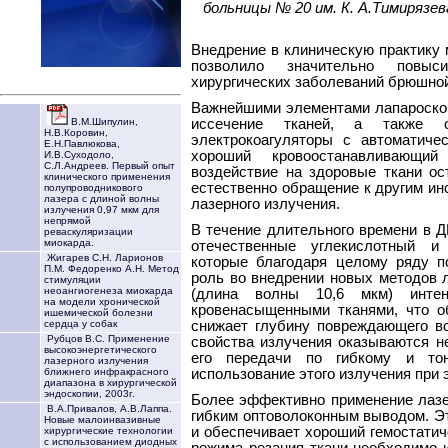
больницы № 20 им. К. А.Тимирязе
Внедрение в клиническую практику
позволило значительно повыс
хирургических заболеваний брюшной
Важнейшими элементами лапароскоп
иссечение тканей, а также ос
В.М.Шипулин,
Н.В.Коровин,
электрокоагуляторы с автоматиче
Е.Н.Павлюкова,
хороший кровоостанавливающи
И.В.Суходоло,
С.Л.Андреев. Первый опыт
воздействие на здоровые ткани ос
клинического применения
естественно обращение к другим ин
полупроводникового
лазера с длиной волны
лазерного излучения.
излучения 0,97 мкм для
непрямой
В течение длительного времени в 
реваскуляризации
миокарда.
отечественные углекислотный и
Жигарев С.Н. Ларионов
которые благодаря целому ряду п
П.М. Федоренко А.Н. Метод
роль во внедрении новых методов л
стимуляции
неоангиогенеза миокарда
(длина волны 10,6 мкм) интен
на модели хронической
кровенасыщенными тканями, что 
ишемической болезни
снижает глубину повреждающего во
сердца у собак
Рубцов В.С. Применение
свойства излучения оказываются н
высокоэнергетического
его передачи по гибкому и тон
лазерного излучения
использование этого излучения при 
ближнего инфракрасного
диапазона в хирургической
эндоскопии, 2003г.
Более эффективно применение лазер
В.А.Привалов, А.В.Лаппа.
гибким оптоволоконным выводом. Эт
Новые малоинвазивные
и обеспечивает хороший гемостати
хирургические технологии
с использованием диодных
режима резания ткани необходимо 