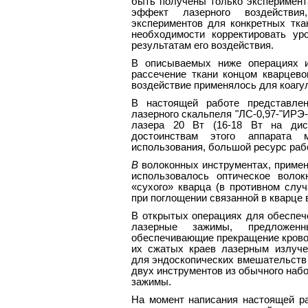
быть получены только эксперимент
эффект лазерного воздействи
экспериментов для конкретных тка
необходимости корректировать ур
результатам его воздействия.
В описываемых ниже операциях ис
рассечение ткани концом кварцево
воздействие применялось для коагу
В настоящей работе представле
лазерного скальпеля "ЛС-0,97-"ИРЭ
лазера 20 Вт (16-18 Вт на дис
достоинствам этого аппарата 
использования, большой ресурс ра
В
волоконных инструментах, примен
использовалось оптическое воло
«сухого» кварца (в противном слу
при поглощении связанной в кварце 
В открытых операциях для обеспеч
лазерные зажимы, предложенн
обеспечивающие прекращение кровот
их сжатых краев лазерным излуче
для эндоскопических вмешательств 
двух инструментов из обычного наб
зажимы.
На момент написания настоящей 