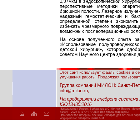
0,97мкм в эндоскопической хирурги
перспективные методики операт
брюшной полости. Лазерное излуче
надежный гемостатический и ба
определенной степени экономит
избежать чрезмерного повреждающег
возможных послеоперационных осл
На основе полученного опыта ра
«Использование полупроводников
детской хирургии», которое одо
советом Научного центра здоровья 
Этот сайт использует файлы cookies и с
улучшения работы. Продолжая пользовать
Группа компаний МИЛОН: Санкт-Петерб
info@milon.ru,
На предприятии внедрена система
ISO13485:2016
Используется Яндекс Вебмастер и Счётчики Яндекс Метри
©1992 - 2026 МИЛОН ЛАЗЕР. Все права защищены.
Производство лазерной техники. Аппарат для лечения вар
медицинские аппараты ЛАХТА-М