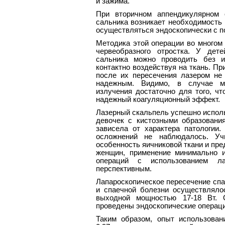
и зажима.
При вторичном аппендикулярном 
сальника возникает необходимость 
осуществляться эндоскопически с п
Методика этой операции во многом
червеобразного отростка. У дет
сальника можно проводить без и
контактно воздействуя на ткань. П
после их пересечения лазером не 
надежным. Видимо, в случае ма
излучения достаточно для того, ч
надежный коагуляционный эффект.
Лазерный скальпель успешно исполь
девочек с кистозными образовани
зависела от характера патологии.
осложнений не наблюдалось. Учи
особенность яичниковой ткани и пр
женщин, применение минимально 
операций с использованием ла
перспективным.
Лапароскопическое пересечение спа
и спаечной болезни осуществляло
выходной мощностью 17-18 Вт. 
проведены эндоскопические операци
Таким образом, опыт использован