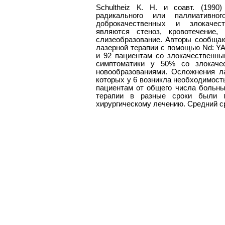
Schultheiz K. H. и соавт. (1990
радикального или паллиативног
доброкачественных и злокачест
являются стеноз, кровотечение
слизеобразование. Авторы сообщаю
лазерной терапии с помощью Nd: Y
и 92 пациентам со злокачественны
симптоматики у 50% со злокаче
новообразованиями. Осложнения ла
которых у 6 возникла необходимост
пациентам от общего числа больн
терапии в разные сроки были п
хирургическому лечению. Средний с