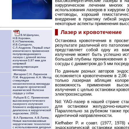
Высокоэнергетические лазеры в н
хирургическом лечении многих 
использования лазеров в хирургии (
счетоводы, хороший гемостатич
внедрение в практику гибкой энд
некоторые аспекты применения высо
Лазер и кровотечение
В.М.Шипулин,
Н.В.Коровин,
Остановка кровотечения в просве
Е.Н.Павлюкова,
И.В.Суходоло,
результате различной его патологи
С.Л.Андреев. Первый опыт
представляет собой одну из важ
клинического применения
излучение может быть успешно испо
полупроводникового
лазера с длиной волны
большой глубины проникновения в 
излучения 0,97 мкм для
сосуды с диаметром до 5 мм посред
непрямой
реваскуляризации
миокарда.
По данным разных авторов эндос
Жигарев С.Н. Ларионов
осложняется кровотечением в 2,06 
П.М. Федоренко А.Н. Метод
только лазерная абляция колоре
стимуляции
неоангиогенеза миокарда
возможность применения высоко
на модели хронической
излучения с целью остановки крово
ишемической болезни
сердца у собак
электрооэксцизии.
Рубцов В.С. Применение
высокоэнергетического
Nd: YAG-лазер в нашей стране ста
лазерного излучения
для остановки желудочно-кише
ближнего инфракрасного
диапазона в хирургической
Параллельно за рубежом также пр
эндоскопии, 2003г.
идентичной направленности.
В.А.Привалов, А.В.Лаппа.
Новые малоинвазивные
Kiefhaber P. и соавт. (1977, 1978
хирургические технологии
эндоскопической остановки кровот
с использованием диодных