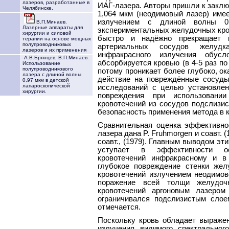
лазеров, разработанные в
ИАГ-лазера. Авторы пришли к заклю
Челябинске.
1,064 мкм (неодимовый лазер) им
излучением с длиной волны 0,
В.П.Минаев.
Лазерные аппараты для
экспериментальных желудочных кро
хирургии и силовой
быстро и надёжно прекращает к
терапии на основе мощных
полупроводниковых
артериальных сосудов желудк
лазеров и их применения
инфракрасного излучения обус
А.В.Брянцев, В.П.Минаев.
абсорбируется кровью (в 4-5 раз по
Использование
полупроводникового
потому проникает более глубоко, о
лазера с длиной волны
действие на повреждённые сосуды
0,97 мкм в детской
лапароскопической
исследований с целью установлен
хирургии.
повреждения при использовани
кровотечений из сосудов подслизис
безопасность применения метода в 
Сравнительная оценка эффективнос
лазера дана P. Fruhmorgen и соавт. (197
соавт., (1979). Главным выводом эт
уступает в эффективности ос
кровотечений инфракрасному и в
глубокое повреждение стенки жел
кровотечений излучением неодимов
поражение всей толщи желудоч
кровотечений аргоновым лазером
ограничивался подслизистым слое
отмечается.
Поскольку кровь обладает выраже
излучения видимого спектрально