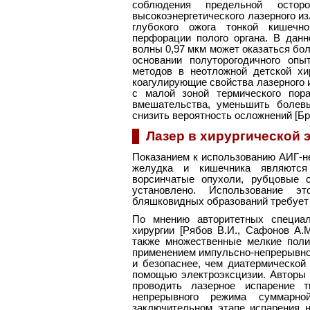
соблюдения предельной осто
высокоэнергетического лазерного из
глубокого ожога тонкой кишечн
перфорации полого органа. В данн
волны 0,97 мкм может оказаться бо
основании полуторогодичного опы
методов в неотложной детской хи
коагулирующие свойства лазерного 
с малой зоной термического пора
вмешательства, уменьшить болев
снизить вероятность осложнений [Бря
Лазер в хирургической 
Показанием к использованию АИГ-не
желудка и кишечника являются
ворсинчатые опухоли, рубцовые с
установлено. Использование 
бляшковидных образований требует 
По мнению авторитетных специал
хирургии [Рябов В.И., Сафонов А.М
также множественные мелкие поли
применением импульсно-непрерывно
и безопаснее, чем диатермической
помощью электроэксцизии. Авторы 
проводить лазерное испарение т
непрерывного режима суммарн
заключительном этапе испарения 