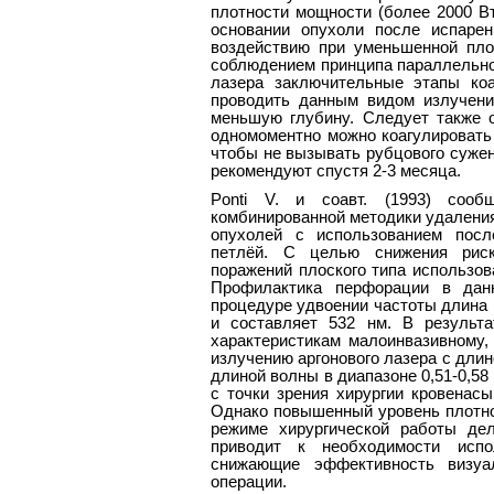
плотности мощности (более 2000 Вт
основании опухоли после испаре
воздействию при уменьшенной пло
соблюдением принципа параллельнос
лазера заключительные этапы ко
проводить данным видом излучения
меньшую глубину. Следует также о
одномоментно можно коагулировать 
чтобы не вызывать рубцового суже
рекомендуют спустя 2-3 месяца.
Ponti V. и соавт. (1993) соо
комбинированной методики удаления
опухолей с использованием посл
петлёй. С целью снижения риск
поражений плоского типа использов
Профилактика перфорации в дан
процедуре удвоении частоты длина 
и составляет 532 нм. В результа
характеристикам малоинвазивному
излучению аргонового лазера с дли
длиной волны в диапазоне 0,51-0,5
с точки зрения хирургии кровенасы
Однако повышенный уровень плотно
режиме хирургической работы де
приводит к необходимости испо
снижающие эффективность визуал
операции.