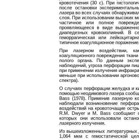
кровотечения (30 с). При гистолог
после остановки экспериментальн
лазера во всех случаях обнаружива
слоя. При использовании высоких м
частичное или полное поврежд
проявляющееся в виде выраженног
диапедезных кровоизлияний. В с
геморрагическая или лейкоцитар
типичное коагуляционное поражение
При лазерном воздействии, ка
коагуляционного повреждения ткани
полого органа. По данным экспе
наблюдений, угроза перфорации пищ
при применении излучения инфракра
меньше при использовании аргоново
спектра).
О случаях перфорации желудка и ки
помощью неодимового лазера сообщают
Bass (1978). Применив лазерную ко
наблюдали возникновение перфор
воздействий на кровоточащие остр
R.M. Dwyer и M. Bass сообщают 
которых они использовали остан
лазерного излучения.
Из вышеизложенных литературных 
1,064 мкм с гемостатической це