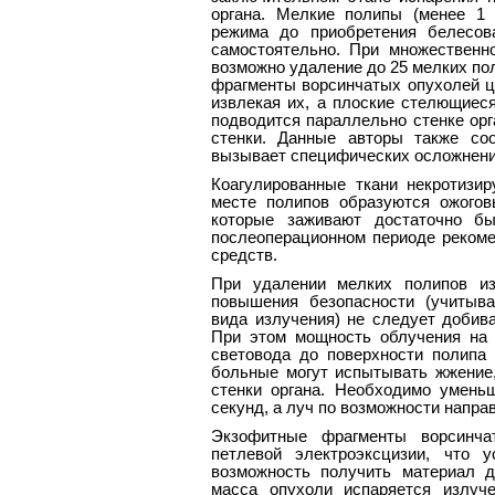
органа. Мелкие полипы (менее 1 
режима до приобретения белесов
самостоятельно. При множественн
возможно удаление до 25 мелких пол
фрагменты ворсинчатых опухолей ц
извлекая их, а плоские стелющиес
подводится параллельно стенке орг
стенки. Данные авторы также со
вызывает специфических осложнени
Коагулированные ткани некротизир
месте полипов образуются ожогов
которые заживают достаточно бы
послеоперационном периоде реком
средств.
При удалении мелких полипов из
повышения безопасности (учитыв
вида излучения) не следует добива
При этом мощность облучения на 
световода до поверхности полипа 
больные могут испытывать жжение,
стенки органа. Необходимо умень
секунд, а луч по возможности напра
Экзофитные фрагменты ворсинча
петлевой электроэксцизии, что 
возможность получить материал д
масса опухоли испаряется излуч