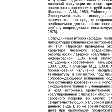
лазерной коагуляции источника кр
поверхности поражения струёй жидко
Шаповалов А.М., 1980; Fruhmorgen P.
Экспериментальные исследова
вспомогательных средств сокращае
необходимого для полной остановки
глубину повреждения стенки желудка 
1978].
Сотрудниками второй кафедры госпи
лаборатории клинической гастроэнте
им. Н.И. Пирогова проведены эк
характера лазерного воздейст
безопасности лазерной коагуляции 
инфракрасной (1,06 мкм) облас
желудочных кровотечений [Панцырев 
1980, 1981; Поливода М.Д, 1980]. 
проникновения излучения неодим
температуры в слизистой, подслиз
сопровождающееся испарением сод
при остановке кровотечений с испо
сморщивание тканей и уменьшение 
и края источника кровотечени
коагулированной слизистой оболочк
серозного покрова во многих сл
свидетельствующий о глубоком рас
данного вида. В то же время перфо
даже при наибольшей продолжите