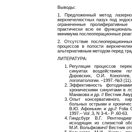
Выводы:
1. Предложенный метод лазерно
верхнечелюстных пазух под эндос
ограниченные пролиферативные 
практически всю ее функциональ
минимума послеоперационные реакт
2. Отсутствие послеоперационны
процессов в полости верхнечелю
альтернативным методом перед тр
ЛИТЕРАТУРА:
Регуляция процессов перек
синуитах воздействием гел
Доровских, О.И. Коноплев
логопатологии. –1997.-№3 (11)
Эффективность фотодинами
хроническими синуитами в ло
Манакова и др. // Вестник Ам
Опыт консервативного, хир
больных острыми и хроническ
В.Ю. Афонькин и др.// Folia Ot
1997.– Vol .3, N 3-4.- P .60-63.
Гиндсбург В.Г. Рентгендиа
исходящих из слизистой обо
М.И. Вольфкович// Вестник ото