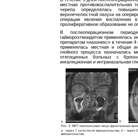
местная противовоспалительная т
черепа определялась повышен
верхнечелюстной пазухи на опериро
операции явления воспаления в
пролиферативное образование не оп
В послеоперационном перио
гаймороэтмоидитом применялась ин
препаратом «назонекс» в течение 4
применялась местная и общая ан
гнойного процесса назначались м
отягощенных больных с бронхи
ингаляционная и интраназальная гл
a.
б.
Рис. 3. МРТ околоносовых пазух фронтальная прое
а - через 7 суток после вмешательства; б – через 
вмешательства.