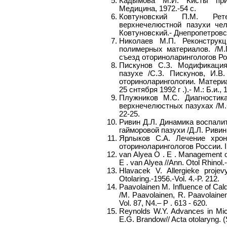
Кадымова М.И. Кисты прид
Медицина, 1972.-54 с.
Ковтуновский П.М. Рет
верхнечелюстной пазухи чел
Ковтуновский.- Днепропетровск
Николаев М.П. Реконструк
полимерных материалов. /М.П
съезд оториноларингологов Росс
Пискунов С.З. Модификация
пазухе /С.З. Пискунов, И.В
оториноларингологии. Матери
25 снтября 1992 г .).- М.: Б.и., 
Плужников М.С. Диагностик
верхнечелюстных пазухах /М.С
22-25.
Ривин Д.Л. Динамика воспали
гайморовой пазухи /Д.Л. Ривин
Ярлыков С.А. Лечение хрон
оториноларингологов России. II-
van Alyea О . Е . Management of
Е . van Alyea //Ann. Otol Rhinol.
Hlavacek V. Allergieke projev
Otolaring.-1956.-Vol. 4.-P. 212.
Paavolainen M. Influence of Ca
/M. Paavolainen, R. Paavolainen
Vol. 87, N4.– Р . 613 - 620.
Reynolds W.Y. Advances in Micr
E.G. Brandow// Acta otolaryng. (S