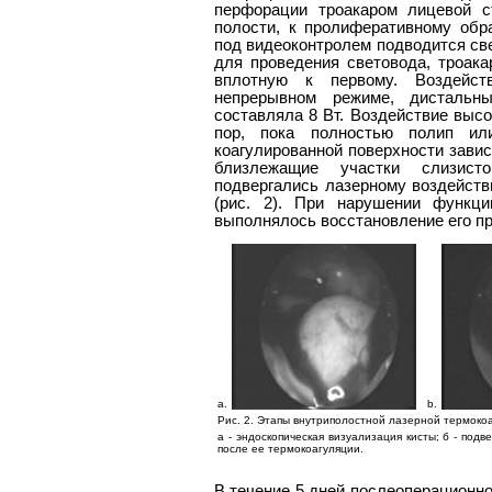
перфорации троакаром лицевой с
полости, к пролиферативному обр
под видеоконтролем подводится све
для проведения световода, троак
вплотную к первому. Воздейст
непрерывном режиме, дистальн
составляла 8 Вт. Воздействие высо
пор, пока полностью полип ил
коагулированной поверхности завис
близлежащие участки слизист
подвергались лазерному воздейств
(рис. 2). При нарушении функци
выполнялось восстановление его пр
a.
b.
Рис. 2. Этапы внутриполостной лазерной термоко
а - эндоскопическая визуализация кисты; б - подв
после ее термокоагуляции.
В течение 5 дней послеоперационн