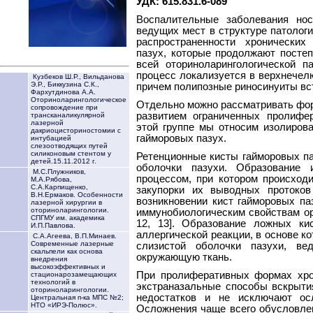
УДК: 615.831.6-089
Воспалительные заболевания но
ведущих мест в структуре патолог
распространенности хронических
пазух, которые продолжают постеп
всей оториноларингологической п
процесс локализуется в верхнечелю
Кузбеков Ш.Р., Вильданова
Э.Р., Биккузина С.К.,
причем полипозные риносинуиты вст
Фархутдинова А.А.
Оториноларингологическое
Отдельно можно рассматривать фо
сопровождение при
развитием ограниченных пролифе
трансканаликулярной
лазерной
этой группе мы относим изолиров
дакриоцисториностомии с
гайморовых пазух.
интубацией
слезоотводящих путей
силиконовым стентом у
Ретенционные кисты гайморовых па
детей.15.11.2012 г.
оболочки пазухи. Образование 
М.С.Плужников,
процессом, при котором происход
М.А.Рябова,
С.А.Карпищенко,
закупорки их выводных протоков
В.Н.Ермаков. Особенности
возникновении кист гайморовых па
лазерной хирургии в
оториноларингологии.
иммунобиологическим свойствам ор
СПГМУ им. академика
12, 13]. Образование ложных ки
И.П.Павлова.
аллергической реакции, в основе к
С.А.Агеева, В.П.Минаев.
Современные лазерные
слизистой оболочки пазухи, в
скальпели как основа
окружающую ткань.
внедрения
высокоэффективных и
При пролиферативных формах хрон
стационарозамещающих
технологий в
экстраназальные способы вскрыти
оториноларингологии.
недостатков и не исключают ос
Центральная п-ка МПС №2;
НТО «ИРЭ-Полюс».
Осложнения чаще всего обусловле