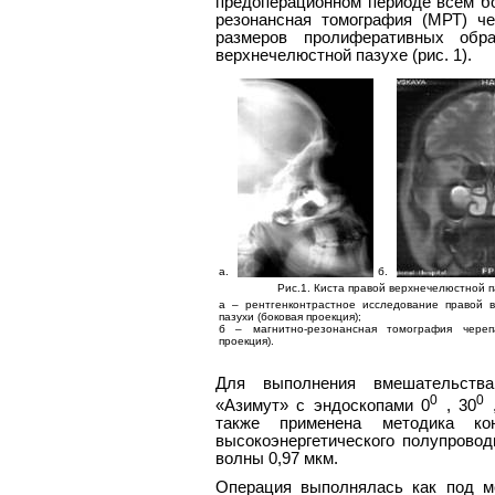
предоперационном периоде всем б
резонансная томография (МРТ) ч
размеров пролиферативных обра
верхнечелюстной пазухе (рис. 1).
а.
б.
Рис.1. Киста правой верхнечелюстной п
а – рентгенконтрастное исследование правой 
пазухи (боковая проекция);
б – магнитно-резонансная томография череп
проекция).
Для выполнения вмешательства
0
0
«Азимут» с эндоскопами 0
, 30
,
также применена методика кон
высокоэнергетического полупров
волны 0,97 мкм.
Операция выполнялась как под м