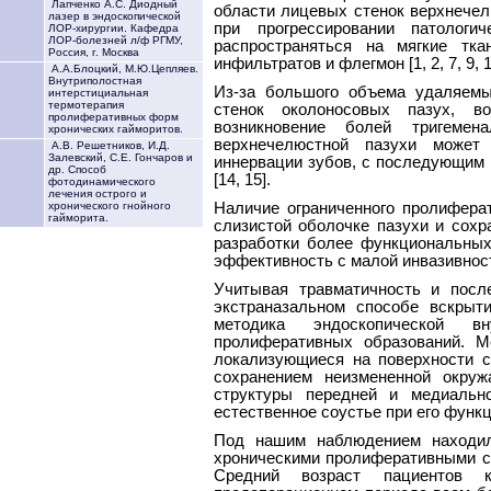
Лапченко А.С. Диодный
области лицевых стенок верхнечел
лазер в эндоскопической
при прогрессировании патологи
ЛОР-хирургии. Кафедра
ЛОР-болезней л/ф РГМУ,
распространяться на мягкие тк
Россия, г. Москва
инфильтратов и флегмон [1, 2, 7, 9, 1
А.А.Блоцкий, М.Ю.Цепляев.
Внутриполостная
Из-за большого объема удаляемы
интерстициальная
термотерапия
стенок околоносовых пазух, 
пролиферативных форм
возникновение болей тригемен
хронических гайморитов.
верхнечелюстной пазухи может
А.В. Решетников, И.Д.
Залевский, С.Е. Гончаров и
иннервации зубов, с последующим 
др. Способ
[14, 15].
фотодинамического
лечения острого и
Наличие ограниченного пролиферат
хронического гнойного
гайморита.
слизистой оболочке пазухи и сохр
разработки более функциональных
эффективность с малой инвазивнос
Учитывая травматичность и посл
экстраназальном способе вскрыт
методика эндоскопической вн
пролиферативных образований. М
локализующиеся на поверхности с
сохранением неизмененной окруж
структуры передней и медиально
естественное соустье при его функ
Под нашим наблюдением находил
хроническими пролиферативными си
Средний возраст пациентов 