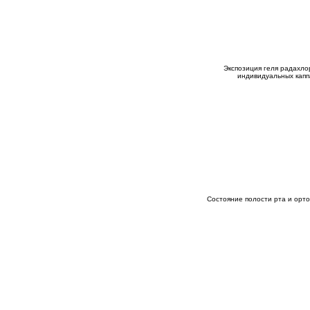
Экспозиция геля радахло
индивидуальных капп
Состояние полости рта и орт