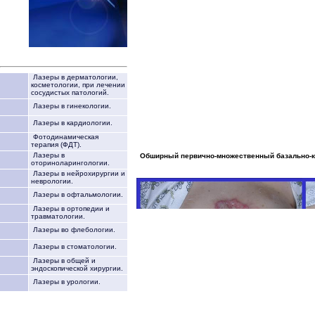
Лазеры в дерматологии,
косметологии, при лечении
сосудистых патологий.
Лазеры в гинекологии.
Лазеры в кардиологии.
Фотодинамическая
терапия (ФДТ).
Лазеры в
Обширный первично-множественный базально-кл
оториноларингологии.
Лазеры в нейрохирургии и
неврологии.
Лазеры в офтальмологии.
Лазеры в ортопедии и
травматологии.
Лазеры во флебологии.
Лазеры в стоматологии.
Лазеры в общей и
эндоскопической хирургии.
Лазеры в урологии.