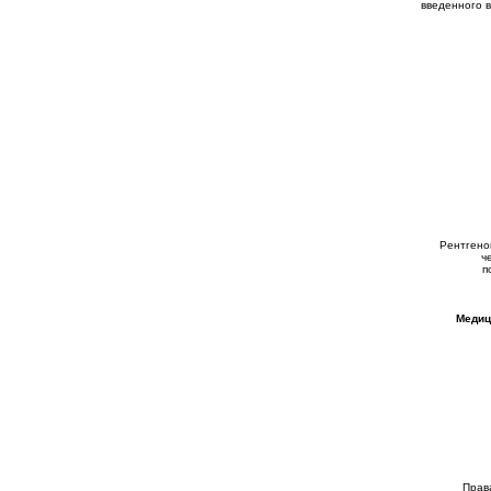
введенного 
Рентгено
ч
п
Медици
Прав