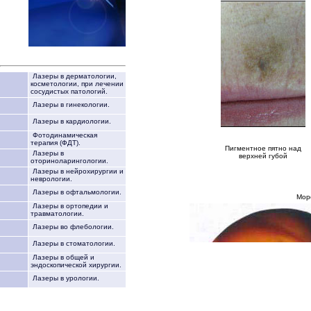
Лазеры в дерматологии,
косметологии, при лечении
сосудистых патологий.
Лазеры в гинекологии.
Лазеры в кардиологии.
Фотодинамическая
терапия (ФДТ).
Пигментное пятно над
Лазеры в
верхней губой
оториноларингологии.
Лазеры в нейрохирургии и
неврологии.
Лазеры в офтальмологии.
Моро
Лазеры в ортопедии и
травматологии.
Лазеры во флебологии.
Лазеры в стоматологии.
Лазеры в общей и
эндоскопической хирургии.
Лазеры в урологии.