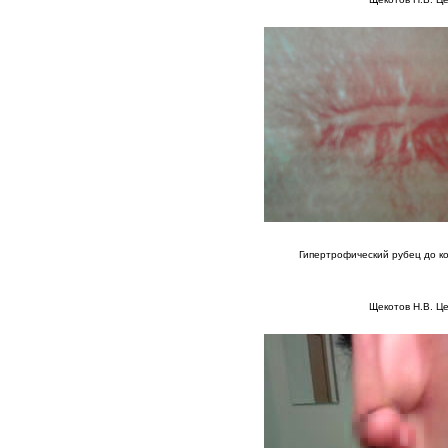
Гипертрофический рубец до к
Щекотов Н.В. Ц