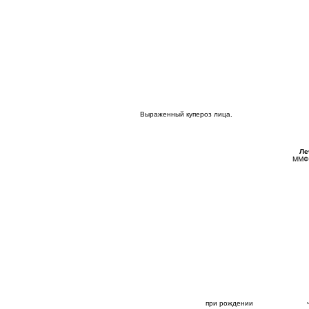
Выраженный купероз лица.
Ле
ММФЦ
при рождении