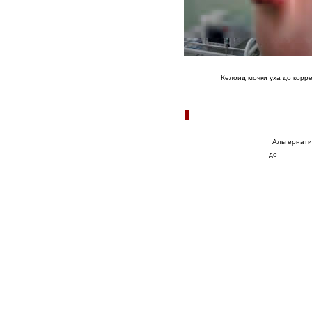
Келоид мочки уха до корр
Альтернати
до