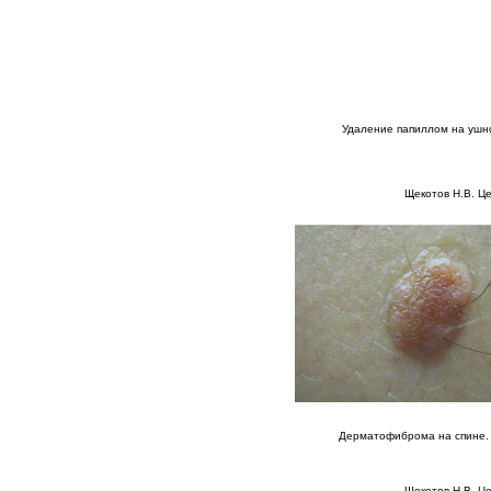
Удаление папиллом на ушн
Щекотов Н.В. Ц
Дерматофиброма на спине.
Щекотов Н.В. Ц