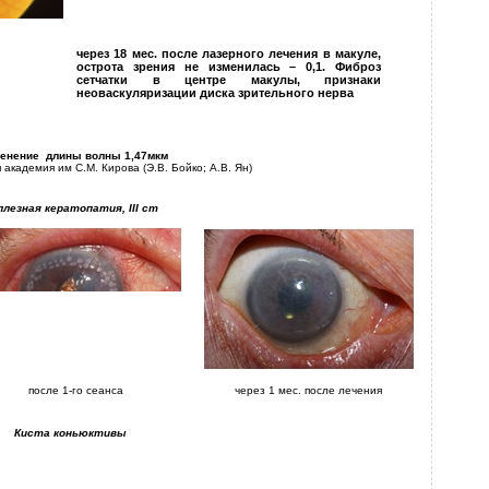
через 18 мес. после лазерного лечения в макуле,
острота зрения не изменилась – 0,1. Фиброз
сетчатки в центре макулы, признаки
неоваскуляризации диска зрительного нерва
енение длины волны 1,47мкм
академия им С.М. Кирова (Э.В. Бойко; А.В. Ян)
ллезная кератопатия, III ст
после 1-го сеанса
через 1 мес. после лечения
Киста коньюктивы