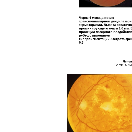
Через 4 месяца после
транспупиллярной диод-лазер
термотерапии. Высота остаточн
проминирующего очага 1,0 мм. 
проекции лазерного воздействи
рубец с явлениями
гиперпигментации. Острота зре
0,8
Лечен
ГУ МНТК «Ми