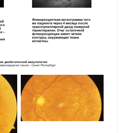
Флюоресцентная ангиограмма того
ной
же пациента через 4 месяца после
ого
транспупиллярной диод-лазерной
В
термотерапии. Очаг остаточной
я –
флюоресценции имеет четкие
контуры, окружающие ткани
ния
интактны.
ие диабетической макулопатии
крохирургия глаза», Санкт-Петербург