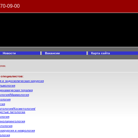
970-09-00
Новости
Вакансии
Карта сайта
огии.
 специалистов:
 и эндоскопическая хирургия
льмология
инамическая терапия
ология/Маммология
ология
гия
тология/Косметология/
истые патологии
ология
ноларингология
тология
хирургия и неврология
ология