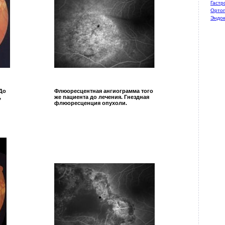
Гастр
Ортоп
Эндок
До
Флюоресцентная ангиограмма того
,
же пациента до лечения. Гнездная
флюоресценция опухоли.