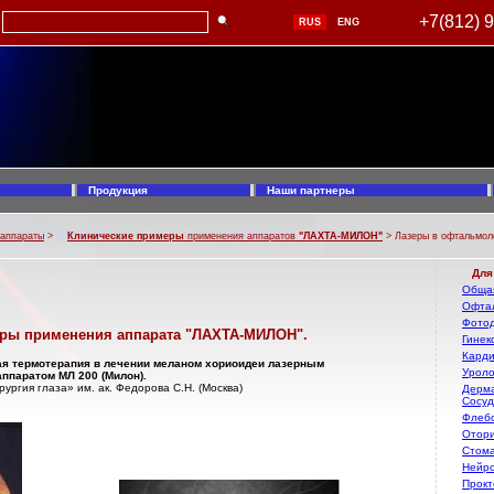
+7(812) 
RUS
ENG
Продукция
Наши партнеры
 аппараты
>
Клинические примеры
применения аппаратов
"ЛАХТА-МИЛОН"
> Лазеры в офтальмол
Для
Общая
Офта
Фотод
ры применения аппарата "ЛАХТА-МИЛОН".
Гинек
Карди
ая термотерапия в лечении меланом хориоидеи лазерным
Уроло
аппаратом МЛ 200 (Милон).
ургия глаза» им. ак. Федорова С.Н. (Москва)
Дерма
Сосуд
Флеб
Отори
Стома
Нейро
Прокт