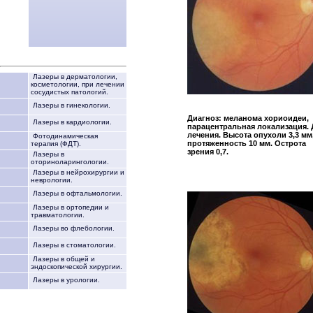
Лазеры в дерматологии,
косметологии, при лечении
сосудистых патологий.
Лазеры в гинекологии.
Диагноз: меланома хориоидеи,
Лазеры в кардиологии.
парацентральная локализация.
лечения. Высота опухоли 3,3 мм
Фотодинамическая
протяженность 10 мм. Острота
терапия (ФДТ).
зрения 0,7.
Лазеры в
оториноларингологии.
Лазеры в нейрохирургии и
неврологии.
Лазеры в офтальмологии.
Лазеры в ортопедии и
травматологии.
Лазеры во флебологии.
Лазеры в стоматологии.
Лазеры в общей и
эндоскопической хирургии.
Лазеры в урологии.