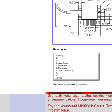
Description:
1-TEC (-)
2-
3-
4-Laser Anode (+)
5-Thermistor (2)
6-Thermistor (1)
7-Laser Cathode (-)
8-
9-
10-TEC (
+
)
See manual for safe handing instructions.
Этот сайт использует файлы cookies и с
улучшения работы. Продолжая пользовать
Группа компаний МИЛОН: Санкт-Петерб
info@milon.ru,