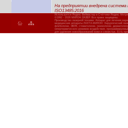
На предприятии внедрена система
ISO13485:2016
Используется Яндекс Вебмастер и Счётчики Яндекс Метри
©1992 - 2026 МИЛОН ЛАЗЕР. Все права защищены.
Производство лазерной техники. Аппарат для лечения вар
медицинские аппараты ЛАХТА-МИЛОН: Хирургический лазер
флебологии, ЭВЛК, стоматологии, гинекологии, дерматолог
гипертермического режимов воздействия, программируемы
для удаления новообразований кожи и слизистых. Есть про