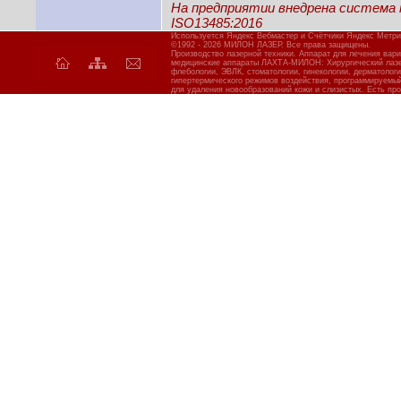
На предприятии внедрена система
ISO13485:2016
Используется Яндекс Вебмастер и Счётчики Яндекс Метри
©1992 - 2026 МИЛОН ЛАЗЕР. Все права защищены.
Производство лазерной техники. Аппарат для лечения вар
медицинские аппараты ЛАХТА-МИЛОН: Хирургический лазер
флебологии, ЭВЛК, стоматологии, гинекологии, дерматолог
гипертермического режимов воздействия, программируемы
для удаления новообразований кожи и слизистых. Есть про