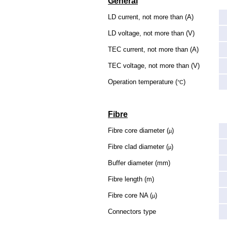
General
LD current, not more than (A)
LD voltage, not more than (V)
TEC current, not more than (A)
TEC voltage, not more than (V)
Operation temperature (
)
°C
Fibre
Fibre core diameter (
)
µ
Fibre clad diameter (
)
µ
Buffer diameter (mm)
Fibre length (m)
Fibre core NA (
)
µ
Connectors type