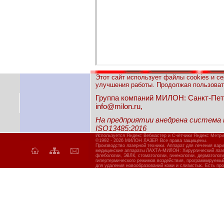
Этот сайт использует файлы cookies и с
улучшения работы. Продолжая пользовать
Группа компаний МИЛОН: Санкт-Петерб
info@milon.ru,
На предприятии внедрена система
ISO13485:2016
Используется Яндекс Вебмастер и Счётчики Яндекс Метри
©1992 - 2026 МИЛОН ЛАЗЕР. Все права защищены.
Производство лазерной техники. Аппарат для лечения вар
медицинские аппараты ЛАХТА-МИЛОН: Хирургический лазер
флебологии, ЭВЛК, стоматологии, гинекологии, дерматолог
гипертермического режимов воздействия, программируемы
для удаления новообразований кожи и слизистых. Есть про