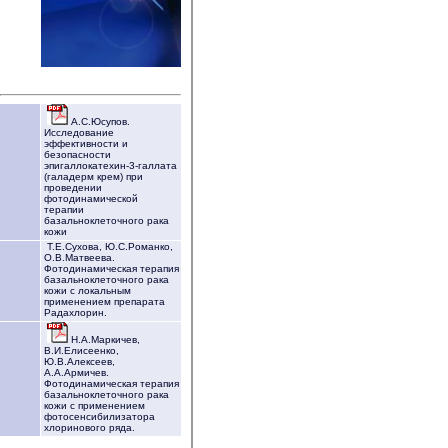
А.С.Юсупов.
Исследование
эффективности и
безопасности
эпигаллокатехин-3-галлата
(галадерм крем) при
проведении
фотодинамической
терапии
базальноклеточного рака
кожи
Т.Е.Сухова, Ю.С.Романко,
О.В.Матвеева.
Фотодинамическая терапия
базальноклеточного рака
кожи с локальным
применением препарата
Радахлорин.
Н.А.Маркичев,
В.И.Елисеенко,
Ю.В.Алексеев,
А.А.Армичев.
Фотодинамическая терапия
базальноклеточного рака
кожи с применением
фотосенсибилизатора
хлоринового ряда.