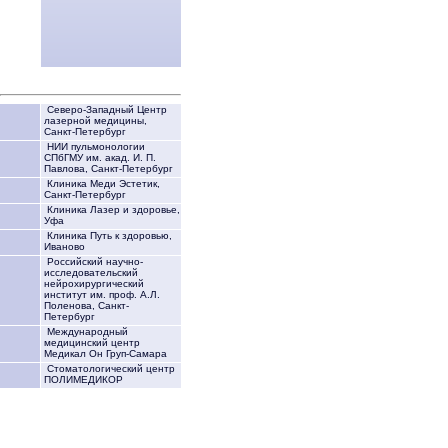
Северо-Западный Центр
лазерной медицины,
Санкт-Петербург
НИИ пульмонологии
СПбГМУ им. акад. И. П.
Павлова, Санкт-Петербург
Клиника Меди Эстетик,
Санкт-Петербург
Клиника Лазер и здоровье,
Уфа
Клиника Путь к здоровью,
Иваново
Российский научно-
исследовательский
нейрохирургический
институт им. проф. А.Л.
Поленова, Санкт-
Петербург
Международный
медицинский центр
Медикал Он Груп-Самара
Стоматологический центр
ПОЛИМЕДИКОР