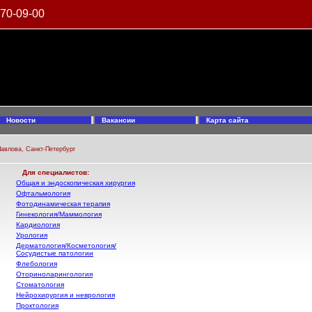
970-09-00
Новости
Вакансии
Карта сайта
авлова, Санкт-Петербург
Для специалистов:
Общая и эндоскопическая хирургия
Офтальмология
Фотодинамическая терапия
Гинекология/Маммология
Кардиология
Урология
Дерматология/Косметология/
Сосудистые патологии
Флебология
Оториноларингология
Стоматология
Нейрохирургия и неврология
Проктология