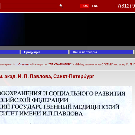
+7(812) 
RUS
ENG
Продукция
Наши партнеры
 аппараты
>
Отзывы
об аппаратах
"ЛАХТА-МИЛОН"
> НИИ пульмонологии СПбГМУ им. акад. И. П. П
акад. И. П. Павлова, Санкт-Петербург