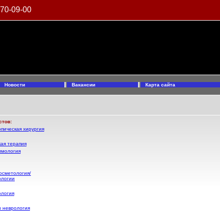
970-09-00
Новости
Вакансии
Карта сайта
стов:
пическая хирургия
ая терапия
ммология
осметология/
ологии
ология
и неврология