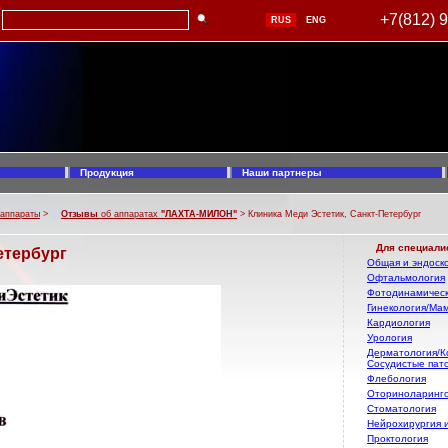
+7(812) 
RUS
ENG
Продукция
Наши партнеры
 аппараты
>
Отзывы
об аппаратах
"ЛАХТА-МИЛОН"
> Клиника Меди Эстетик, Санкт-Петербург
Для специали
етербург
Общая и эндоско
Офтальмология
Фотодинамическ
Гинекология/Ма
Кардиология
Урология
Дерматология/К
Сосудистые пат
Флебология
Оториноларинг
Стоматология
Нейрохирургия 
Проктология