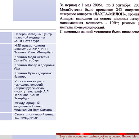
Северо-Западный Центр
лазерной медицины,
Санкт-Петербург
НИИ пульмонологии
СПбГМУ им. акад. И. П.
Павлова, Санкт-Петербург
Клиника Меди Эстетик,
Санкт-Петербург
Клиника Лазер и здоровье,
Уфа
Клиника Путь к здоровью,
Иваново
Российский научно-
исследовательский
нейрохирургический
институт им. проф. А.Л.
Поленова, Санкт-
Петербург
Международный
медицинский центр
Медикал Он Груп-Самара
Стоматологический центр
ПОЛИМЕДИКОР
Этот сайт использует файлы cookies и сервис Яндекс Мет