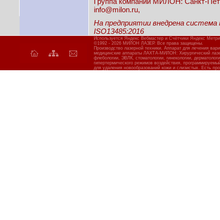
Группа компаний МИЛОН: Санкт-Петерб
info@milon.ru,
На предприятии внедрена система
ISO13485:2016
Используется Яндекс Вебмастер и Счётчики Яндекс Метри
©1992 - 2026 МИЛОН ЛАЗЕР. Все права защищены.
Производство лазерной техники. Аппарат для лечения вар
медицинские аппараты ЛАХТА-МИЛОН: Хирургический лазер
флебологии, ЭВЛК, стоматологии, гинекологии, дерматолог
гипертермического режимов воздействия, программируемы
для удаления новообразований кожи и слизистых. Есть про