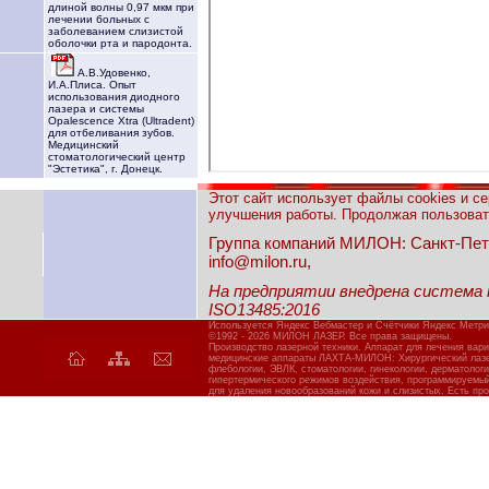
длиной волны 0,97 мкм при
лечении больных с
заболеванием слизистой
оболочки рта и пародонта.
А.В.Удовенко,
И.А.Плиса. Опыт
использования диодного
лазера и системы
Opalescence Xtra (Ultradent)
для отбеливания зубов.
Медицинский
стоматологический центр
"Эстетика", г. Донецк.
Этот сайт использует файлы cookies и с
улучшения работы. Продолжая пользовать
Группа компаний МИЛОН: Санкт-Петерб
info@milon.ru,
На предприятии внедрена система
ISO13485:2016
Используется Яндекс Вебмастер и Счётчики Яндекс Метри
©1992 - 2026 МИЛОН ЛАЗЕР. Все права защищены.
Производство лазерной техники. Аппарат для лечения вар
медицинские аппараты ЛАХТА-МИЛОН: Хирургический лазер
флебологии, ЭВЛК, стоматологии, гинекологии, дерматолог
гипертермического режимов воздействия, программируемы
для удаления новообразований кожи и слизистых. Есть про