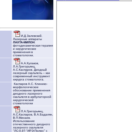
И.Д.Залевский.
Лазерные аппараты
ЛАХТА-МИЛОН
:
фотодинамическая терапия
и хирургические
применения в
стоматологии.
А.А.Кулаков,
Л.А.Григорьянц,
А.С.Каспаров. Диодный
лазерный скальпель – как
современный инструмент
хирурга стоматолога.
Каспаров А.С. Клинико-
морфологическое
обоснование применения
диодного лазерного
скальпеля в амбулаторной
хирургической
стоматологии
Л.А.Григорьянц,
А.С.Каспаров, В.А.Бадалян,
В.П.Минаев.
Использование
отечественного диодного
лазерного скальпеля
"ЛС-0,97-"ИРЭ-Полюс" с