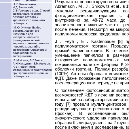
Результаты первого крупного клинич
А.В.Решетников,
Abramson , M . J . Shikowitz et al . 
И.Д.Залевский,
тяжелым рецидивирующим пап
С.Е.Гончаров и др. Способ
фотодинамического
фотодинамическая терапия с ф
лечения острого и
внутривенно за 48-72 часа до о
хронического гнойного
гайморита.
значительное снижение частоты ре
М.Ю. Улупов. Выбор
после лечения. Несмотря на макр
режима лазерного
папилломы человека продолжал перс
излучения для
интерстициальной
фотодинамической
J . Feyh , E . Kastenbauer [8]
терапии злокачественных
папилломатозом гортани. Процед
новообразований с
фотосенсибилизатором
прямой ларингоскопии. В течени
радахлорином в
уменьшение папиллом в размера
эксперименте.
отторжение папилломатозных м
В.М.Исаев, В.Г.Зенгер,
А.Н,Наседкин, З.М.Ашуров,
покрывались налетом фибрина. К 3-
А.В.Решетников.
оболочки гортани. Полная резорб
Фотодинамическая терапия
(100%). Авторы обращают внимание
при хронических гнойных
гайморитах.
ФДТ. Даже поражение патологичес
послеоперационном периоде не прив
С появлением фотосенсибилизатор
возможностей ФДТ в лечении респир
испытаний на лабораторных животных M 
году [7] провели мультицентровое
рецидивирующего респираторного 
(фоскан). В исследование б
хирургического удаления папиллом
образом были разделены на 2 групп
после включения в исследование, в