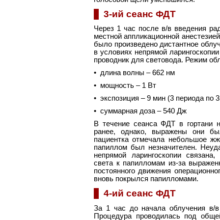
3-ий сеанс ФДТ
Через 1 час после в/в введения ра
местной аппликационной анестезией 
было произведено дистантное облуч
в условиях непрямой ларингоскопии
проводник для световода. Режим о
• длина волны – 662 нм
• мощность – 1 Вт
• экспозиция – 9 мин (3 периода по
• суммарная доза – 540 Дж
В течение сеанса ФДТ в гортани 
ранее, однако, выражены они бы
пациентка отмечала небольшое жже
папиллом был незначителен. Неуд
непрямой ларингоскопии связана,
света к папилломам из-за выраженн
постоянного движения операционно
вновь покрылся папилломами.
4-ий сеанс ФДТ
За 1 час до начала облучения в/в 
Процедура проводилась под общей