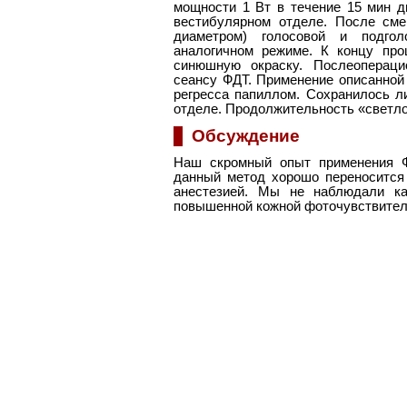
мощности 1 Вт в течение 15 мин 
вестибулярном отделе. После сме
диаметром) голосовой и подго
аналогичном режиме. К концу пр
синюшную окраску. Послеопераци
сеансу ФДТ. Применение описанной
регресса папиллом. Сохранилось л
отделе. Продолжительность «светло
Обсуждение
Наш скромный опыт применения Ф
данный метод хорошо переносится
анестезией. Мы не наблюдали ка
повышенной кожной фоточувствите