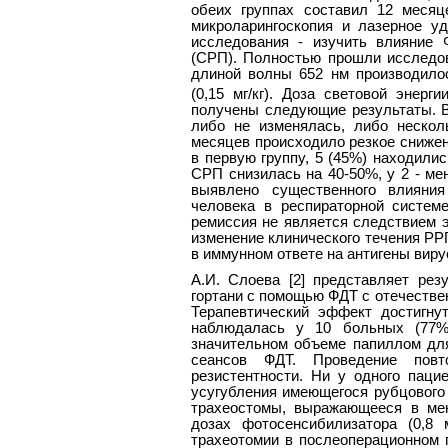
обеих группах составил 12 меся
микроларингоскопия и лазерное у
исследования - изучить влияние 
(СРП). Полностью прошли исследов
длиной волны 652 нм производилос
(0,15 мг/кг). Доза световой энер
получены следующие результаты. 
либо не изменялась, либо нескол
месяцев происходило резкое снижен
в первую группу, 5 (45%) находилис
СРП снизилась на 40-50%, у 2 - ме
выявлено существенного влияни
человека в респираторной системе
ремиссия не является следствием э
изменение клинического течения РР
в иммунном ответе на антигены виру
А.И. Слоева [2] представляет ре
гортани с помощью ФДТ с отечестве
Терапевтический эффект достигну
наблюдалась у 10 больных (77%)
значительном объеме папиллом для
сеансов ФДТ. Проведение пов
резистентности. Ни у одного паци
усугубления имеющегося рубцового
трахеостомы, выражающееся в ме
дозах фотосенсибилизатора (0,8 
трахеотомии в послеоперационном 