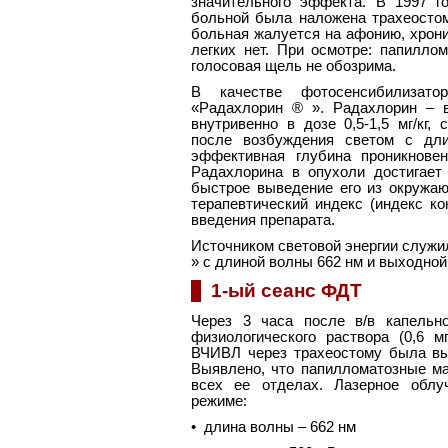
значительного эффекта. В 1997 г
больной была наложена трахеостом
больная жалуется на афонию, хрони
легких нет. При осмотре: папилло
голосовая щель не обозрима.
В качестве фотосенсибилизато
«Радахлорин ® ». Радахлорин – в
внутривенно в дозе 0,5-1,5 мг/кг,
после возбуждения светом с дли
эффективная глубина проникнове
Радахлорина в опухоли достигает
быстрое выведение его из окружа
терапевтический индекс (индекс ко
введения препарата.
Источником световой энергии слу
» с длиной волны 662 нм и выходной
1-ый сеанс ФДТ
Через 3 часа после в/в капельн
физиологического раствора (0,6 м
ВЧИВЛ через трахеостому была вы
Выявлено, что папилломатозные ма
всех ее отделах. Лазерное облу
режиме:
• длина волны – 662 нм