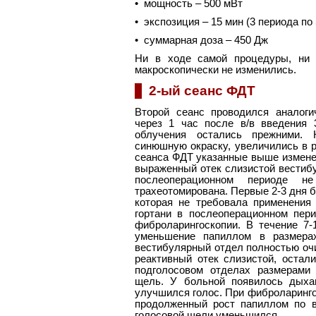
• мощность – 500 мВт
• экспозиция – 15 мин (3 периода п
• суммарная доза – 450 Дж
Ни в ходе самой процедуры, ни 
макроскопически не изменились.
2-ый сеанс ФДТ
Второй сеанс проводился аналоги
через 1 час после в/в введения 
облучения остались прежними.
синюшную окраску, увеличились в р
сеанса ФДТ указанные выше измене
выраженный отек слизистой вестибу
послеоперационном периоде н
трахеотомирована. Первые 2-3 дня 
которая не требовала применения
гортани в послеоперационном пер
фиброларингоскопии. В течение 7
уменьшение папиллом в размерах
вестибулярный отдел полностью оч
реактивный отек слизистой, оста
подголосовом отделах размерами 
щель. У больной появилось дыхан
улучшился голос. При фиброларинго
продолженный рост папиллом по в
голосовой щели уменьшился.