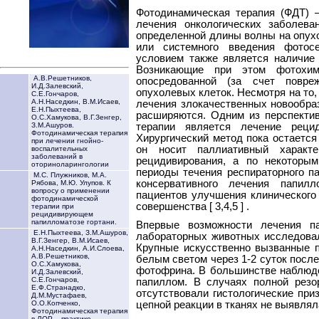
Фотодинамическая терапия (ФДТ) 
лечения онкологических заболева
определенной длины волны на опухо
или системного введения фотос
условием также является наличие 
Возникающие при этом фотохим
А.В.Решетников,
опосредованной (за счет повреж
И.Д.Залевский,
опухолевых клеток. Несмотря на то
С.Е.Гончаров,
А.Н.Наседкин, В.М.Исаев,
лечения злокачественных новообраз
Е.Н.Пыхтеева,
расширяются. Одним из перспекти
О.С.Хамукова, В.Г.Зенгер,
терапии является лечение рецид
З.М.Ашуров.
Фотодинамическая терапия
Хирургический метод пока остается
при лечении гнойно-
он носит паллиативный характ
воспалительных
заболеваний в
рецидивирования, а по некоторы
оториноларингологии
периоды течения респираторного п
М.С. Плужников, М.А.
консервативного лечения папил
Рябова, М.Ю. Улупов. К
вопросу о применении
пациентов улучшения клинического 
фотодинамической
совершенства [ 3,4,5 ] .
терапии при
рецидивирующем
папилломатозе гортани.
Впервые возможности лечения п
Е.Н.Пыхтеева, З.М.Ашуров,
лабораторных животных исследовали 
В.Г.Зенгер, В.М.Исаев,
Крупные искусственно вызванные 
А.Н.Наседкин, А.И.Слоева,
А.В.Решетников,
белым светом через 1-2 суток посл
О.С.Хамукова,
фотофрина. В большинстве наблюде
И.Д.Залевский,
С.Е.Гончаров,
папиллом. В случаях полной резо
Е.Ф.Странадко,
отсутствовали гистологические при
Д.М.Мустафаев,
цепной реакции в тканях не выявля
О.О.Копченко,
Фотодинамическая терапия
в ЛОР – практике.