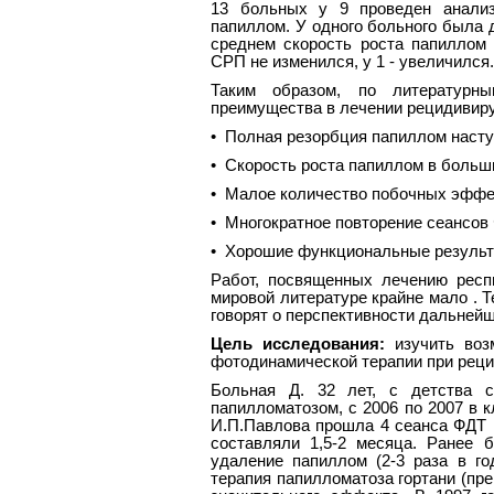
13 больных у 9 проведен анализ
папиллом. У одного больного была 
среднем скорость роста папиллом 
СРП не изменился, у 1 - увеличился.
Таким образом, по литератур
преимущества в лечении рецидивир
• Полная резорбция папиллом насту
• Скорость роста папиллом в больш
• Малое количество побочных эффе
• Многократное повторение сеансов 
• Хорошие функциональные резуль
Работ, посвященных лечению респ
мировой литературе крайне мало . 
говорят о перспективности дальней
Цель исследования:
изучить воз
фотодинамической терапии при рец
Больная Д. 32 лет, с детства 
папилломатозом, с 2006 по 2007 в 
И.П.Павлова прошла 4 сеанса ФДТ 
составляли 1,5-2 месяца. Ранее 
удаление папиллом (2-3 раза в го
терапия папилломатоза гортани (пр