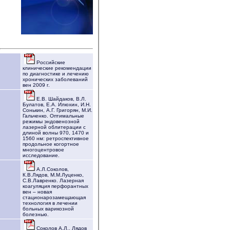
Российские
клинические рекомендации
по диагностике и лечению
хронических заболеваний
вен 2009 г.
Е.В. Шайдаков, В.Л.
Булатов, Е.А. Илюхин, И.Н.
Сонькин, А.Г. Григорян, М.И.
Гальченко. Оптимальные
режимы эндовенозной
лазерной облитерации с
длиной волны 970, 1470 и
1560 нм: ретроспективное
продольное когортное
многоцентровое
исследование.
А.Л.Соколов,
К.В.Лядов, М.М.Луценко,
С.В.Лавренко. Лазерная
коагуляция перфорантных
вен – новая
стационарозамещающая
технология в лечении
больных варикозной
болезнью.
Соколов А.Л., Лядов