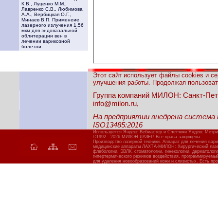
К.В., Луценко М.М.,
Лавренко С.В., Любимова
А.А., Вербицкая О.Г.,
Минаев В.П. Применеие
лазерного излучения 1,56
мкм для эндовазальной
облитерации вен в
лечении варикозной
болезни.
Этот сайт использует файлы cookies и с
улучшения работы. Продолжая пользовать
Группа компаний МИЛОН: Санкт-Петерб
info@milon.ru,
На предприятии внедрена система
ISO13485:2016
Используется Яндекс Вебмастер и Счётчики Яндекс Метри
©1992 - 2026 МИЛОН ЛАЗЕР. Все права защищены.
Производство лазерной техники. Аппарат для лечения вар
медицинские аппараты ЛАХТА-МИЛОН: Хирургический лазер
флебологии, ЭВЛК, стоматологии, гинекологии, дерматолог
гипертермического режимов воздействия, программируемы
для удаления новообразований кожи и слизистых. Есть про