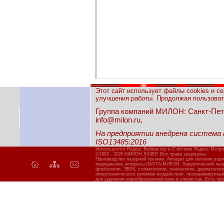
Этот сайт использует файлы cookies и с
улучшения работы. Продолжая пользовать
Группа компаний МИЛОН: Санкт-Петерб
info@milon.ru,
На предприятии внедрена система
ISO13485:2016
Используется Яндекс Вебмастер и Счётчики Яндекс Метри
©1992 - 2026 МИЛОН ЛАЗЕР. Все права защищены.
Производство лазерной техники. Аппарат для лечения вар
медицинские аппараты ЛАХТА-МИЛОН: Хирургический лазер
флебологии, ЭВЛК, стоматологии, гинекологии, дерматолог
гипертермического режимов воздействия, программируемы
для удаления новообразований кожи и слизистых. Есть про