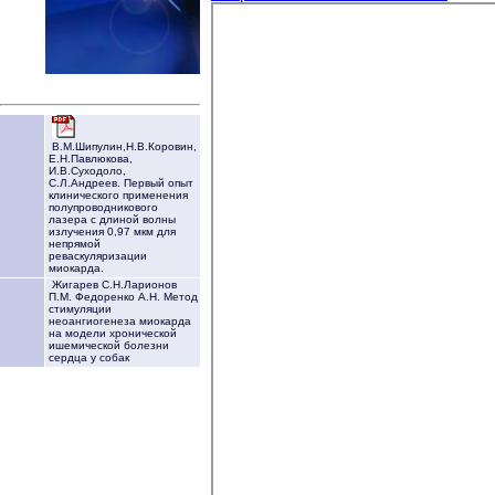
В.М.Шипулин,Н.В.Коровин,
Е.Н.Павлюкова,
И.В.Суходоло,
С.Л.Андреев. Первый опыт
клинического применения
полупроводникового
лазера с длиной волны
излучения 0,97 мкм для
непрямой
реваскуляризации
миокарда.
Жигарев С.Н.Ларионов
П.М. Федоренко А.Н. Метод
стимуляции
неоангиогенеза миокарда
на модели хронической
ишемической болезни
сердца у собак