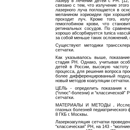
лазеру в лечении детей с РН. [12, 1
связано с тем, что излучение этог
лазерного луча поглощается в осно
меланином хориоидеи при хорошей 
проходит луч. Кроме того, излу
гемоглобином крови, что станов
ретинальных сосудов. По сравнен
хорошо абсорбируется tunica vascul
за собой меньше таких осложнений, к
Существуют методики транссклер
сетчатки.
Как указывалось выше, показание
стадия РН. Однако, учитывая осо
детей в России, высокую частот
процесса, для решения вопроса пр
более дифференцированный подхо
новый методов коагуляции сетчатки.
ЦЕЛЬ - определить показания к 
(“плюс”-болезни) и “классической”
сетчатки.
МАТЕРИАЛЫ И МЕТОДЫ
.
Иссле
глазных болезней педиатрического 
8 ГКБ г. Москвы.
Лазеркоагуляция сетчатки проведена
“классическая” РН, на 143 - “молн