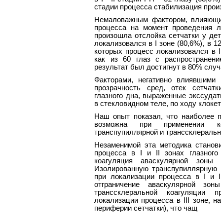
стадии процесса стабилизация произ
Немаловажным фактором, влияющи
процесса на момент проведения л
произошла отслойка сетчатки у дет
локализовался в I зоне (80,6%), в 12 
которых процесс локализовался в I
как из 60 глаз с распространени
результат был достигнут в 80% случ
Факторами, негативно влиявшими 
прозрачность сред, отек сетчат
глазного дна, выраженные экссудат
в стекловидном теле, по ходу клокет
Наш опыт показал, что наиболее п
возможна при применении ко
транспупиллярной и транссклеральн
Незаменимой эта методика станов
процесса в I и II зонах глазного
коагуляция аваскулярной зоны 
Изолированную транспупиллярную 
при локализации процесса в I и I
отграничение аваскулярной зон
транссклеральной коагуляции п
локализации процесса в III зоне, на
периферии сетчатки), что чащ