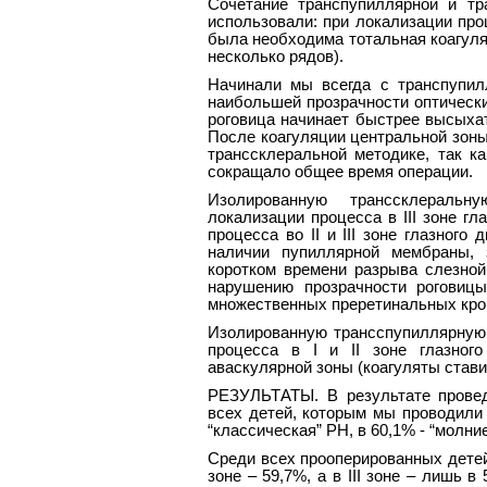
Сочетание транспупиллярной и тр
использовали: при локализации проце
была необходима тотальная коагуля
несколько рядов).
Начинали мы всегда с транспупилл
наибольшей прозрачности оптически
роговица начинает быстрее высыхат
После коагуляции центральной зон
транссклеральной методике, так к
сокращало общее время операции.
Изолированную транссклераль
локализации процесса в III зоне гл
процесса во II и III зоне глазног
наличии пупиллярной мембраны, 
коротком времени разрыва слезной
нарушению прозрачности роговицы
множественных преретинальных кро
Изолированную трансспупиллярную
процесса в I и II зоне глазног
аваскулярной зоны (коагуляты ставил
РЕЗУЛЬТАТЫ. В результате прове
всех детей, которым мы проводили
“классическая” РН, в 60,1% - “молни
Среди всех прооперированных детей 
зоне – 59,7%, а в III зоне – лишь в