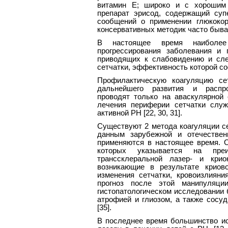
витамин Е; широко и с хорошим
препарат эрисод, содержащий суп
сообщений о применении глюкокор
консервативных методик часто быва
В настоящее время наиболее
прогрессирования заболевания и
приводящих к слабовидению и сле
сетчатки, эффективность которой соста
Профилактическую коагуляцию се
дальнейшего развития и распро
проводят только на аваскулярной 
лечения периферии сетчатки служ
активной РН [22, 30, 31].
Существуют 2 метода коагуляции се
данным зарубежной и отечествен
применяются в настоящее время. О
которых указывается на преи
транссклеральной лазер- и крио
возникающие в результате криово
изменения сетчатки, кровоизлиян
прогноз после этой манипуляции
гистопатологическом исследовании 
атрофией и глиозом, а также сосу
[35].
В последнее время большинство и