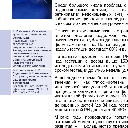
Среди большого числа проблем, с
недоношенными детьми, в посл
ретинопатии недоношенных (РН) -
заболевание приводит к инвалиднос
с высоким экономическим уровнем жизн
РН изучается учеными разных стран
Н.В.Фомина. Основные
причины возникновения
от этой патологии продолжает рас
ретинопатии
выживаемости глубоконедоношенны
недоношенных и
форм намного выше. По нашим данн
перспективные
направления в лечении.
недель гестации достигает 80% и выш
Кафедра анестезиологии –
реаниматологии и
По данным зарубежных авторов, РН
неотложной педиатрии
Санкт-Петербургской
нед гестации с весом выше 1500
Педиатрической
исследователи описывают случаи Р
Медицинской Академии
сроком гестации до 34-35 недель [2, 6,
И.Б. Асташева, Е.И.
Сидоренко, И.И.Аксенова.
Лазеркоагуляция в лечении
В последнее время большое значе
различных форм
течения РН как “плюс”-болезнь 
ретинопатии
недоношенных / Вестник
интенсивной экссудацией и пролифе
офтальмологии, 2005. - Т.
процесс локализуется при этой фо
121 - №2 - С. 31-34
частота этой формы составляет 20-
что в отечественных клиниках эт
доношенных детей (до 34 нед. гест
молниеносной РН достигает 40-45%.
Многие годы проводились попытк
настоящий момент существуют лишь
развития РН. Большинство препара