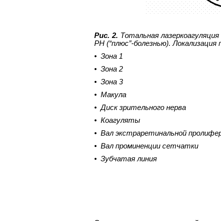
Рис. 2.
Тотальная лазеркоагуляция 
РН (“плюс”-болезнью). Локализация
•
Зона 1
•
Зона 2
•
Зона 3
•
Макула
•
Диск зрительного нерва
•
Коагуляты
•
Вал экстраретинальной пролифе
•
Вал проминенции сетчатки
•
Зубчатая линия