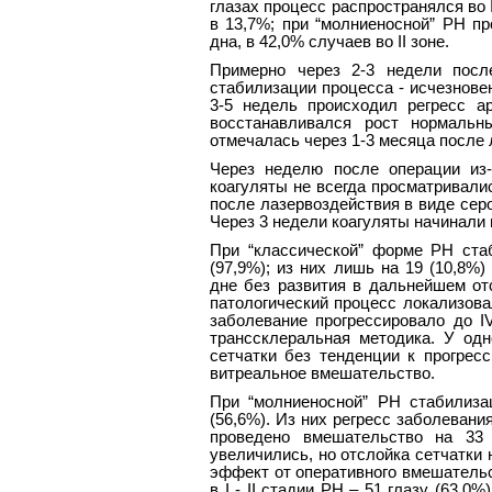
глазах процесс распространялся во II
в 13,7%; при “молниеносной” РН пр
дна, в 42,0% случаев во II зоне.
Примерно через 2-3 недели посл
стабилизации процесса - исчезнове
3-5 недель происходил регресс а
восстанавливался рост нормальн
отмечалась через 1-3 месяца после 
Через неделю после операции из-
коагуляты не всегда просматривали
после лазервоздействия в виде сер
Через 3 недели коагуляты начинали 
При “классической” форме РН ста
(97,9%); из них лишь на 19 (10,8%
дне без развития в дальнейшем отс
патологический процесс локализовал
заболевание прогрессировало до I
транссклеральная методика. У одн
сетчатки без тенденции к прогрес
витреальное вмешательство.
При “молниеносной” РН стабилиза
(56,6%). Из них регресс заболевани
проведено вмешательство на 33 
увеличились, но отслойка сетчатки 
эффект от оперативного вмешатель
в I - II стадии РН – 51 глазу (63,0%