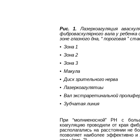
Рис. 1.
Лазеркоагуляция аваску
фиброваскулярного вала у ребенка 
зоне глазного дна,
“
пороговая
”
ста
•
Зона 1
•
Зона 2
•
Зона 3
•
Макула
•
Диск зрительного нерва
•
Лазеркоагулятиы
•
Вал экстраретинальной пролифе
•
Зубчатая линия
При “молниеносной” РН с больш
коагуляцию проводили от края фибр
располагались на расстоянии не бо
позволяет наиболее эффективно и 
зоны (рис. 2).