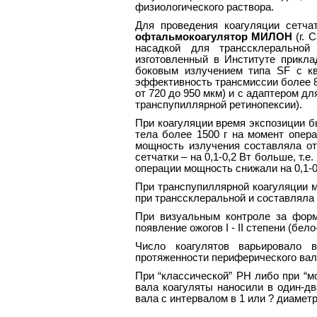
физиологического раствора.
Для проведения коагуляции сетча
офтальмокоагулятор МИЛОН
(г. 
насадкой для транссклеральной 
изготовленный в Институте прикла
боковым излучением типа SF с кв
эффективность трансмиссии более 8
от 720 до 950 мкм) и с адаптером д
транспупиллярной ретинопексии).
При коагуляции время экспозиции б
тела более 1500 г на момент опер
мощность излучения составляла от 
сетчатки – на 0,1-0,2 Вт больше, т.е.
операции мощность снижали на 0,1-0,
При транспупиллярной коагуляции 
при транссклеральной и составляла 1,
При визуальным контроле за форм
появление ожогов I - II степени (бе
Число коагулятов варьировало 
протяженности периферического вала
При “классической” РН либо при “
вала коагуляты наносили в один-д
вала с интервалом в 1 или ? диаметра