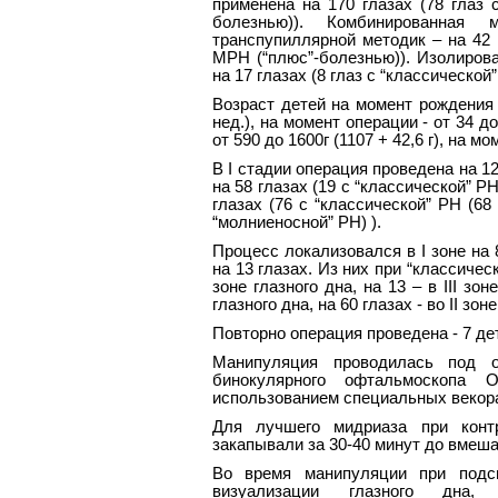
применена на 170 глазах (78 глаз 
болезнью)). Комбинированная 
транспупиллярной методик – на 42 г
МРН (“плюс”-болезнью)). Изолиров
на 17 глазах (8 глаз с “классической
Возраст детей на момент рождения -
нед.), на момент операции - от 34 до 
от 590 до 1600г (1107 + 42,6 г), на мо
В I стадии операция проведена на 12 
на 58 глазах (19 с “классической” РН,
глазах (76 с “классической” РН (68 
“молниеносной” РН) ).
Процесс локализовался в I зоне на 83 
на 13 глазах. Из них при “классичес
зоне глазного дна, на 13 – в III зо
глазного дна, на 60 глазах - во II зоне
Повторно операция проведена - 7 дет
Манипуляция проводилась под о
бинокулярного офтальмоскопа
использованием специальных векор
Для лучшего мидриаза при контр
закапывали за 30-40 минут до вмешател
Во время манипуляции при подс
визуализации глазного дна, 