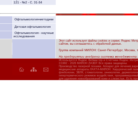
121 - №2 - С. 31-34
Офтальмология-методики
Детская офтальмология
Офтальмология - научные
исследования
Этот сайт использует файлы cookies и сервис Яндекс Мет
сайтом, вы соглашаетесь с обработкой данных.
Группа компаний МИЛОН: Санкт-Петербург, Москва, тел
На предприятии внедрена система менеджмента 
Используется Яндекс Вебмастер и Счётчики Яндекс Метри
©1992 - 2026 МИЛОН ЛАЗЕР. Все права защищены.
Производство лазерной техники. Аппарат для лечения вар
медицинские аппараты ЛАХТА-МИЛОН: Хирургический лазер
флебологии, ЭВЛК, стоматологии, гинекологии, дерматолог
гипертермического режимов воздействия, программируемы
для удаления новообразований кожи и слизистых. Есть про