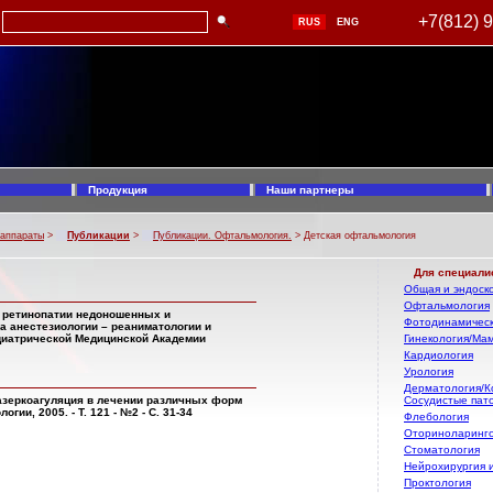
+7(812) 
RUS
ENG
Продукция
Наши партнеры
 аппараты
>
Публикации
>
Публикации. Офтальмология.
> Детская офтальмология
Для специали
Общая и эндоско
Офтальмология
 ретинопатии недоношенных и
Фотодинамическ
а анестезиологии – реаниматологии и
диатрической Медицинской Академии
Гинекология/Ма
Кардиология
Урология
Дерматология/К
 Лазеркоагуляция в лечении различных форм
Сосудистые пат
ии, 2005. - Т. 121 - №2 - С. 31-34
Флебология
Оториноларинг
Стоматология
Нейрохирургия 
Проктология