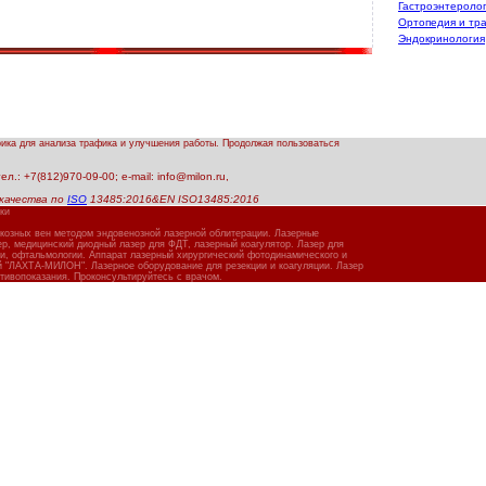
Гастроэнтероло
Ортопедия и тр
Эндокринология
рика для анализа трафика и улучшения работы. Продолжая пользоваться
.: +7(812)970-09-00; e-mail: info@milon.ru,
качества по
ISO
13485:2016&EN ISO13485:2016
ки
икозных вен методом эндовенозной лазерной облитерации. Лазерные
, медицинский диодный лазер для ФДТ, лазерный коагулятор. Лазер для
ии, офтальмологии. Аппарат лазерный хирургический фотодинамического и
й "ЛАХТА-МИЛОН". Лазерное оборудование для резекции и коагуляции. Лазер
тивопоказания. Проконсультируйтесь с врачом.