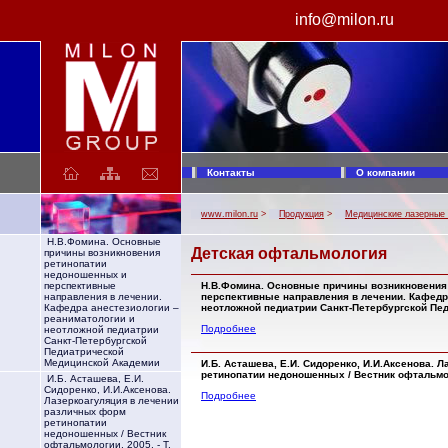
info@milon.ru
МИЛОН лазер. Производство лазерной техники. Лазерные медицинские аппараты ЛАХТА-МИЛОН: Хирургический лазер, медицинский диодный лазер для фотодинамической терапии (ФДТ), лазерный коагулятор. Аппараты лазерные хирургические для резекции и коагуляции. Лазерное оборудование.
Контакты
О компании
www.milon.ru
>
Продукция
>
Медицинские лазерные
Н.В.Фомина. Основные
Детская офтальмология
причины возникновения
ретинопатии
недоношенных и
Н.В.Фомина. Основные причины возникновения
перспективные
перспективные направления в лечении. Кафедр
направления в лечении.
неотложной педиатрии Санкт-Петербургской Пе
Кафедра анестезиологии –
реаниматологии и
Подробнее
неотложной педиатрии
Санкт-Петербургской
Педиатрической
Медицинской Академии
И.Б. Асташева, Е.И. Сидоренко, И.И.Аксенова.
ретинопатии недоношенных / Вестник офтальмолог
И.Б. Асташева, Е.И.
Сидоренко, И.И.Аксенова.
Подробнее
Лазеркоагуляция в лечении
различных форм
ретинопатии
недоношенных / Вестник
офтальмологии, 2005. - Т.