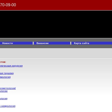
970-09-00
Новости
Вакансии
Карта сайта
стов:
пическая хирургия
ая терапия
ммология
осметология/
ологии
ология
и неврология