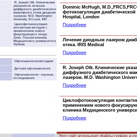
R. Joseph Olk. Клинические
указания по лечению
Dominic McHugh, M.D.,FRCS,FRC
диффузного диабетического
фотокоагуляция диабетической р
макулярного отека диодным
лазером. M.D. Washington
Hospital, London
University, St.Louis, MO
Подробнее
Циклофотокоагуляция
контактным методом с
применением нового
фокусирующего зонда.
Zeiss. Глазная клиника
Лечение диодным лазером диаб
Медицинского университета
отека. IRIS Medical
Любека
Подробнее
Офтальмология-методики
R. Joseph Olk. Клинические ука
Детская офтальмология
диффузного диабетического ма
Офтальмология - научные
лазером. M.D. Washington Univers
исследования
Подробнее
Циклофотокоагуляция контактн
применением нового фокусирующ
клиника Медицинского универс
Подробнее
Этот сайт использует файлы cookies и с