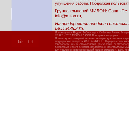
улучшения работы. Продолжая пользовать
Группа компаний МИЛОН: Санкт-Петерб
info@milon.ru,
На предприятии внедрена система
ISO13485:2016
Используется Яндекс Вебмастер и Счётчики Яндекс Метри
©1992 - 2026 МИЛОН ЛАЗЕР. Все права защищены.
Производство лазерной техники. Аппарат для лечения вар
медицинские аппараты ЛАХТА-МИЛОН: Хирургический лазер
флебологии, ЭВЛК, стоматологии, гинекологии, дерматолог
гипертермического режимов воздействия, программируемы
для удаления новообразований кожи и слизистых. Есть про