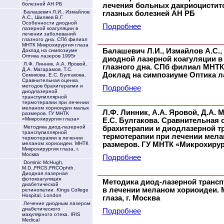
болезней АН РБ
лечения больных дакриоцисти
Балашевич Л.И., Измайлов
глазных болезней АН РБ
А.С., Шиляев В.Г.
Особенности диодной
Подробнее
лазерной коагуляции в
лечении заболеваний
глазного дна. СПб филиал
МНТК Микрохирургия глаза
Балашевич Л.И., Измайлов А.С.,
Доклад на симпозиуме
Оптика лазеров 1995г
диодной лазерной коагуляции в
Л.Ф. Линник, А.А. Яровой,
глазного дна. СПб филиал МНТК
Д.А. Магарамов, Т.С.
Доклад на симпозиуме Оптика л
Семикова, Е.С. Булгакова.
Сравнительная оценка
методов брахитерапии и
Подробнее
диодлазерной
транспупиллярной
термотерапии при лечении
меланом хориоидеи малых
Л.Ф. Линник, А.А. Яровой, Д.А. 
размеров. ГУ МНТК
«Микрохирургия глаза»
Е.С. Булгакова. Сравнительная 
Методика диод-лазерной
брахитерапии и диодлазерной 
транспупиллярной
термотерапии при лечении мел
термотерапии в лечении
размеров. ГУ МНТК «Микрохирур
меланом хориоидеи. МНТК
Микрохирургия глаза, г.
Москва
Подробнее
Dominic McHugh,
M.D.,FRCS,FRCOphth.
Диодная лазерная
фотокоагуляция
Методика диод-лазерной транс
диабетической
в лечении меланом хориоидеи.
ретинопатии. Kings College
Hospital, London
глаза, г. Москва
Лечение диодным лазером
диабетического
Подробнее
макулярного отека. IRIS
Medical