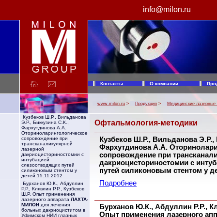
info@milon.ru
МИЛОН лазер. Производство лазерной техники. Лазерные медицинские аппараты ЛАХТА-МИЛОН: Хирургический лазер, медицинский диодный лазер для фотодинамической терапии (ФДТ), лазерный коагулятор. Аппараты лазерные хирургические для резекции и коагуляции. Лазерное оборудование.
Контакты
О компании
Про
www.milon.ru
>
Продукция
>
Медицинские лазерные
Кузбеков Ш.Р., Вильданова
Офтальмология-методики
Э.Р., Биккузина С.К.,
Фархутдинова А.А.
Оториноларингологическое
Кузбеков Ш.Р., Вильданова Э.Р., 
сопровождение при
трансканаликулярной
Фархутдинова А.А. Оторинолар
лазерной
сопровождение при трансканал
дакриоцисториностомии с
интубацией
дакриоцисториностомии с инту
слезоотводящих путей
путей силиконовым стентом у де
силиконовым стентом у
детей.15.11.2012
Подробнее
Бурханов Ю.К., Абдуллин
Р.Р., Клявлин Р.Р., Кузбеков
Ш.Р. Опыт применения
лазерного аппарата
ЛАХТА-
МИЛОН
для лечения
Бурханов Ю.К., Абдуллин Р.Р., Кл
больных дакриоциститом в
Опыт применения лазерного ап
Уфимском НИИ глазных