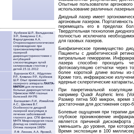
Опытные пользователи аргонового
использование различных лазерных
Диодный лазер имеет эргономичес
аргоновым лазером. Портативность
перемещать его в пределах боль
Твердотельная технология диодного
Кузбеков Ш.Р., Вильданова
полностью исключила необходимос
Э.Р., Биккузина С.К.,
Фархутдинова А.А.
для газовых лазеров.
Оториноларингологическое
сопровождение при
Биофизическое преимущество дио
трансканаликулярной
Пациенты с диабетической ретино
лазерной
дакриоцисториностомии с
витреальные геморрагии. Инфракр
интубацией
лазера способно проходить ч
слезоотводящих путей
силиконовым стентом у
фотокоагуляцию сетчатки через то
детей.15.11.2012
более короткой длине волны из-з
Бурханов Ю.К., Абдуллин
Кроме того, инфракрасное излучен
Р.Р., Клявлин Р.Р., Кузбеков
Ш.Р. Опыт применения
ядерные склеротические катаракты
лазерного аппарата
ЛАХТА-
МИЛОН
для лечения
При панретинальной коагуляци
больных дакриоциститом в
Уфимском НИИ глазных
например Quadr Aspheric lens (Vol
болезней АН РБ
Размер пятна 500 микрон, время 
Балашевич Л.И., Измайлов
достаточная для достижения серо-б
А.С., Шиляев В.Г.
Особенности диодной
лазерной коагуляции в
Болевые ощущения при терапии ди
лечении заболеваний
глубокое проникновение инфракра
глазного дна. СПб филиал
является причиной дискомфорта 
МНТК Микрохирургия глаза
Доклад на симпозиуме
уменьшить до уровня, при котором
Оптика лазеров 1995г
Время экспозиции в 100 миллисек
Л.Ф. Линник, А.А. Яровой,