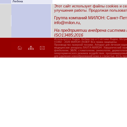
Любека
Этот сайт использует файлы cookies и с
улучшения работы. Продолжая пользовать
Группа компаний МИЛОН: Санкт-Петерб
info@milon.ru,
На предприятии внедрена система
ISO13485:2016
Используется Яндекс Вебмастер и Счётчики Яндекс Метри
©1992 - 2026 МИЛОН ЛАЗЕР. Все права защищены.
Производство лазерной техники. Аппарат для лечения вар
медицинские аппараты ЛАХТА-МИЛОН: Хирургический лазер
флебологии, ЭВЛК, стоматологии, гинекологии, дерматолог
гипертермического режимов воздействия, программируемы
для удаления новообразований кожи и слизистых. Есть про