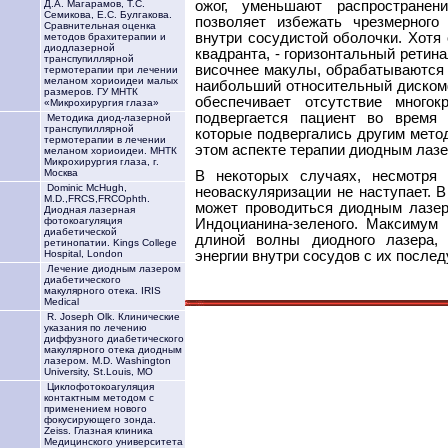
ожог, уменьшают распространен
Д.А. Магарамов, Т.С.
Семикова, Е.С. Булгакова.
позволяет избежать чрезмерного
Сравнительная оценка
внутри сосудистой оболочки. Хотя
методов брахитерапии и
диодлазерной
квадранта, - горизонтальный ретин
транспупиллярной
височнее макулы, обрабатываются 
термотерапии при лечении
меланом хориоидеи малых
наибольший относительный диском
размеров. ГУ МНТК
обеспечивает отсутствие много
«Микрохирургия глаза»
подвергается пациент во время 
Методика диод-лазерной
транспупиллярной
которые подвергались другим мето
термотерапии в лечении
этом аспекте терапии диодным лазе
меланом хориоидеи. МНТК
Микрохирургия глаза, г.
Москва
В некоторых случаях, несмотря 
Dominic McHugh,
неоваскуляризации не наступает. 
M.D.,FRCS,FRCOphth.
может проводиться диодным лазер
Диодная лазерная
фотокоагуляция
Индоцианина-зеленого. Максимум 
диабетической
длиной волны диодного лазера, 
ретинопатии. Kings College
энергии внутри сосудов с их после
Hospital, London
Лечение диодным лазером
диабетического
макулярного отека. IRIS
Medical
R. Joseph Olk. Клинические
указания по лечению
диффузного диабетического
макулярного отека диодным
лазером. M.D. Washington
University, St.Louis, MO
Циклофотокоагуляция
контактным методом с
применением нового
фокусирующего зонда.
Zeiss. Глазная клиника
Медицинского университета