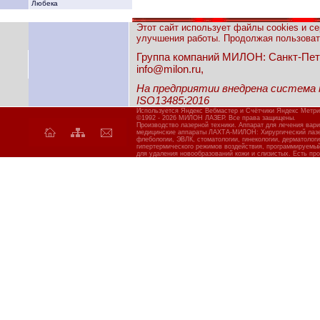
Любека
Этот сайт использует файлы cookies и с
улучшения работы. Продолжая пользовать
Группа компаний МИЛОН: Санкт-Петерб
info@milon.ru,
На предприятии внедрена система
ISO13485:2016
Используется Яндекс Вебмастер и Счётчики Яндекс Метри
©1992 - 2026 МИЛОН ЛАЗЕР. Все права защищены.
Производство лазерной техники. Аппарат для лечения вар
медицинские аппараты ЛАХТА-МИЛОН: Хирургический лазер
флебологии, ЭВЛК, стоматологии, гинекологии, дерматолог
гипертермического режимов воздействия, программируемы
для удаления новообразований кожи и слизистых. Есть про