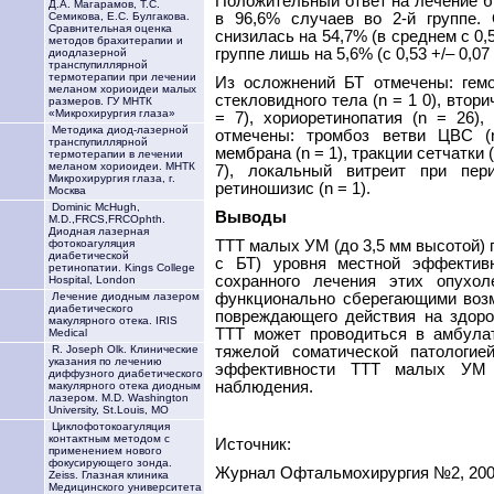
Положительный ответ на лечение бы
Д.А. Магарамов, Т.С.
в 96,6% случаев во 2-й группе. 
Семикова, Е.С. Булгакова.
Сравнительная оценка
снизилась на 54,7% (в среднем с 0,53
методов брахитерапии и
группе лишь на 5,6% (с 0,53 +/– 0,07 
диодлазерной
транспупиллярной
термотерапии при лечении
Из осложнений БТ отмечены: гемо
меланом хориоидеи малых
стекловидного тела (n = 1 0), втори
размеров. ГУ МНТК
«Микрохирургия глаза»
= 7), хориоретинопатия (n = 26)
Методика диод-лазерной
отмечены: тромбоз ветви ЦВС (n
транспупиллярной
мембрана (n = 1), тракции сетчатки 
термотерапии в лечении
меланом хориоидеи. МНТК
7), локальный витреит при пер
Микрохирургия глаза, г.
ретиношизис (n = 1).
Москва
Dominic McHugh,
Выводы
M.D.,FRCS,FRCOphth.
Диодная лазерная
ТТТ малых УМ (до 3,5 мм высотой) 
фотокоагуляция
диабетической
с БТ) уровня местной эффективн
ретинопатии. Kings College
сохранного лечения этих опух
Hospital, London
функционально сберегающими возм
Лечение диодным лазером
диабетического
повреждающего действия на здоро
макулярного отека. IRIS
ТТТ может проводиться в амбулат
Medical
тяжелой соматической патологие
R. Joseph Olk. Клинические
указания по лечению
эффективности ТТТ малых УМ 
диффузного диабетического
наблюдения.
макулярного отека диодным
лазером. M.D. Washington
University, St.Louis, MO
Циклофотокоагуляция
контактным методом с
Источник:
применением нового
фокусирующего зонда.
Журнал Офтальмохирургия №2, 200
Zeiss. Глазная клиника
Медицинского университета