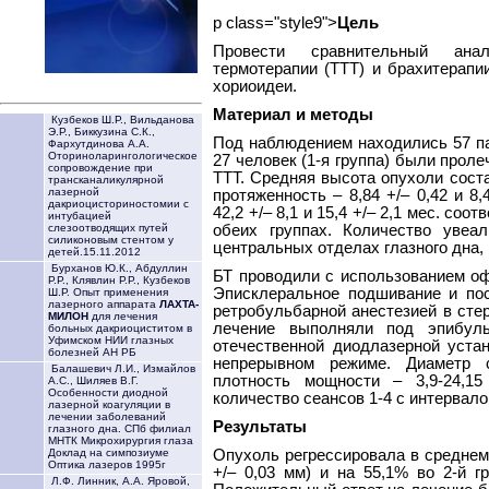
p class="style9">
Цель
Провести сравнительный анал
термотерапии (ТТТ) и брахитерап
хориоидеи.
Материал и методы
Кузбеков Ш.Р., Вильданова
Э.Р., Биккузина С.К.,
Под наблюдением находились 57 па
Фархутдинова А.А.
Оториноларингологическое
27 человек (1-я группа) были проле
сопровождение при
ТТТ. Средняя высота опухоли состав
трансканаликулярной
лазерной
протяженность – 8,84 +/– 0,42 и 8
дакриоцисториностомии с
42,2 +/– 8,1 и 15,4 +/– 2,1 мес. соо
интубацией
обеих группах. Количество увеа
слезоотводящих путей
силиконовым стентом у
центральных отделах глазного дна, 
детей.15.11.2012
Бурханов Ю.К., Абдуллин
БТ проводили с использованием о
Р.Р., Клявлин Р.Р., Кузбеков
Эписклеральное подшивание и по
Ш.Р. Опыт применения
лазерного аппарата
ЛАХТА-
ретробульбарной анестезией в сте
МИЛОН
для лечения
лечение выполняли под эпибуль
больных дакриоциститом в
Уфимском НИИ глазных
отечественной диодлазерной уста
болезней АН РБ
непрерывном режиме. Диаметр с
Балашевич Л.И., Измайлов
плотность мощности – 3,9-24,15
А.С., Шиляев В.Г.
Особенности диодной
количество сеансов 1-4 с интервало
лазерной коагуляции в
лечении заболеваний
Результаты
глазного дна. СПб филиал
МНТК Микрохирургия глаза
Опухоль регрессировала в среднем н
Доклад на симпозиуме
Оптика лазеров 1995г
+/– 0,03 мм) и на 55,1% во 2-й гр
Л.Ф. Линник, А.А. Яровой,