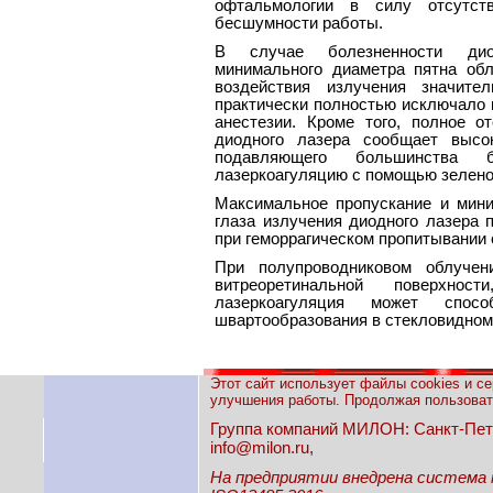
офтальмологии в силу отсутст
бесшумности работы.
В случае болезненности диод
минимального диаметра пятна обл
воздействия излучения значит
практически полностью исключало
анестезии. Кроме того, полное о
диодного лазера сообщает высо
подавляющего большинства б
лазеркоагуляцию с помощью зелено
Максимальное пропускание и мини
глаза излучения диодного лазера 
при геморрагическом пропитывании 
При полупроводниковом облучен
витреоретинальной поверхно
лазеркоагуляция может спос
швартообразования в стекловидном
Этот сайт использует файлы cookies и с
улучшения работы. Продолжая пользовать
Группа компаний МИЛОН: Санкт-Петерб
info@milon.ru,
На предприятии внедрена система