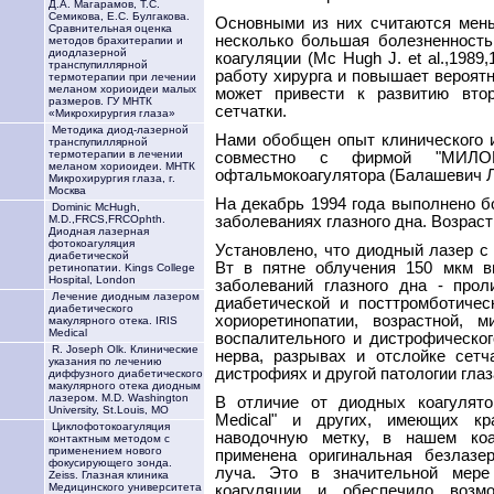
Д.А. Магарамов, Т.С.
Семикова, Е.С. Булгакова.
Основными из них считаются мень
Сравнительная оценка
несколько большая болезненность
методов брахитерапии и
диодлазерной
коагуляции (Mc Hugh J. et al.,1989,1
транспупиллярной
работу хирурга и повышает вероят
термотерапии при лечении
меланом хориоидеи малых
может привести к развитию втор
размеров. ГУ МНТК
сетчатки.
«Микрохирургия глаза»
Методика диод-лазерной
Нами обобщен опыт клинического и
транспупиллярной
термотерапии в лечении
совместно с фирмой "МИЛОН"
меланом хориоидеи. МНТК
офтальмокоагулятора (Балашевич Л.И
Микрохирургия глаза, г.
Москва
На декабрь 1994 года выполнено б
Dominic McHugh,
заболеваниях глазного дна. Возраст 
M.D.,FRCS,FRCOphth.
Диодная лазерная
фотокоагуляция
Установлено, что диодный лазер 
диабетической
Вт в пятне облучения 150 мкм в
ретинопатии. Kings College
Hospital, London
заболеваний глазного дна - прол
Лечение диодным лазером
диабетической и посттромботичес
диабетического
хориоретинопатии, возрастной, 
макулярного отека. IRIS
Medical
воспалительного и дистрофическог
R. Joseph Olk. Клинические
нерва, разрывах и отслойке сетч
указания по лечению
дистрофиях и другой патологии глаз
диффузного диабетического
макулярного отека диодным
лазером. M.D. Washington
В отличие от диодных коагуляторо
University, St.Louis, MO
Medical" и других, имеющих к
Циклофотокоагуляция
наводочную метку, в нашем коа
контактным методом с
применением нового
применена оригинальная безлазе
фокусирующего зонда.
луча. Это в значительной мере
Zeiss. Глазная клиника
Медицинского университета
коагуляции и обеспечило возм