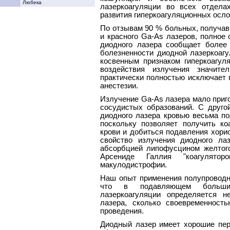
Любека
лазеркоагуляции во всех отдела
развития гиперкоагуляционных осл
По отзывам 90 % больных, получа
и красного Ga-As лазеров, полное
диодного лазера сообщает более
болезненности диодной лазеркоаг
косвенным признаком гиперкоагул
воздействия излучения значит
практически полностью исключает
анестезии.
Излучение Ga-As лазера мало приго
сосудистых образований. С друго
диодного лазера кровью весьма п
поскольку позволяет получить к
крови и добиться подавления хори
свойство излучения диодного ла
абсорбцией липофусцином желтого
Арсениде Галлия "коагулято
макулодистрофии.
Наш опыт применения полупроводн
что в подавляющем большин
лазеркоагуляции определяется н
лазера, сколько своевременност
проведения.
Диодный лазер имеет хорошие пер