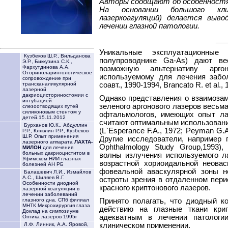
Авторы сообщают об особенностях
На основании большого кли
лазеркоагуляций) делается выво
лечении глазной патологии.
___
Уникальные эксплуатационные 
Кузбеков Ш.Р., Вильданова
полупроводнике Ga-As) дают ве
Э.Р., Биккузина С.К.,
Фархутдинова А.А.
возможную альтернативу арго
Оториноларингологическое
используемому для лечения забол
сопровождение при
соавт., 1990-1994, Brancato R. et al.,
трансканаликулярной
лазерной
дакриоцисториностомии с
Однако представления о взаимозам
интубацией
зеленого аргонового лазеров весь
слезоотводящих путей
силиконовым стентом у
офтальмологов, имеющих опыт лаз
детей.15.11.2012
считают оптимальным использование
Бурханов Ю.К., Абдуллин
(L`Esperance F.A., 1972; Peyman G.A. 
Р.Р., Клявлин Р.Р., Кузбеков
Ш.Р. Опыт применения
Другие исследователи, например 
лазерного аппарата
ЛАХТА-
Ophthalmology Study Group,1993)
МИЛОН
для лечения
больных дакриоциститом в
волны излучения используемого л
Уфимском НИИ глазных
возрастной хориоидальной неовас
болезней АН РБ
фовеальной аваскулярной зоны н
Балашевич Л.И., Измайлов
А.С., Шиляев В.Г.
остроты зрения в отдаленном пери
Особенности диодной
красного криптонового лазеров.
лазерной коагуляции в
лечении заболеваний
Принято полагать, что диодный к
глазного дна. СПб филиал
МНТК Микрохирургия глаза
действию на глазные ткани кри
Доклад на симпозиуме
адекватным в лечении патологии
Оптика лазеров 1995г
клиническом применении.
Л.Ф. Линник, А.А. Яровой,