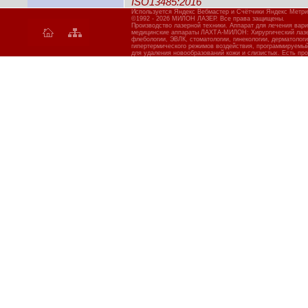
ISO13485:2016
Используется Яндекс Вебмастер и Счётчики Яндекс Метри
©1992 - 2026 МИЛОН ЛАЗЕР. Все права защищены.
Производство лазерной техники. Аппарат для лечения вар
медицинские аппараты ЛАХТА-МИЛОН: Хирургический лазер
флебологии, ЭВЛК, стоматологии, гинекологии, дерматолог
гипертермического режимов воздействия, программируемы
для удаления новообразований кожи и слизистых. Есть про