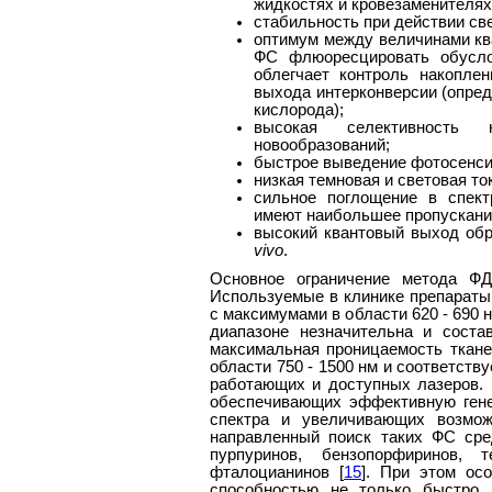
жидкостях и кровезаменителях
стабильность при действии све
оптимум между величинами кв
ФС флюоресцировать обуслов
облегчает контроль накоплен
выхода интерконверсии (опред
кислорода);
высокая селективность 
новообразований;
быстрое выведение фотосенсиб
низкая темновая и световая то
сильное поглощение в спект
имеют наибольшее пропускание
высокий квантовый выход обр
vivo
.
Основное ограничение метода ФД
Используемые в клинике препараты
с максимумами в области 620 - 690 
диапазоне незначительна и соста
максимальная проницаемость ткане
области 750 - 1500 нм и соответст
работающих и доступных лазеров. 
обеспечивающих эффективную гене
спектра и увеличивающих возмож
направленный поиск таких ФС сре
пурпуринов, бензопорфиринов, т
фталоцианинов [
15
]. При этом ос
способностью не только быстро 