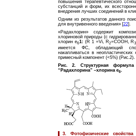
повышения терапевтического отно
субстанций и форм, их всесторонн
внедрения лучших соединений в кли
Одним из результатов данного пои
для внутривенного введения» [
22
].
«Радахлорин» содержит композ
хлориновой природы (с гидрированн
хлорин е
1:
(R 1 =Vi, R
=COOH, R
6
2
имеется ФС, обладающий спос
накапливаться в неопластических 
примесный компонент (<5%) (Рис.2).
Рис. 2. Структурная формула
“Радахлорина” –хлорина е
.
6
3. Фотофизические свойства