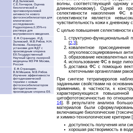
И.Д.Залевский,
волны, соответствующей одному 
С.Е.Гончаров. Оценка
длинноволновому). Одной из пр
биологической и
противоопухолевой
селективности накопления ФС в
активности нового
селективности является невысо
фотосенсибилизатора для
клинического
чувствительность кожи к дневному с
исследования–
Радахлорина,0,35%-го
С целью повышения селективности и
раствора для
внутривенного введения.
cтруктурно-функциональный 
Е.Ф.Странадко, И.Д.
Залевский, М.В.Рябов, Н.Н.
[
2
,
3
];
Волкова. Лазерные
ковалентное присоединени
установки для ФДТ с
производным хлорина
опухолеассоциированных антиг
Е6.Государственный
образование нековалентных ко
Научный Центр лазерной
использование ФС в виде липо
медицины МЗ РФ Москва,
Россия
доставка ФС с помощью вект
Е.Ф.Странадко,
клеточными органеллами раков
В.М.Мешков, М.В.Рябов.
Изучение эффективности
При синтезе тетрапирролов набл
фотодинамической
терапии с новым
заданными свойствами на основании
фотосенсибилизатором
применимо, в частности, к конс
фотодитазином-
производным хлорина Е6.
характеризующихся повышенной
цитофототоксичностью по отношени
14
]. В результате анализа больш
материалов были сформулированы
включающие биологические (токсиче
и химико-технологические критерии [
доступность получения или си
хорошая растворимость в воде