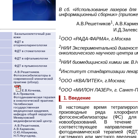
В сб. «Использование лазеров для
информационный сборник» (приложе
1
А.В.Решетников
, А.В.Карме
И.Д.Залевс
Базальноклеточный рак
1
кожи
ООО «РАДА-ФАРМА», г.Москва
ФДТ в
оториноларингологии
2
НИИ Экспериментальной диагности
ФДТ в стоматологии
онкологического
научного центра и
ФДТ в офтальмологии
3
НИИ биомедицинской химии им. В.Н
ФДТ в пульмонологии
4
Институт стандартизации лекарс
А.В.Решетников.
Фотосенсибилизаторы в
современной клинической
5
ООО «КВАЛИТЕК», г.Москва;
практике (обзор).
6
ООО «МИЛОН ЛАЗЕР», г. Санкт-П
Е.В.Кочнева,
В.А.Привалов.
1. Введение
Фотодинамическая терапия
в онкологической практике.
Челябинская
В настоящее время тетрапиррол
государственная
медицинская академия,
производные ряда хлорофи
кафедра общей хирургии.
фотосенсибилизаторы (ФС) для
Межвузовский
медикофизический центр.
новообразований. В течение 
А.В.Решетников,
соответствующее направление
А.В.Карменян,
фотодинамической терапией (ФДТ
О.Ю.Абакумова,
Н.П.Неугодова,
системного или местного введения