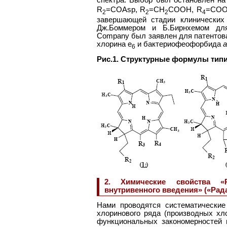
R
=COAsp, R
=CH
COOH, R
=COOH
2
2
2
4
завершающей стадии клинических
Дж.Боммером и Б.Бирнхемом для 
Company был заявлен для патентов
хлорина е
и бактериофеофорбида
6
Рис.1
. Структурные формулы тип
2. Химические свойства «Р
внутривенного введения» («Рад
Нами проводятся систематические
хлоринового ряда (производных х
функциональных закономерностей 