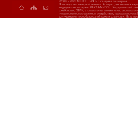
©1992 - 2026 МИЛОН ЛАЗЕР. Все права защищены.
Производство лазерной техники. Аппарат для лечения вар
медицинские аппараты ЛАХТА-МИЛОН: Хирургический лазер
флебологии, ЭВЛК, стоматологии, гинекологии, дерматолог
гипертермического режимов воздействия, программируемы
для удаления новообразований кожи и слизистых. Есть про