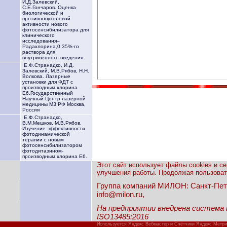
И.Д.Залевский,
С.Е.Гончаров. Оценка
биологической и
противоопухолевой
активности нового
фотосенсибилизатора для
клинического
исследования–
Радахлорина,0,35%-го
раствора для
внутривенного введения.
Е.Ф.Странадко, И.Д.
Залевский, М.В.Рябов, Н.Н.
Волкова. Лазерные
установки для ФДТ с
производным хлорина
Е6.Государственный
Научный Центр лазерной
медицины МЗ РФ Москва,
Россия
Е.Ф.Странадко,
В.М.Мешков, М.В.Рябов.
Изучение эффективности
фотодинамической
терапии с новым
фотосенсибилизатором
фотодитазином-
производным хлорина Е6.
Этот сайт использует файлы cookies и с
улучшения работы. Продолжая пользовать
Группа компаний МИЛОН: Санкт-Петерб
info@milon.ru,
На предприятии внедрена система
ISO13485:2016
Используется Яндекс Вебмастер и Счётчики Яндекс Метри