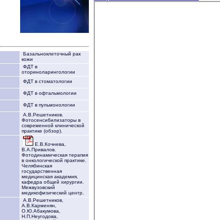
Базальноклеточный рак
кожи
ФДТ в
оториноларингологии
ФДТ в стоматологии
ФДТ в офтальмологии
ФДТ в пульмонологии
А.В.Решетников.
Фотосенсибилизаторы в
современной клинической
практике (обзор).
Е.В.Кочнева,
В.А.Привалов.
Фотодинамическая терапия
в онкологической практике.
Челябинская
государственная
медицинская академия,
кафедра общей хирургии.
Межвузовский
медикофизический центр.
А.В.Решетников,
А.В.Карменян,
О.Ю.Абакумова,
Н.П.Неугодова,