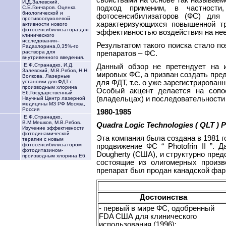
И.Д.Залевский,
подход применим, в частности
С.Е.Гончаров. Оценка
биологической и
фотосенсибилизаторов (ФС) для 
противоопухолевой
характеризующихся повышенной тр
активности нового
фотосенсибилизатора для
эффективностью воздействия на нее п
клинического
исследования–
Результатом такого поиска стало п
Радахлорина,0,35%-го
раствора для
препаратов – ФС.
внутривенного введения.
Е.Ф.Странадко, И.Д.
Данный обзор не претендует на 
Залевский, М.В.Рябов, Н.Н.
мировых ФС, а призван создать пре
Волкова. Лазерные
для ФДТ, т.е. о уже зарегистрирова
установки для ФДТ с
производным хлорина
Особый акцент делается на сопо
Е6.Государственный
(владельцах) и последовательности 
Научный Центр лазерной
медицины МЗ РФ Москва,
Россия
1980-1985
Е.Ф.Странадко,
В.М.Мешков, М.В.Рябов.
Quadra Logic Technologies ( QLT ) P
Изучение эффективности
фотодинамической
Эта компания была создана в 1981 г
терапии с новым
фотосенсибилизатором
продвижение ФС “ Photofrin II ”. 
фотодитазином-
Dougherty (США), и структурно пред
производным хлорина Е6.
состоящие из олигомерных произв
препарат был продан канадской фар
Достоинства
- первый в мире ФС, одобренный
FDA США для клинического
использования (1996);