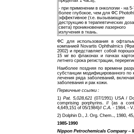
пределах 1 часа);
- при применении в онкологии - на 5
более глубокое, чем для ФС Photofrin
эффективное (т.е. вызывающее
деструкцию в терапевтических доз
света) проникновение лазерного
излучения в ткань.
ФС для использования в офтальм
компанией Novartis Ophthalmics (Фра
2002) и представляет собой порошо
15 мг во флаконах и пачках карто
летнего срока регистрации, перереги
Наиболее поздняя по времени разра
субстанции модифицированного по 
лечения ряда заболеваний, включая
заболевания и рак кожи.
Первичные ссылки
:
1)
Pat. 5,028,621
(07/1991) USA / Do
comprising porphyrins. // {as a con
4,649,151 of 05/1984}//
C.A.
- 1984. - V
2) Dolphin D., J. Org. Chem.., 1980, 45
1985-1990
Nippon Petrochemicals Company – Me