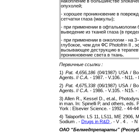
накопление в большинстве злокаче
опухолей;
- хорошее проникновение в повреж
сетчатки глаза (макулы);
- при применении в офтальмологии
выведение из тканей глаза (в предел
- при применении в онкологии - на 3
глубокое, чем для ФС Photofrin II , 
вызывающее деструкцию в терапевт
проникновение света в ткань.
Первичные ссылки
:
1)
Pat. 4,656,186
(04/1987) USA / Bo
Agents. //
C.A.
- 1987. - V.106. - N11. -
2)
Pat. 4,675,338
(06/1987) USA / Bo
Agents. //
C.A.
- 1986. - V.105. - N15. 
3) Allen R., Kessel D., et.al., Photody
in man. In: Spinelli P, and others, eds
York : Elsevier Science. - 1992. - 44-44
4) Talaporfin: LS 11, LS11, ME 2906, 
Sodium . -
Drugs in R&D
. - V . 4 . - N
ОАО “Белмедпрепараты” (Респуб