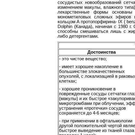
сосудистых новообразований сетч
изменением макулы, влажного типа) 
лекарственные формы основаны 
монометиловых сложных эфиров п
кольцом А протопорфирина- IX ( benz
Dolphin (Канада), начиная с 1980 г.
способны смешиваться лишь с жир
либо детергентами.
Достоинства
- это чистое вещество;
- имеет хорошее накопление в
большинстве злокачественных
опухолей, с локализацией в раковы
клетках;
- хорошее проникновение в
поврежденные сосуды сетчатки гла
(макулы) и их быстрое «закупорива
микротромбами при облучении, эф
устранения «протечки» сосудов
сохраняется до 4-6 месяцев;
- при применении в офтальмологии
другой положительной чертой явля
быстрое выведение из тканей глаза 