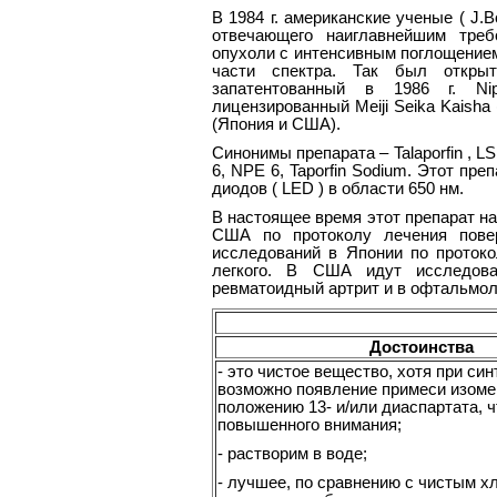
В 1984 г. американские ученые ( J
отвечающего наиглавнейшим треб
опухоли с интенсивным поглощением в
части спектра. Так был откры
запатентованный в 1986 г. Ni
лицензированный Meiji Seika Kaisha
(Япония и США).
Синонимы препарата – Talaporfin , LS 
6, NPE 6, Taporfin Sodium. Этот п
диодов ( LED ) в области 650 нм.
В настоящее время этот препарат на
США по протоколу лечения повер
исследований в Японии по протоко
легкого. В США идут исследова
ревматоидный артрит и в офтальмол
Достоинства
- это чистое вещество, хотя при син
возможно появление примеси изоме
положению 13- и/или диаспартата, ч
повышенного внимания;
- растворим в воде;
- лучшее, по сравнению с чистым хл