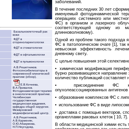
заболеваний.
В течение последних 30 лет сформи
именуемый фотодинамической тер
операциях системного или местног
ФС) в организм и лазерного облуч
соответствующей одному из м
длинноволновому).
Базальноклеточный рак
кожи
Одной из проблем такого подхода 
ФДТ в
оториноларингологии
ФС в патологическом очаге [1], так
ФДТ в стоматологии
невысокая эффективность лечен
дневному свету.
ФДТ в офтальмологии
С целью повышения этой селективно
ФДТ в пульмонологии
А.В.Решетников.
• химическая модификация перифери
Фотосенсибилизаторы в
бурно развивающееся направление х
современной клинической
практике (обзор).
количество публикаций составляет н
• присоединение ФС к м
Е.В.Кочнева,
В.А.Привалов.
опухолеассоциированных антигенов [2
Фотодинамическая терапия
в онкологической практике.
• образование комплексов ФС с липо
Челябинская
государственная
медицинская академия,
• использование ФС в виде липосомн
кафедра общей хирургии.
Межвузовский
• доставка с помощью векторов, сп
медикофизический центр.
органеллами раковых клеток [ 10, 7].
А.В.Решетников,
А.В.Карменян,
В области медицинской химии есть 
О.Ю.Абакумова,
Н.П.Неугодова,
свойствами на основе так называем