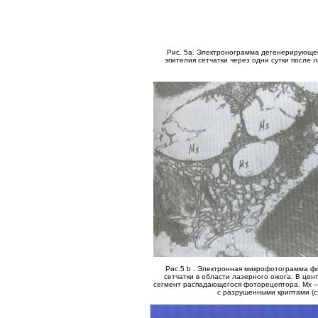
Рис. 5а. Электронограмма дегенерирующей
эпителия сетчатки через одни сутки после 
Рис.5 b . Электронная микрофотограмма ф
сетчатки в области лазерного ожога. В цен
сегмент распадающегося фоторецептора. Мх 
с разрушенными криптами (с