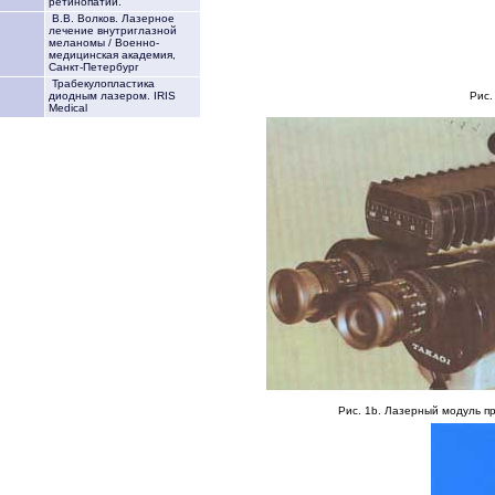
ретинопатии.
В.В. Волков. Лазерное
лечение внутриглазной
меланомы / Военно-
медицинская академия,
Санкт-Петербург
Трабекулопластика
Рис.
диодным лазером. IRIS
Medical
Рис. 1b. Лазерный модуль п