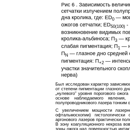
Рис 6 . Зависимость велич
сетчатки излучением полуп
дна кролика, где: ЕD
— мощ
0
ожогов сетчатки; ЕD
-
50(100)
возникновение видимых пов
кролика-альбиноса; П
— кр
3
слабая пигментация; П
— н
1
П
— глазное дно средней 
N
пигментация: П
— интенси
+2
участки значительного скоп
нерва)
Был исследован характер зависимо
от степени пигментации глазного дн
„нулевого" уровня порогового ожог
основе наблюдаемого явления, 
полупроводникового лазера тонким 
С увеличением мощности лазерно
офтальмоскопии) гистологически
аргонового лазеров практически по
В зону коагуляционного некроза во
зоны ожога над поверхностью интак