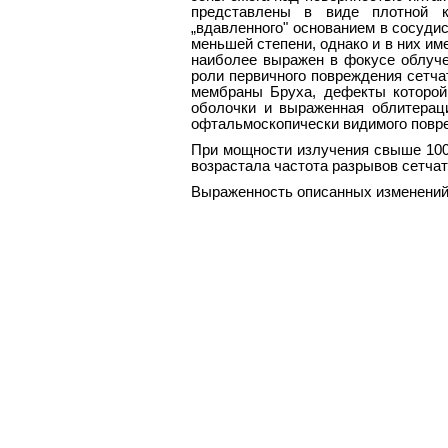
представлены в виде плотной к
„вдавленного" основанием в сосуди
меньшей степени, однако и в них им
наиболее выражен в фокусе облуче
роли первичного повреждения сетча
мембраны Бруха, дефекты которой 
оболочки и выраженная облитераци
офтальмоскопически видимого повреж
При мощности излучения свыше 100—
возрастала частота разрывов сетчатк
Выраженность описанных изменений