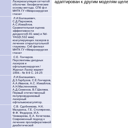
адаптирован к другим моделям щел
Лазеркоагуляция сетчатой
оболочки: биофизические
основы метода. СПб ф-л
МНТК ГУ «Микрохирургия
глаза»
Л.И.Балашевич,
С.Д.Пархомов,
А.С.Измайлов.
Сравнительная оценка
эффективности
диодного(0.81 мкм) и Nd-
YAG(0,532 мкм)
коагулирующих лазеров в
лечении открытоугольной
глаукомы. Спб филиал
МНТК ГУ «Микрохирургия
глаза»
С.Е. Гончаров.
Перспективы диодных
лазеров и
офтальмохирургия /
Журнал Лазер маркет
1994.- № 8-9 С. 24-25
Л.И.Балашевич,
Д.З.Гарбузов, С.Е.Гончаров,
А.А.Иванов, А.С. Измайлов,
А.Н.Масленников,
А.Д.Семенов, В.Г.Шиляев.
Первый отечественный
полупроводниковый
лазерный
офтальмокоагулятор.
С.В. Сдобникова, Н.К.
Мазурина, Г.Е. Столяренко,
Ф.Ф. Федоров, И.А.
Чекмарева, Е.А. Кочеткова.
Современный подход к
лечению пролиферативной
диабетической