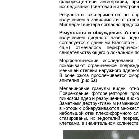
флюоресцентной ангиографии, пр
исследования (световая и электронн
Результаты экспериментов по оп
излучением в зависимости от степе
Миллера-Тейнтера согласно предлож
Результаты и обсуждение.
Устано
излучением диодного лазера подо
согласуется с данными Brancato R . et
4а,Ь) отмечалось периферичес
свидетельствующего о локальном по
Морфологические исследования п
показывают ограниченное поврежд
меньшей степени наружного ядерног
В зоне ожога прослеживается смор
эпителия (рис.5а)
Меланиновые гранулы видны относ
Повреждение фоторецепторов про
пикнозом ядер и разрушением дисков
Заметным деструктивным изменениям 
в которых обнаруживаются множеств
небольшой отек плексиформного сл
стазированы, их эндотелий повреж
клетками, в значительном количест