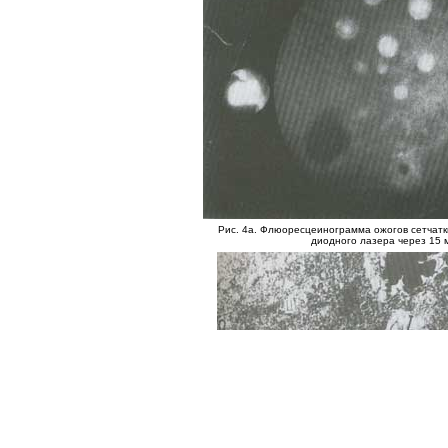
Рис. 4а. Флюоресцеинограмма ожогов сетчатк
диодного лазера через 15 