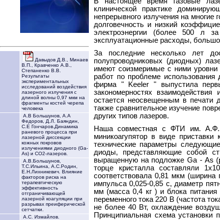
В настоящее время газовые лазе
клинической практике доминирую
непрерывного излучения на многие 
долговечность и низкий коэффицие
электроэнергии (более 500 л з
эксплуатационные расходы, большой
За последние несколько лет дос
полупроводниковых (диодных) лазе
Давыдов Д.В., Минаев
В.П., Кравченко А.В.,
имеют соизмеримые с ними уровни 
Степаненко В.В.
работ по проблеме использования ди
Результаты
экспериментальных
фирма " Keeler " выпустила пер
исследований воздействия
закономерностях взаимодействия и
лазерного излучения с
длиной волны 0,97 мкм на
остается неосвещенным в печати д
фрагменты костей черепа
также сравнительное изучение повр
человека
других типов лазеров.
А.В Большунов, А.А
Федоров, Д.Л. Баяндин,
С.Е Гончаров.Динамика
Наша совместная с ФТИ им. А.Ф.
раневого процесса при
миникоагупятор в виде приставки к
лазерной диссекции
кожных покровов
технические параметры следующие
излучениями диодного (Ga-
диоды, представляющие собой с
As) и СО2-лазеров.
выращенную на подложке Ga - As (
А.В.Большунов,
Т.С.Ильина, А.С.Родин,
торце кристалла составляли 1x10
Е.Н.Лихникевич. Влияние
соответствовала 0,81 мкм (ширина 
факторов риска на
импульса 0,025-0,85 с, диаметр пят
терапевтическую
эффективность
мм (масса 0,4 кг ) и блока питания
отграничивающей
переменного тока 220 В (частота то
лазерной коагуляции при
разрывах преиферической
не более 40 Вт, охлаждение воздуш
сетчатки.
Принципиальная схема установки п
А.С. Измайлов.