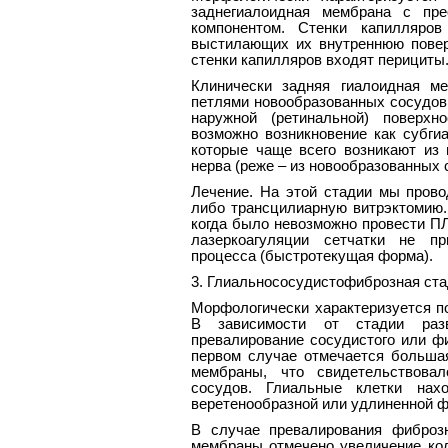
заднегиалоидная мембрана с пре
компонентом. Стенки капилляров
выстилающих их внутреннюю повер
стенки капилляров входят перициты
Клинически задняя гиалоидная ме
петлями новообразованных сосудов
наружной (ретинальной) поверхн
возможно возникновение как субгиа
которые чаще всего возникают из 
нерва (реже – из новообразованных 
Лечение. На этой стадии мы прово
либо трансцилиарную витрэктомию.
когда было невозможно провести ПЛ
лазеркоагуляции сетчатки не пр
процесса (быстротекущая форма).
3. Глиальнососудистофиброзная ст
Морфологически характеризуется п
В зависимости от стадии разв
превалирование сосудистого или ф
первом случае отмечается большая
мембраны, что свидетельствовал
сосудов. Глиальные клетки нах
веретенообразной или удлиненной 
В случае превалирования фиброзн
мембраны отмечено увеличение кол