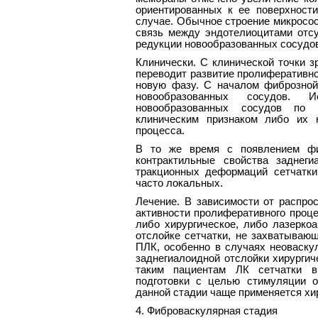
ориентированных к ее поверхност
случае. Обычное строение микросос
связь между эндотелиоцитами отсут
редукции новообразованных сосудо
Клинически. С клинической точки 
переводит развитие пролиферативно
новую фазу. С началом фиброзной
новообразованных сосудов. И
новообразованных сосудов по
клиническим признаком либо их 
процесса.
В то же время с появлением фиб
контрактильные свойства заднег
тракционных деформаций сетчатки
часто локальных.
Лечение. В зависимости от распрос
активности пролиферативного проце
либо хирургическое, либо лазеркоа
отслойке сетчатки, не захватываю
ПЛК, особенно в случаях неоваскул
заднегиалоидной отслойки хирургич
таким пациентам ЛК сетчатки вы
подготовки с целью стимуляции о
данной стадии чаще применяется хир
4. Фиброваскулярная стадия