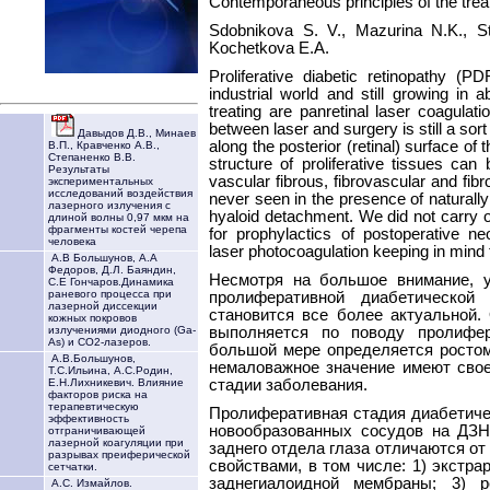
Contemporaneous principles of the treatm
Sdobnikova S. V., Mazurina N.K., St
Kochetkova E.A.
Proliferative diabetic retinopathy (
industrial world and still growing i
treating are panretinal laser coagulat
between laser and surgery is still a so
Давыдов Д.В., Минаев
along the posterior (retinal) surface of
В.П., Кравченко А.В.,
Степаненко В.В.
structure of proliferative tissues can b
Результаты
vascular fibrous, fibrovascular and fibr
экспериментальных
исследований воздействия
never seen in the presence of naturall
лазерного излучения с
hyaloid detachment. We did not carry o
длиной волны 0,97 мкм на
фрагменты костей черепа
for prophylactics of postoperative ne
человека
laser photocoagulation keeping in mind th
А.В Большунов, А.А
Федоров, Д.Л. Баяндин,
Несмотря на большое внимание, 
С.Е Гончаров.Динамика
раневого процесса при
пролиферативной диабетической
лазерной диссекции
становится все более актуальной
кожных покровов
выполняется по поводу пролифер
излучениями диодного (Ga-
As) и СО2-лазеров.
большой мере определяется росто
А.В.Большунов,
немаловажное значение имеют свое
Т.С.Ильина, А.С.Родин,
стадии заболевания.
Е.Н.Лихникевич. Влияние
факторов риска на
терапевтическую
Пролиферативная стадия диабетиче
эффективность
новообразованных сосудов на ДЗН
отграничивающей
лазерной коагуляции при
заднего отдела глаза отличаются о
разрывах преиферической
свойствами, в том числе: 1) экстр
сетчатки.
заднегиалоидной мембраны; 3) р
А.С. Измайлов.