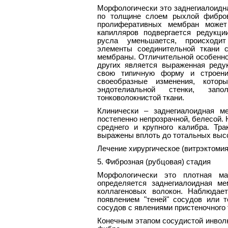
Морфологически это заднегиалоидн
по толщине слоем рыхлой фибров
пролиферативных мембран может 
капилляров подвергается редукци
русла уменьшается, происходит
элементы соединительной ткани 
мембраны. Отличительной особеннос
других является выраженная реду
свою типичную форму и строени
своеобразные изменения, котор
эндотелиальной стенки, запо
тонковолокнистой ткани.
Клинически – заднегиалоидная м
постепенно непрозрачной, белесой.
среднего и крупного калибра. Тр
выражены вплоть до тотальных высо
Лечение хирургическое (витрэктомия
5. Фиброзная (рубцовая) стадия
Морфологически это плотная ма
определяется заднегиалоидная ме
коллагеновых волокон. Наблюдае
появлением "теней" сосудов или 
сосудов с явлениями пристеночного 
Конечным этапом сосудистой инвол