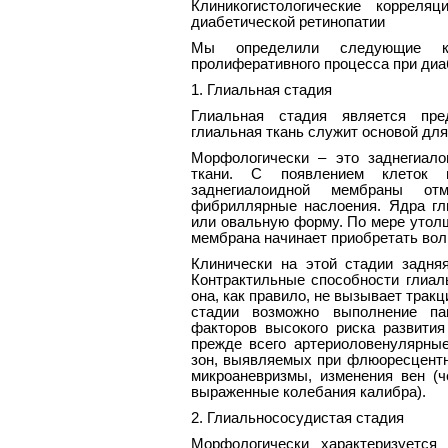
Клиникогистологические корреля
диабетической ретинопатии
Мы определили следующие кли
пролиферативного процесса при диа
1. Глиальная стадия
Глиальная стадия является пре
глиальная ткань служит основой для
Морфологически – это заднегиал
ткани. С появлением клеток н
заднегиалоидной мембраны отм
фибриллярные наслоения. Ядра гл
или овальную форму. По мере утол
мембрана начинает приобретать вол
Клинически на этой стадии задня
Контрактильные способности глиал
она, как правило, не вызывает трак
стадии возможно выполнение пан
факторов высокого риска развития
прежде всего артериоловенулярн
зон, выявляемых при флюоресцентно
микроаневризмы, изменения вен (че
выраженные колебания калибра).
2. Глиальнососудистая стадия
Морфологически характеризуется