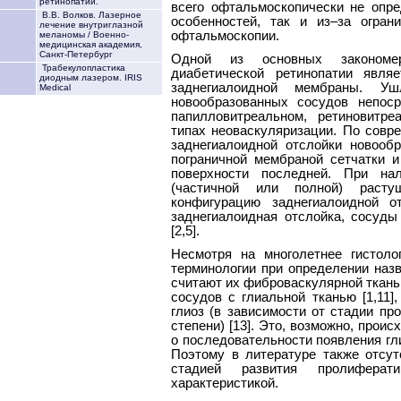
ретинопатии.
всего офтальмоскопически не опре
В.В. Волков. Лазерное
особенностей, так и из–за огра
лечение внутриглазной
офтальмоскопии.
меланомы / Военно-
медицинская академия,
Санкт-Петербург
Одной из основных закономер
Трабекулопластика
диабетической ретинопатии явля
диодным лазером. IRIS
заднегиалоидной мембраны. У
Medical
новообразованных сосудов непоср
папилловитреальном, ретиновитр
типах неоваскуляризации. По совр
заднегиалоидной отслойки новооб
пограничной мембраной сетчатки и
поверхности последней. При нал
(частичной или полной) расту
конфигурацию заднегиалоидной о
заднегиалоидная отслойка, сосуды
[2,5].
Несмотря на многолетнее гистоло
терминологии при определении наз
считают их фиброваскулярной ткань
сосудов с глиальной тканью [1,11]
глиоз (в зависимости от стадии прол
степени) [13]. Это, возможно, прои
о последовательности появления гл
Поэтому в литературе также отсут
стадией развития пролифера
характеристикой.