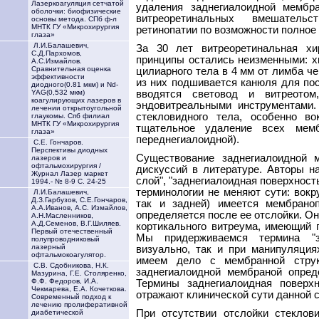
Лазеркоагуляция сетчатой
удаления заднегиалоидной мембр
оболочки: биофизические
витреоретинальных вмешатель
основы метода. СПб ф-л
МНТК ГУ «Микрохирургия
ретинопатии по возможности полное
глаза»
Л.И.Балашевич,
За 30 лет витреоретинальная хи
С.Д.Пархомов,
принципы остались неизменными: хи
А.С.Измайлов.
Сравнительная оценка
цилиарного тела в 4 мм от лимба ч
эффективности
из них подшивается канюля для пос
диодного(0.81 мкм) и Nd-
вводятся световод и витреотом
YAG(0,532 мкм)
коагулирующих лазеров в
эндовитреальными инструментами.
лечении открытоугольной
стекловидного тела, особенно во
глаукомы. Спб филиал
МНТК ГУ «Микрохирургия
тщательное удаление всех мемб
глаза»
переднегиалоидной).
С.Е. Гончаров.
Перспективы диодных
Существование заднегиалоидной 
лазеров и
офтальмохирургия /
дискуссий в литературе. Авторы н
Журнал Лазер маркет
слой", "заднегиалоидная поверхность"
1994.- № 8-9 С. 24-25
терминологии не меняют сути: вокру
Л.И.Балашевич,
Д.З.Гарбузов, С.Е.Гончаров,
так и задней) имеется мембраноп
А.А.Иванов, А.С. Измайлов,
определяется после ее отслойки. О
А.Н.Масленников,
А.Д.Семенов, В.Г.Шиляев.
кортикального витреума, имеющий 
Первый отечественный
Мы придерживаемся термина "за
полупроводниковый
лазерный
визуально, так и при манипуляци
офтальмокоагулятор.
имеем дело с мембранной струк
С.В. Сдобникова, Н.К.
заднегиалоидной мембраной опред
Мазурина, Г.Е. Столяренко,
Ф.Ф. Федоров, И.А.
Термины заднегиалоидная поверх
Чекмарева, Е.А. Кочеткова.
отражают клинической сути данной 
Современный подход к
лечению пролиферативной
При отсутствии отслойки стеклов
диабетической