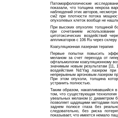
Патоморфологические исследован
показали, что толщина некроза вар
наблюдений этих авторов, несмотря
см2 при плотности потока мощност
опухолевых клеток вообще не нашли
При высоких опухолях толщиной б
при сочетанием использовании 
цитотоксических воздействий че
аппликаторов с 106 Ru через склеру [
Коагуляционная лазерная терапия
Первые попытки повысить эффек
меланом за счет перехода от гипе
офтальмологии коагуляционному воз
значимым новым результатам [11, 1
воздействия Nd:Yag лазером при
непрерывным аргоновым лазером при
При этом опухоли, толщина кото
устранить полностью.
Таким образом, накапливавшийся в
том, что существующая технология 
увеальных меланом (с диаметром бо
позволяет щадящими методами пол
заднем полюсе глаза без реальн
следовательно, без риска потер
показывает, что имеется немало па