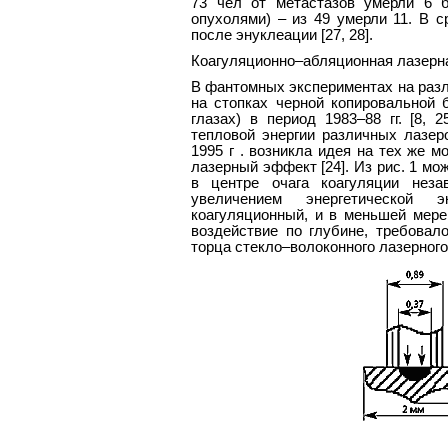
73 чел от метастазов умерли 6 
опухолями) – из 49 умерли 11. В 
после энуклеации [27, 28].
Коагуляционно–абляционная лазерн
В фантомных экспериментах на разл
на стопках черной копировальной 
глазах) в период 1983–88 гг. [8,
тепловой энергии различных лазер
1995 г . возникла идея на тех же 
лазерный эффект [24]. Из рис. 1 м
в центре очага коагуляции неза
увеличением энергетической 
коагуляционный, и в меньшей мере
воздействие по глубине, требова
торца стекло–волоконного лазерного