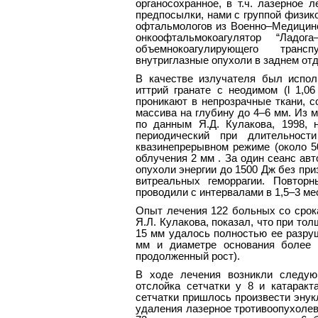
органосохранное, в т.ч. лазерное 
предпосылки, нами с группой физико
офтальмологов из Военно–Медицинс
онкоофтальмокоагулятор “Ладо
объемнокоагулирующего транс
внутриглазные опухоли в заднем отде
В качестве излучателя был испо
иттрий гранате с неодимом (l 1,06
проникают в непрозрачные ткани, с
массива на глубину до 4–6 мм. Из 
по данным Я.Д. Кулакова, 1998,
периодический при длительност
квазинепрерывном режиме (около 5
облучения 2 мм . За один сеанс ав
опухоли энергии до 1500 Дж без пр
витреальных геморрагии. Повтор
проводили с интервалами в 1,5–3 мес.
Опыт лечения 122 больных со срок
Я.Л. Кулакова, показал, что при то
15 мм удалось полностью ее разруш
мм и диаметре основания более 
продолженный рост).
В ходе лечения возникли следую
отслойка сетчатки у 8 и катарак
сетчатки пришлось произвести энук
удаления лазерное тротивоопухолев