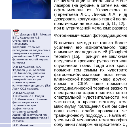
ее пигментации и небольшой степе
лазеров (на рубине, а затем на н
офтальмологи из Украинского и
(Терентьева Л.С., Линник Л.А. и 
дозировать коагуляцию тканей по п
практически не возросла [6, 11, 1
при внутриглазной меланоме развива
Давыдов Д.В., Минаев
Фотодинамическая фоторадиационна
В.П., Кравченко А.В.,
Степаненко В.В.
В поисках метода не только более 
Результаты
усиления его избирательного по
экспериментальных
исследований воздействия
внимание исследователей (Doughert
лазерного излучения с
терапия [15]. Принцип ее заключа
длиной волны 0,97 мкм на
фрагменты костей черепа
введении в кровяное русло того или
человека
опухолевой ткани. Тогда этот кра
А.В Большунов, А.А
повысит тем самым их чувствите
Федоров, Д.Л. Баяндин,
С.Е Гончаров.Динамика
фотосенсибилизаторов пока неве
раневого процесса при
клинической практике чаще других
лазерной диссекции
кожных покровов
время в США чаще применяют 
излучениями диодного (Ga-
фотодинамической терапии важно т
As) и СО2-лазеров.
спектральная характеристика кото
А.В.Большунов,
Т.С.Ильина, А.С.Родин,
спектральной чувствительности м
Е.Н.Лихникевич. Влияние
частности, к красно–желтому ге
факторов риска на
терапевтическую
максимуму поглощения был бы сине
эффективность
волн очень слабо проникают че
отграничивающей
традиционному подходу, J. Favilla e
лазерной коагуляции при
разрывах преиферической
увеальной меланомы гематопорфир
сетчатки.
облучении лазером на красителях с 
А.С. Измайлов.