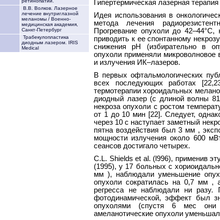
ретинопатии.
Гипертермическая лазерная терапия
В.В. Волков. Лазерное
лечение внутриглазной
Идея использования в онкологическ
меланомы / Военно-
метода лечения радиорезистен
медицинская академия,
Прогревание опухоли до 42–44°С, 
Санкт-Петербург
Трабекулопластика
приводить к ее спонтанному некроз
диодным лазером. IRIS
снижения рН (избирательно в оп
Medical
опухоли применяли микроволновое в
и излучения ИК–лазеров.
В первых офтальмологических публи
всех последующих работах [22,2
термотерапии хороидальных меланом
диодный лазер (с длиной волны 81
некроза опухоли с ростом температ
от 1 до 10 мин [22]. Следует, одна
через 10 с наступает заметный нек
пятна воздействия был 3 мм , эксп
мощности излучения около 600 мВт
сеансов достигало четырех.
C.L. Shields et al. (l996), применив 
(1995), у 17 больных с хориоидаль
мм ), наблюдали уменьшение опух
опухоли сократилась на 0,7 мм , 
регресса не наблюдали ни разу. 
фотодинамической, эффект был з
опухолями (спустя 6 мес они
амеланотические опухоли уменьшал