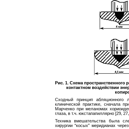
Рис. 1. Схема пространственного 
контактном воздействии энер
копир
Сходный принцип абляционного 
клинической практике, сначала пр
Марченко при меланомах хориоиде
глаза, в т.ч. юкстапапиллярно [29, 27,
Техника вмешательства была сл
хирургии “косых” меридианах через