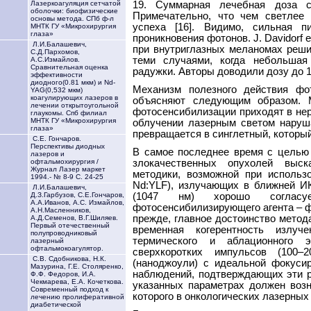
19. Суммарная лечебная доза с
Лазеркоагуляция сетчатой
оболочки: биофизические
Примечательно, что чем светлее
основы метода. СПб ф-л
успеха [16]. Видимо, сильная п
МНТК ГУ «Микрохирургия
глаза»
проникновения фотонов. J. Davidorf e
Л.И.Балашевич,
при внутриглазных меланомах реши
С.Д.Пархомов,
теми случаями, когда небольшая
А.С.Измайлов.
Сравнительная оценка
радужки. Авторы доводили дозу до 1,
эффективности
диодного(0.81 мкм) и Nd-
Механизм полезного действия фо
YAG(0,532 мкм)
коагулирующих лазеров в
объясняют следующим образом. 
лечении открытоугольной
фотосенсибилизации приходят в нер
глаукомы. Спб филиал
МНТК ГУ «Микрохирургия
облучении лазерным светом наруш
глаза»
превращается в синглетный, который 
С.Е. Гончаров.
Перспективы диодных
В самое последнее время с целью
лазеров и
злокачественных опухолей выск
офтальмохирургия /
Журнал Лазер маркет
методики, возможной при использ
1994.- № 8-9 С. 24-25
Nd:YLF), излучающих в ближней ИК
Л.И.Балашевич,
(1047 нм) хорошо согласуе
Д.З.Гарбузов, С.Е.Гончаров,
А.А.Иванов, А.С. Измайлов,
фотосенсибилизирующего агента – фот
А.Н.Масленников,
прежде, главное достоинство метод
А.Д.Семенов, В.Г.Шиляев.
Первый отечественный
временная когерентность излуч
полупроводниковый
термического и аблационного э
лазерный
офтальмокоагулятор.
сверхкоротких импульсов (100–
С.В. Сдобникова, Н.К.
(наноджоули) с идеальной фокусир
Мазурина, Г.Е. Столяренко,
наблюдений, подтверждающих эти ра
Ф.Ф. Федоров, И.А.
Чекмарева, Е.А. Кочеткова.
указанных параметрах должен возн
Современный подход к
которого в онкологических лазерных
лечению пролиферативной
диабетической